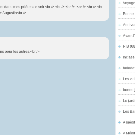
Voyage
nt dans mes prières ce soir.<br /> <br /> <br /> <br /> <br /> <br
/> Augustin<br />
Bonne n
Anniver
Avant l
RIB
(68
ns pour les autres.<br />
Inclass
balade
Les vid
bonne 
Le jard
Les Ban
A médit
A Médit