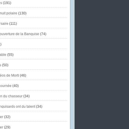
s
(191)
uit polaire
(130)
saire
(111)
'ouverture de la Banquise
(74)
)
able
(55)
s
(50)
éos de Morti
(46)
journée
(40)
in du chasseur
(34)
quisards ont du talent
(34)
er
(32)
er
(29)