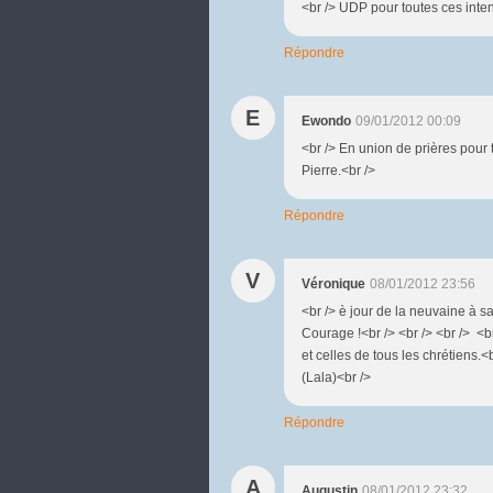
<br /> UDP pour toutes ces intent
Répondre
E
Ewondo
09/01/2012 00:09
<br /> En union de prières pour t
Pierre.<br />
Répondre
V
Véronique
08/01/2012 23:56
<br /> è jour de la neuvaine à s
Courage !<br /> <br /> <br /> <br
et celles de tous les chrétiens.<
(Lala)<br />
Répondre
A
Augustin
08/01/2012 23:32