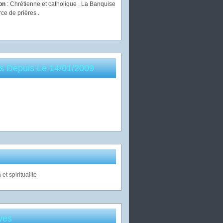
ion
: Chrétienne et catholique . La Banquise
rce de prières .
es Depuis Le 14/01/2009
ves