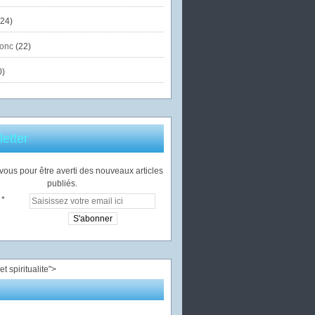
24)
onc
(22)
0)
etter
ous pour être averti des nouveaux articles
publiés.
">