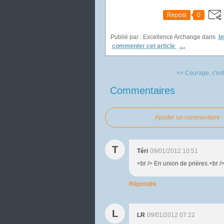
Repost
0
Publié par : Excellence Archange
dans
b
commenter cet article
…
<< Courage, c'est 
Commentaires
Ajouter un commentaire
T
Téri
09/01/2012 10:51
<br /> En union de prières.<br /
Répondre
L
LR
09/01/2012 07:22