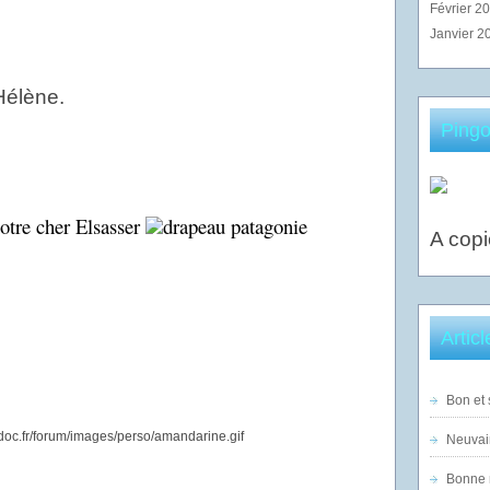
Février 2
Janvier 2
Hélène.
Pingo
otre cher Elsasser
A copi
Artic
Bon et 
Neuvai
Bonne n