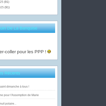
025
(91)
025
(91)
uin De La Banquise
er-coller pour les PPP !
les Récents
saint dimanche à tous !
ne pour l'Assomption de Marie
uit polaire...