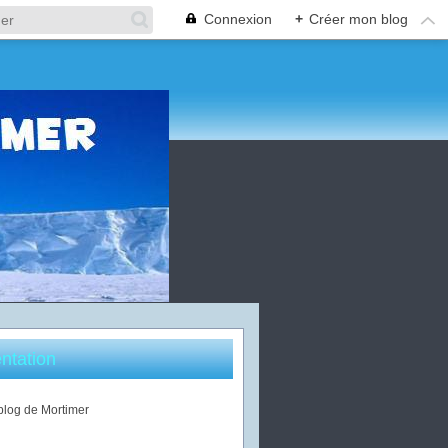
Connexion
+
Créer mon blog
ntation
 blog de Mortimer