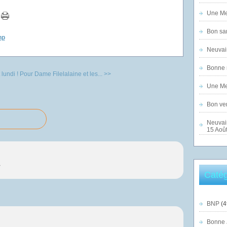
Une Mer
Bon sam
np
Neuvai
Bonne n
lundi !
Pour Dame Filelalaine et les... >>
Une Mer
Bon ven
Neuvai
15 Août
>
Catég
BNP
(4
Bonne 