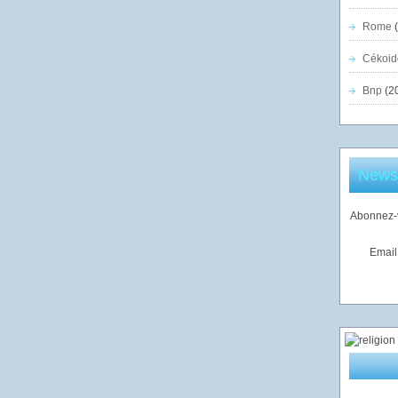
Rome
(
Cékoid
Bnp
(2
Newsl
Abonnez-v
Email