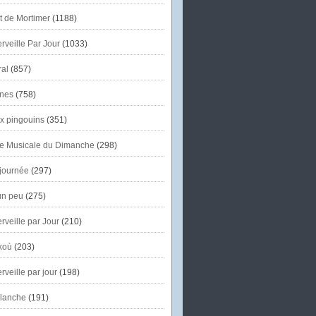
et de Mortimer
(1188)
veille Par Jour
(1033)
al
(857)
nes
(758)
x pingouins
(351)
e Musicale du Dimanche
(298)
journée
(297)
un peu
(275)
veille par Jour
(210)
koù
(203)
veille par jour
(198)
lanche
(191)