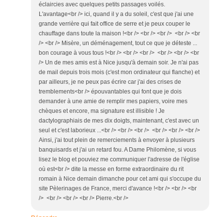
éclaircies avec quelques petits passages voilés.
L'avantage<br /> ici, quand il y a du soleil, c'est que j'ai une
grande verrière qui fait office de serre et je peux couper le
chauffage dans toute la maison !<br /> <br /> <br /> <br /> <br
/> <br /> Misère, un déménagement, tout ce que je déteste ...
bon courage à vous tous !<br /> <br /> <br /> <br /> <br /> <br
/> Un de mes amis est à Nice jusqu'à demain soir. Je n'ai pas
de mail depuis trois mois (c'est mon ordinateur qui flanche) et
par ailleurs, je ne peux pas écrire car j'ai des crises de
tremblements<br /> épouvantables qui font que je dois
demander à une amie de remplir mes papiers, voire mes
chèques et encore, ma signature est illisible ! Je
dactylographiais de mes dix doigts, maintenant, c'est avec un
seul et c'est laborieux ...<br /> <br /> <br /> <br /> <br /> <br />
Ainsi, j'ai tout plein de remerciements à envoyer à plusieurs
banquisards et j'ai un retard fou. A Dame Philomène, si vous
lisez le blog et pouviez me communiquer l'adresse de l'église
où est<br /> dite la messe en forme extraordinaire du rit
romain à Nice demain dimanche pour cet ami qui s'occupe du
site Pèlerinages de France, merci d'avance !<br /> <br /> <br
/> <br /> <br /> <br /> Pierre.<br />