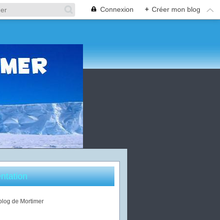
Connexion
+
Créer mon blog
ntation
 blog de Mortimer