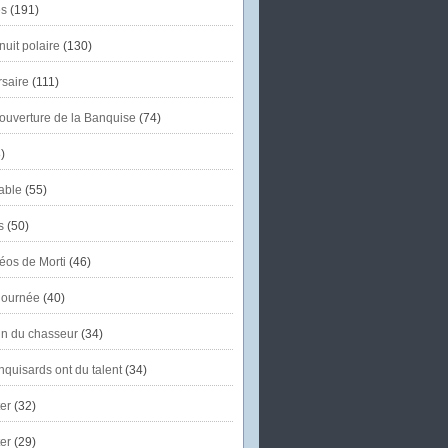
s
(191)
uit polaire
(130)
saire
(111)
'ouverture de la Banquise
(74)
)
able
(55)
s
(50)
éos de Morti
(46)
journée
(40)
in du chasseur
(34)
quisards ont du talent
(34)
er
(32)
er
(29)