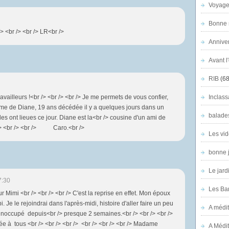
Voyage
Bonne n
/> <br /> <br /> LR<br />
Anniver
Avant l
RIB
(68
availleurs !<br /> <br /> <br /> Je me permets de vous confier,
Inclass
'âme de Diane, 19 ans décédée il y a quelques jours dans un
balade
les ont lieues ce jour. Diane est la<br /> cousine d'un ami de
 /> <br /> <br /> Caro.<br />
Les vid
bonne 
Le jard
7:30
Les Ban
ur Mimi <br /> <br /> <br /> C'est la reprise en effet. Mon époux
i. Je le rejoindrai dans l'après-midi, histoire d'aller faire un peu
A médit
noccupé depuis<br /> presque 2 semaines.<br /> <br /> <br />
ée à tous <br /> <br /> <br /> <br /> <br /> <br /> Madame
A Médit