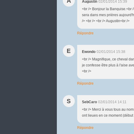
A
Augustin
02/01/2014 15:39
<br /> Bonjour la Banquise.<br /
sera dans mes prières aujourd'hu
/> <br /> <br /> Augustin<br />
Répondre
E
Ewondo
02/01/2014 15:38
<br /> Magnifique, ce cheval da
je confesse être plus à l'aise ave
<br />
Répondre
S
SebCaro
02/01/2014 14:11
<br /> Merci à vous tous au nom
ont lieues en ce moment (début 
Répondre