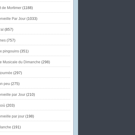
et de Mortimer
(1188)
veille Par Jour
(1033)
al
(857)
nes
(757)
x pingouins
(351)
e Musicale du Dimanche
(298)
journée
(297)
un peu
(275)
veille par Jour
(210)
koù
(203)
veille par jour
(198)
lanche
(191)