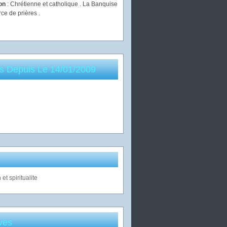
ion
: Chrétienne et catholique . La Banquise
rce de prières .
es Depuis Le 14/01/2009
ves