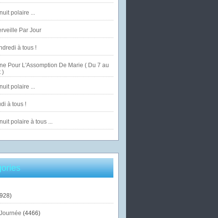
uit polaire ...
veille Par Jour
dredi à tous !
ne Pour L'Assomption De Marie ( Du 7 au
 )
uit polaire ...
di à tous !
uit polaire à tous ...
ories
928)
Journée
(4466)