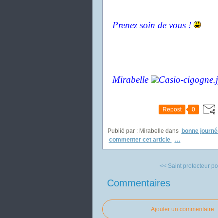
Prenez soin de vous !
Mirabelle
Repost
0
Publié par : Mirabelle
dans
bonne journé
commenter cet article
…
<< Saint protecteur pou
Commentaires
Ajouter un commentaire