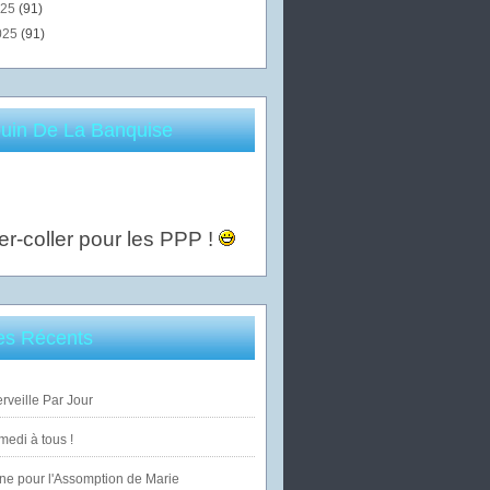
025
(91)
025
(91)
uin De La Banquise
er-coller pour les PPP !
les Récents
veille Par Jour
edi à tous !
ne pour l'Assomption de Marie