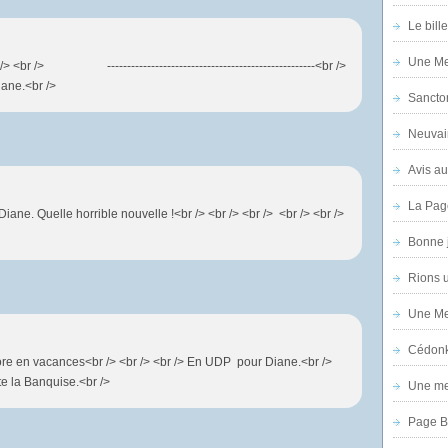
Le bill
Une Mer
/> <br /> ----------------------------------------------------<br />
iane.<br />
Sanctor
Neuvai
Avis au
La Pag
iane. Quelle horrible nouvelle !<br /> <br /> <br /> <br /> <br />
Bonne 
Rions 
Une Mer
Cédon
core en vacances<br /> <br /> <br /> En UDP pour Diane.<br />
te la Banquise.<br />
Une mer
Page B