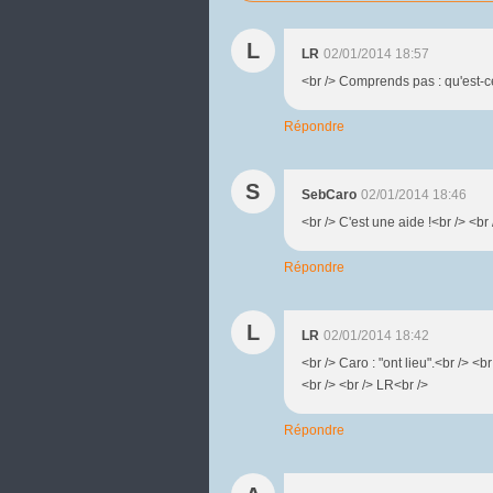
L
LR
02/01/2014 18:57
<br /> Comprends pas : qu'est-ce
Répondre
S
SebCaro
02/01/2014 18:46
<br /> C'est une aide !<br /> <br 
Répondre
L
LR
02/01/2014 18:42
<br /> Caro : "ont lieu".<br /> <
<br /> <br /> LR<br />
Répondre