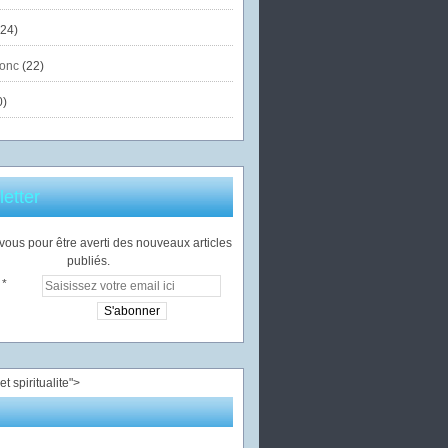
24)
onc
(22)
0)
etter
ous pour être averti des nouveaux articles
publiés.
">