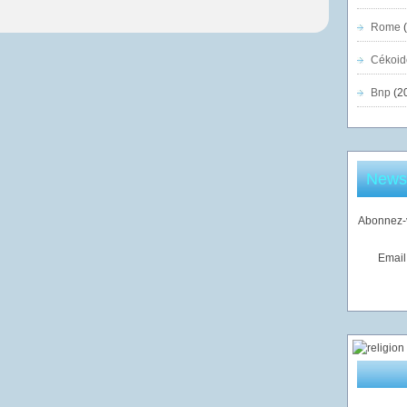
Rome
(
Cékoid
Bnp
(2
Newsl
Abonnez-v
Email