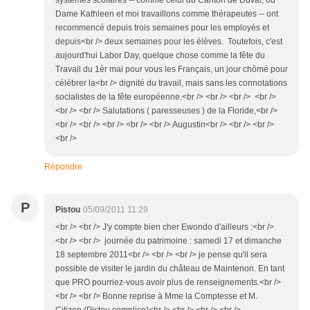
systèmes scolaires -- comme celui du Canton de Duval, où
Dame Kathleen et moi travaillons comme thérapeutes -- ont
recommencé depuis trois semaines pour les employés et
depuis<br /> deux semaines pour les élèves. Toutefois, c'est
aujourd'hui Labor Day, quelque chose comme la fête du
Travail du 1èr mai pour vous les Français, un jour chômé pour
célébrer la<br /> dignité du travail, mais sans les connotations
socialistes de la fête européenne.<br /> <br /> <br /> <br />
<br /> <br /> Salutations ( paresseuses ) de la Floride,<br />
<br /> <br /> <br /> <br /> <br /> Augustin<br /> <br /> <br />
<br />
Répondre
P
Pistou
05/09/2011 11:29
<br /> <br /> J'y compte bien cher Ewondo d'ailleurs :<br />
<br /> <br /> journée du patrimoine : samedi 17 et dimanche
18 septembre 2011<br /> <br /> <br /> je pense qu'il sera
possible de visiter le jardin du château de Maintenon. En tant
que PRO pourriez-vous avoir plus de renseignements.<br />
<br /> <br /> Bonne reprise à Mme la Comptesse et M.