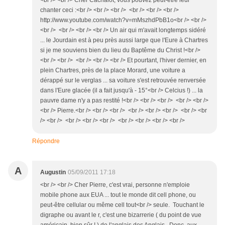
<br /> <br /> Cher Cachalot, vous pouvez peut-être leur
chanter ceci :<br /> <br /> <br /> <br /> <br /> <br />
http://www.youtube.com/watch?v=mMszhdPbB1o<br /> <br />
<br /> <br /> <br /> <br /> Un air qui m'avait longtemps sidéré
... le Jourdain est à peu près aussi large que l'Eure à Chartres
si je me souviens bien du lieu du Baptême du Christ !<br />
<br /> <br /> <br /> <br /> <br /> Et pourtant, l'hiver dernier, en
plein Chartres, près de la place Morard, une voiture a
dérappé sur le verglas ... sa voiture s'est retrouvée renversée
dans l'Eure glacée (il a fait jusqu'à - 15°<br /> Celcius !) ... la
pauvre dame n'y a pas restité !<br /> <br /> <br /> <br /> <br />
<br /> Pierre.<br /> <br /> <br /> <br /> <br /> <br /> <br /> <br
/> <br /> <br /> <br /> <br /> <br /> <br /> <br /> <br />
Répondre
A
Augustin
05/09/2011 17:18
<br /> <br /> Cher Pierre, c'est vrai, personne n'emploie
mobile phone aux EUA ... tout le monde dit cell phone, ou
peut-être cellular ou même cell tout<br /> seule. Touchant le
digraphe ou avant le r, c'est une bizarrerie ( du point de vue