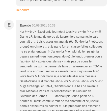
Citizen (Pistou complice)<br /> <br /> <br /> <br />
Répondre
E
Ewondo
05/09/2011 10:39
<br /> <br /> Excellente journée à tous !<br /> <br /> <br /> @
Dame LR, le mal de gorge de la première semaine, je vais
connaître ... trois classes en anglais (6e, 5e 4e)<br /> et cours
groupé en chinois ... et je parle fort en classe (si les collègues
ne se plaignent pas !). J'ai un<br /> emploi du temps génial
depuis samedi (réunion préparatoire) : le lundi, premier cours
l'après-midi - après c'est dense - mais pas de cours le
vendredi , ce qui me permet de faire un aller-retour en TGV le
jeudi soir à Rouen, retour le samedi matin toujours en TGV,
voire le<br /> lundi matin si je souhaite aller à la messe à
Saint-Patrice le dimanche.<br /> <br /> <br /> <br /> <br /> <br
/> @ Archange, en 1974, j'habitais dans le bas de l'avenue
Mac Mahon à Paris et ils démolissaient le Prisunic de
l'Avenue des Ternes ... ... Marteau piqueur à partir de 6
heures du matin contre le mur de ma chambre et ce jusque
parfois dix heures du soir<br /> ! Je préparais des examens