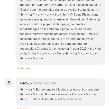
et j'ai cru devenir fou ! A tel point que mon père a loué un
appartement avenue<br /> Carnot (un tour d'aiguille autour de
l'Etoile) pour me permettre d'aller y travailler tranquillement ! .
<br /> <br /> <br /> <br /> <br /> <br /> @ Dame Pistou, vous
me faites signe quand vous arrivez en Eure et Loir ? Hélas, je
serai au boulot la plupart du temps, et, de plus les
échaffaudages de la cathédrale portail ouest ne seront
pas<br /> enlevés comme prévu début septembre ... mais le
nettoyage du choeur se poursuit et ce sera une merveille ...
Avoir toute la cathédrale claire, ce sera une grande
nouveauté à Chartres (en principe<br /> pour 2015).<br /> <br
/> <br /> <br /> <br /> <br /> Pierre<br /> <br /> <br /> <br />
<br /> <br /> <br />
Répondre
S
SebCaro
05/09/2011 10:09
<br /> <br /> Bonne rentrée à toutes et à tous et bon courage !
<br /> <br /> <br /> Bonnes vacances à Pistou.<br /> <br />
<br /> Seb et Caro.<br /> <br /> <br /> <br />