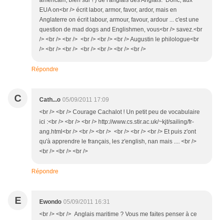
américain, bien sûr ! ) de l'anglais des Anglais. Donc, aux
EUA on<br /> écrit labor, armor, favor, ardor, mais en
Anglaterre on écrit labour, armour, favour, ardour ... c'est une
question de mad dogs and Englishmen, vous<br /> savez.<br
/> <br /> <br /> <br /> <br /> <br /> Augustin le philologue<br
/> <br /> <br /> <br /> <br /> <br /> <br />
Répondre
C
Cath...o
05/09/2011 17:09
<br /> <br /> Courage Cachalot ! Un petit peu de vocabulaire
ici :<br /> <br /> <br /> http://www.cs.stir.ac.uk/~kjt/sailing/fr-
ang.html<br /> <br /> <br /> <br /> <br /> <br /> Et puis z'ont
qu'à apprendre le français, les z'english, nan mais .... <br />
<br /> <br /> <br />
Répondre
E
Ewondo
05/09/2011 16:31
<br /> <br /> Anglais maritime ? Vous me faites penser à ce