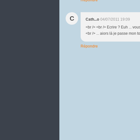
C
Cath...o
04/07/2011 19:09
<br /> <br /> Ecrire ? Euh ... vous
<br /> ... aiors là je passe mon tou
Répondre