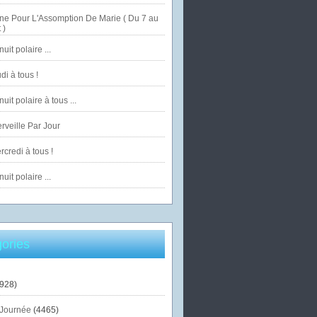
ne Pour L'Assomption De Marie ( Du 7 au
 )
uit polaire ...
di à tous !
uit polaire à tous ...
veille Par Jour
credi à tous !
uit polaire ...
ories
928)
Journée
(4465)