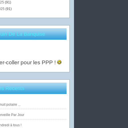
025
(91)
025
(91)
uin De La Banquise
er-coller pour les PPP !
les Récents
uit polaire ...
veille Par Jour
dredi à tous !