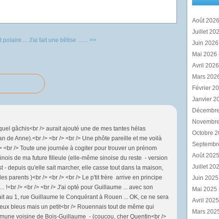
Août 202
Juillet 20
polaire....
J'ai fait une bêtise ....... >>
Juin 202
Mai 2026
Avril 202
Mars 202
Février 2
Janvier 2
Décembr
Novembr
t quel gâchis<br /> aurait ajouté une de mes tantes hélas
Octobre 
an de Anne).<br /> <br /> <br /> Une phôte pareille et me voilà
Septembr
/> <br /> Toute une journée à cogiter pour trouver un prénom
Août 202
 sinois de ma future filleule (elle-même sinoise du reste - version
Juillet 20
t - depuis qu'elle sait marcher, elle casse tout dans la maison,
s parents )<br /> <br /> <br /> Le p'tit frère arrive en principe
Juin 202
... !<br /> <br /> <br /> J'ai opté pour Guillaume ... avec son
Mai 2025
it au 1, rue Guillaume le Conquérant à Rouen ... OK, ce ne sera
Avril 202
eux bleus mais un petit<br /> Rouennais tout de même qui
Mars 202
mmune voisine de Bois-Guillaume - (coucou, cher Quentin<br />