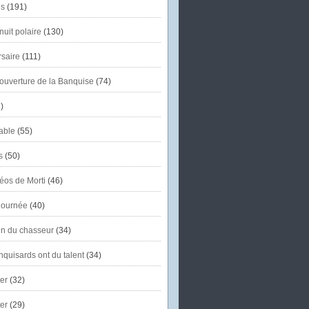
s
(191)
uit polaire
(130)
saire
(111)
'ouverture de la Banquise
(74)
)
able
(55)
s
(50)
éos de Morti
(46)
journée
(40)
in du chasseur
(34)
quisards ont du talent
(34)
er
(32)
er
(29)