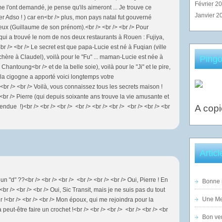
Février 2
 me l'ont demandé, je pense qu'ils aimeront ... Je trouve ce
Janvier 2
 Adso ! ) car en<br /> plus, mon pays natal fut gouverné
ux (Guillaume de son prénom).<br /> <br /> <br /> Pour
qui a trouvé le nom de nos deux restaurants à Rouen : Fujiya,
 <br /> <br /> Le secret est que papa-Lucie est né à Fuqian (ville
ère à Claudel), voilà pour le "Fu" ... maman-Lucie est née à
Pingo
antoung<br /> et de la belle soie), voilà pour le "Ji" et le pire,
ù la cigogne a apporté voici longtemps votre
<br /> <br /> Voilà, vous connaissez tous les secrets maison !
> <br /> Pierre (qui depuis soixante ans trouve la vie amusante et
endue !)<br /> <br /> <br /> <br /> <br /> <br /> <br /> <br /> <br
A copi
Artic
 "d" ??<br /> <br /> <br /> <br /> <br /> <br /> Oui, Pierre ! En
Bonne n
> <br /> <br /> <br /> Oui, Sic Transit, mais je ne suis pas du tout
Une Mer
ler !<br /> <br /> <br /> Mon époux, qui me rejoindra pour la
ut-être faire un crochet !<br /> <br /> <br /> <br /> <br /> <br
Bon ven