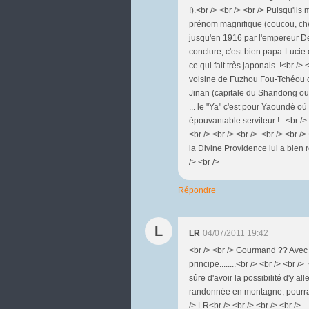
!).<br /> <br /> <br /> Puisqu'ils
prénom magnifique (coucou, cher
jusqu'en 1916 par l'empereur De
conclure, c'est bien papa-Lucie 
ce qui fait très japonais !<br />
voisine de Fuzhou Fou-Tchéou ch
Jinan (capitale du Shandong ou Ch
... le "Ya" c'est pour Yaoundé o
épouvantable serviteur ! <br /> 
<br /> <br /> <br /> <br /> <br /
la Divine Providence lui a bien r
/> <br />
Répondre
L
LR
04/07/2011 19:42
<br /> <br /> Gourmand ?? Avec un
principe........<br /> <br /> <br /
sûre d'avoir la possibilité d'y al
randonnée en montagne, pourra pe
/> LR<br /> <br /> <br /> <br />