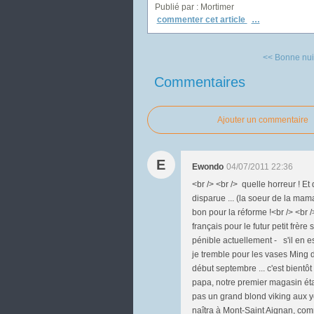
Publié par : Mortimer
commenter cet article
…
<< Bonne nuit 
Commentaires
Ajouter un commentaire
E
Ewondo
04/07/2011 22:36
<br /> <br /> quelle horreur ! E
disparue ... (la soeur de la mam
bon pour la réforme !<br /> <br 
français pour le futur petit frère
pénible actuellement - s'il en es
je tremble pour les vases Ming de
début septembre ... c'est bientôt 
papa, notre premier magasin éta
pas un grand blond viking aux y
naîtra à Mont-Saint Aignan, co