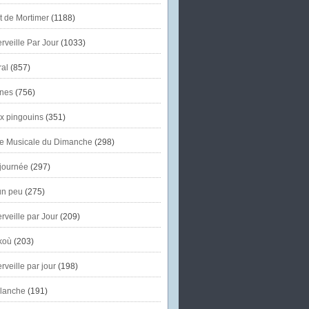
et de Mortimer
(1188)
veille Par Jour
(1033)
al
(857)
nes
(756)
x pingouins
(351)
e Musicale du Dimanche
(298)
journée
(297)
un peu
(275)
veille par Jour
(209)
koù
(203)
veille par jour
(198)
lanche
(191)