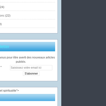
24)
onc
(22)
0)
etter
ous pour être averti des nouveaux articles
publiés.
">