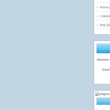
Rome
(
Cékoid
Bnp
(2
Newsl
Abonnez-v
Email