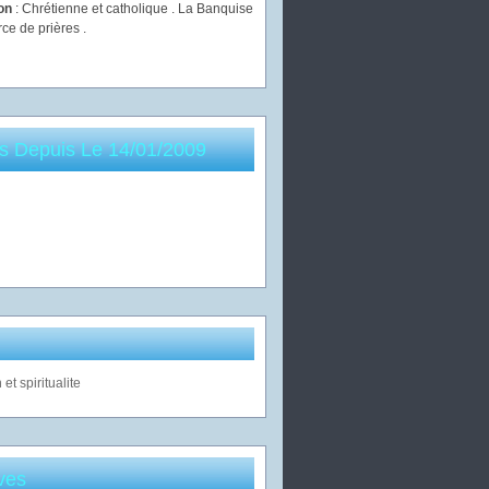
ion
: Chrétienne et catholique . La Banquise
rce de prières .
es Depuis Le 14/01/2009
ves