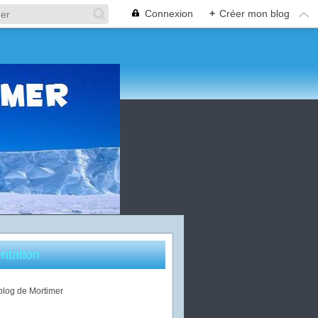
Connexion
+
Créer mon blog
ntation
 blog de Mortimer