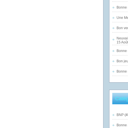
Bonne n
Une Mer
Bon ven
Neuvai
15 Août
Bonne n
Bon jeu
Bonne n
Catég
BNP
(4
Bonne 