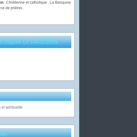
ion
: Chrétienne et catholique . La Banquise
rce de prières .
es Depuis Le 14/01/2009
ves