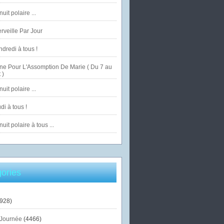
uit polaire ...
veille Par Jour
dredi à tous !
ne Pour L'Assomption De Marie ( Du 7 au
 )
uit polaire ...
di à tous !
uit polaire à tous ...
ories
928)
Journée
(4466)