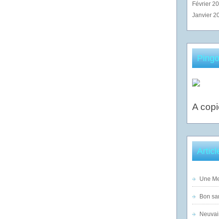
Février 2
Janvier 2
Pingo
A copi
Artic
Une Mer
Bon sam
Neuvai