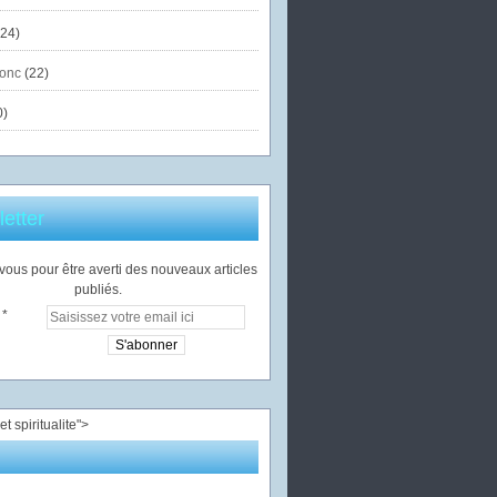
24)
onc
(22)
0)
etter
ous pour être averti des nouveaux articles
publiés.
">