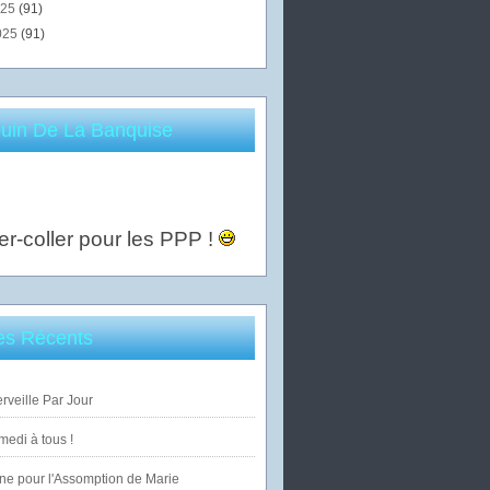
025
(91)
025
(91)
uin De La Banquise
er-coller pour les PPP !
les Récents
veille Par Jour
edi à tous !
ne pour l'Assomption de Marie