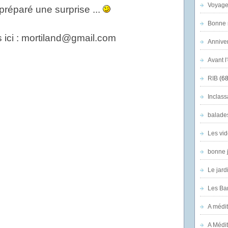
Voyage
préparé une surprise ...
Bonne n
s ici : mortiland@gmail.com
Anniver
Avant l
RIB
(68
Inclass
balade
Les vid
bonne 
Le jard
Les Ban
A médit
A Médit