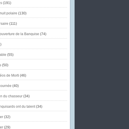
s
(191)
uit polaire
(130)
saire
(111)
'ouverture de la Banquise
(74)
)
able
(55)
s
(50)
éos de Morti
(46)
journée
(40)
in du chasseur
(34)
quisards ont du talent
(34)
er
(32)
er
(29)