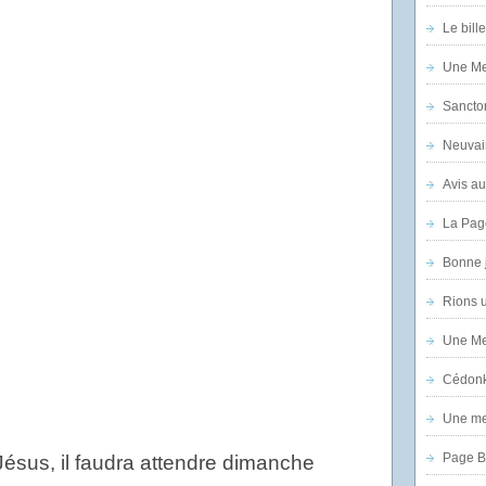
Le bill
Une Mer
Sanctor
Neuvai
Avis au
La Pag
Bonne 
Rions 
Une Mer
Cédon
Une mer
Page B
Jésus, il faudra attendre dimanche