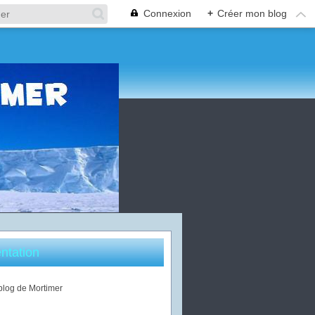
Connexion
+
Créer mon blog
ntation
 blog de Mortimer