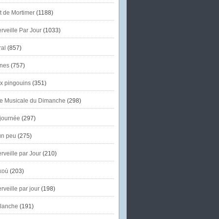
et de Mortimer
(1188)
veille Par Jour
(1033)
al
(857)
nes
(757)
x pingouins
(351)
e Musicale du Dimanche
(298)
journée
(297)
un peu
(275)
veille par Jour
(210)
koù
(203)
veille par jour
(198)
lanche
(191)