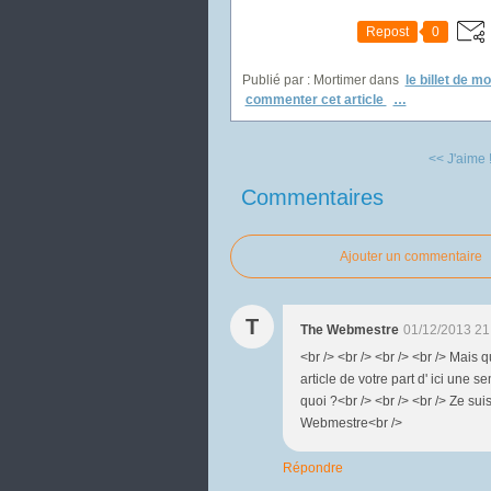
Repost
0
Publié par : Mortimer
dans
le billet de m
commenter cet article
…
<< J'aime !
Commentaires
Ajouter un commentaire
T
The Webmestre
01/12/2013 21
<br /> <br /> <br /> <br /> Mais q
article de votre part d' ici une s
quoi ?<br /> <br /> <br /> Ze suis
Webmestre<br />
Répondre