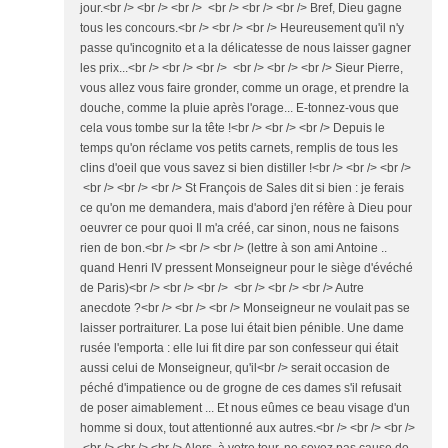
jour.<br /> <br /> <br /> <br /> <br /> <br /> Bref, Dieu gagne
tous les concours.<br /> <br /> <br /> Heureusement qu'il n'y
passe qu'incognito et a la délicatesse de nous laisser gagner
les prix...<br /> <br /> <br /> <br /> <br /> <br /> Sieur Pierre,
vous allez vous faire gronder, comme un orage, et prendre la
douche, comme la pluie après l'orage... E-tonnez-vous que
cela vous tombe sur la tête !<br /> <br /> <br /> Depuis le
temps qu'on réclame vos petits carnets, remplis de tous les
clins d'oeil que vous savez si bien distiller !<br /> <br /> <br />
<br /> <br /> <br /> St François de Sales dit si bien : je ferais
ce qu'on me demandera, mais d'abord j'en réfère à Dieu pour
oeuvrer ce pour quoi Il m'a créé, car sinon, nous ne faisons
rien de bon.<br /> <br /> <br /> (lettre à son ami Antoine ..
quand Henri IV pressent Monseigneur pour le siège d'évéché
de Paris)<br /> <br /> <br /> <br /> <br /> <br /> Autre
anecdote ?<br /> <br /> <br /> Monseigneur ne voulait pas se
laisser portraiturer. La pose lui était bien pénible. Une dame
rusée l'emporta : elle lui fit dire par son confesseur qui était
aussi celui de Monseigneur, qu'il<br /> serait occasion de
péché d'impatience ou de grogne de ces dames s'il refusait
de poser aimablement ... Et nous eûmes ce beau visage d'un
homme si doux, tout attentionné aux autres.<br /> <br /> <br />