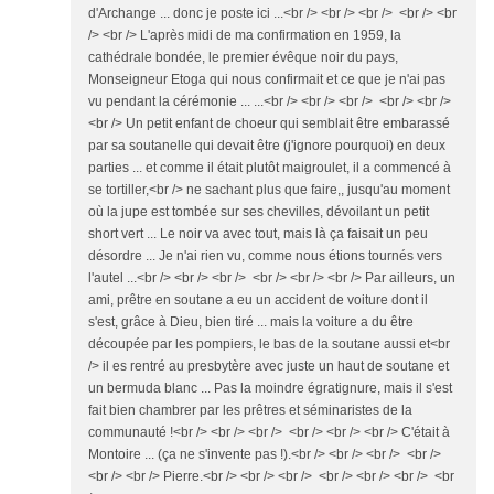
d'Archange ... donc je poste ici ...<br /> <br /> <br /> <br /> <br
/> <br /> L'après midi de ma confirmation en 1959, la
cathédrale bondée, le premier évêque noir du pays,
Monseigneur Etoga qui nous confirmait et ce que je n'ai pas
vu pendant la cérémonie ... ...<br /> <br /> <br /> <br /> <br />
<br /> Un petit enfant de choeur qui semblait être embarassé
par sa soutanelle qui devait être (j'ignore pourquoi) en deux
parties ... et comme il était plutôt maigroulet, il a commencé à
se tortiller,<br /> ne sachant plus que faire,, jusqu'au moment
où la jupe est tombée sur ses chevilles, dévoilant un petit
short vert ... Le noir va avec tout, mais là ça faisait un peu
désordre ... Je n'ai rien vu, comme nous étions tournés vers
l'autel ...<br /> <br /> <br /> <br /> <br /> <br /> Par ailleurs, un
ami, prêtre en soutane a eu un accident de voiture dont il
s'est, grâce à Dieu, bien tiré ... mais la voiture a du être
découpée par les pompiers, le bas de la soutane aussi et<br
/> il es rentré au presbytère avec juste un haut de soutane et
un bermuda blanc ... Pas la moindre égratignure, mais il s'est
fait bien chambrer par les prêtres et séminaristes de la
communauté !<br /> <br /> <br /> <br /> <br /> <br /> C'était à
Montoire ... (ça ne s'invente pas !).<br /> <br /> <br /> <br />
<br /> <br /> Pierre.<br /> <br /> <br /> <br /> <br /> <br /> <br