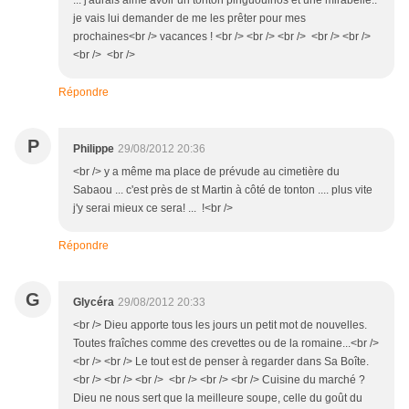
... j'aurais aimé avoir un tonton pinguouinos et une mirabelle..
je vais lui demander de me les prêter pour mes
prochaines<br /> vacances ! <br /> <br /> <br /> <br /> <br />
<br /> <br />
Répondre
P
Philippe
29/08/2012 20:36
<br /> y a même ma place de prévude au cimetière du
Sabaou ... c'est près de st Martin à côté de tonton .... plus vite
j'y serai mieux ce sera! ... !<br />
Répondre
G
Glycéra
29/08/2012 20:33
<br /> Dieu apporte tous les jours un petit mot de nouvelles.
Toutes fraîches comme des crevettes ou de la romaine...<br />
<br /> <br /> Le tout est de penser à regarder dans Sa Boîte.
<br /> <br /> <br /> <br /> <br /> <br /> Cuisine du marché ?
Dieu ne nous sert que la meilleure soupe, celle du goût du