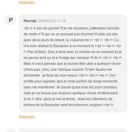
Répondre
P
Parvula
29/08/2012 17:18
<br /> 4 ans en janvier !!! je me souviens, j'attendais l'arrivée
de melle n°6 qui ne se pressait pas d'arriver !!! (elle est née
avec deux jours de retard, la coquine)<br /> <br /> <br /> Ca
m'a bien distrait la Banquise à ce moment là !<br /> <br /> <br
/> Pas d'idées. Suis à fond avec la rentrée en ce moment et je
ne pense qu'à ça et à l'orage qui menace !!!<br /> <br /> <br />
Mais si vous pensez que je puisse être utile à quelque chose
(chais pas, môa, une rubrique cuisine ?) ben faudra me
demander : je ferai de mon mieux !<br /> <br /> <br /> J'en
profite pour signaler que je reste parfois de longs moments
sans me manifester. Je passe quasi tous les jours pourtant,
mais je ne trouve pas toujours quelque chose d'intéressant
à<br /> dire. alors je me la ferme . mais les intentions de
prières de la Banquise sont les miennes, toujours !<br />
Répondre