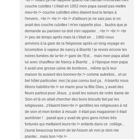
<br /> ouais ça me rappelle quand ma maman m'enlevait mes
couche culottes ! c'était en 1952 mon papa savait pas mettre
mes<br /> couche cullottes elles étaient tout le temps à
l'envers...<br /> <br /> <br /> d'ailleurs je ne sais pas si on
avait des couche culottes ! m'en rappelle plus .. faudra que je
demande au parisien lui doit s'en rappeler ...<br /> <br /> <br
/> peu de temps après mais là c'était en ... 1960 nous
arrivions à la gare de la Négresse après un long voyage en
locomotive à vapeur de nancy à Biarritz ! je revois encore les
noires fumées de la<br /> gare de l'Est... mais mon papa allait
lui avec chauffeur de Nancy à Biarritz ... à l'époque mon papa
il avait une grosse usine de bonbons... même qu'à leur
maison ils avaient des bonnes<br /> comme autrefois... et un
bel hôtel particulier. moi j'ai pas connu tout ça.. A biarrtiz nous
êtions habillés<br /> en marin pour la fête Dieu, y avait des
fleurs partout pour Jésus.. y avait les soeurs de notre dame de
Sion et là on allait chercher des bons biscuits fait par les
religieuses...z'étaient bien<br /> gentilles les religieuses à nd
de sion et mon tonton à mouah il était pas magasinier il était
aumônier ! . parait que y avait de gros gens riches très
fortunés qui mettaient leurs<br /> enfants dans ce collège...
j'aurai beaucoup besoin de tal Assum ah non je dois me
planter... mais bon !<br />