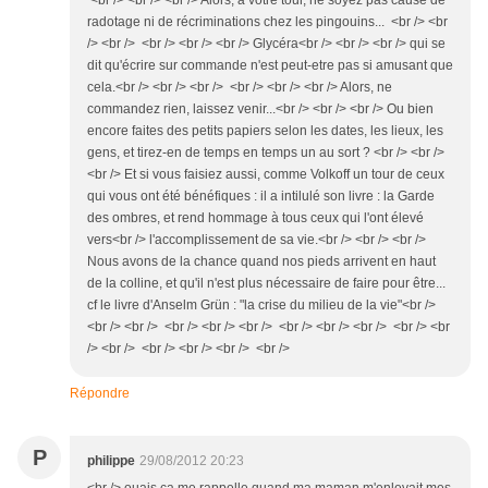
<br /> <br /> <br /> Alors, à votre tour, ne soyez pas cause de
radotage ni de récriminations chez les pingouins... <br /> <br
/> <br /> <br /> <br /> <br /> Glycéra<br /> <br /> <br /> qui se
dit qu'écrire sur commande n'est peut-etre pas si amusant que
cela.<br /> <br /> <br /> <br /> <br /> <br /> Alors, ne
commandez rien, laissez venir...<br /> <br /> <br /> Ou bien
encore faites des petits papiers selon les dates, les lieux, les
gens, et tirez-en de temps en temps un au sort ? <br /> <br />
<br /> Et si vous faisiez aussi, comme Volkoff un tour de ceux
qui vous ont été bénéfiques : il a intilulé son livre : la Garde
des ombres, et rend hommage à tous ceux qui l'ont élevé
vers<br /> l'accomplissement de sa vie.<br /> <br /> <br />
Nous avons de la chance quand nos pieds arrivent en haut
de la colline, et qu'il n'est plus nécessaire de faire pour être...
cf le livre d'Anselm Grün : "la crise du milieu de la vie"<br />
<br /> <br /> <br /> <br /> <br /> <br /> <br /> <br /> <br /> <br
/> <br /> <br /> <br /> <br /> <br />
Répondre
P
philippe
29/08/2012 20:23