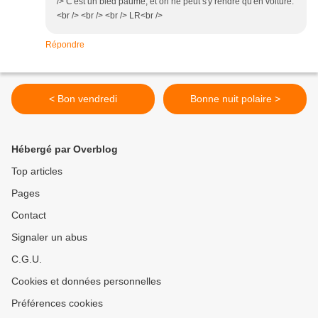
/> C'est un bled paumé, et on ne peut s'y rendre qu'en voiture.
<br /> <br /> <br /> LR<br />
Répondre
< Bon vendredi
Bonne nuit polaire >
Hébergé par Overblog
Top articles
Pages
Contact
Signaler un abus
C.G.U.
Cookies et données personnelles
Préférences cookies