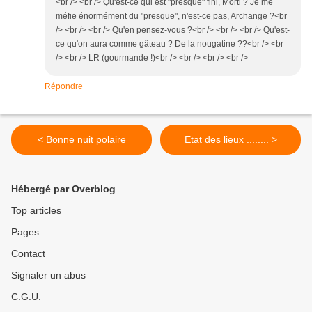
<br /> <br /> Qu'est-ce qui est "presque" fini, Morti ? Je me
méfie énormément du "presque", n'est-ce pas, Archange ?<br
/> <br /> <br /> Qu'en pensez-vous ?<br /> <br /> <br /> Qu'est-
ce qu'on aura comme gâteau ? De la nougatine ??<br /> <br
/> <br /> LR (gourmande !)<br /> <br /> <br /> <br />
Répondre
< Bonne nuit polaire
Etat des lieux ........ >
Hébergé par Overblog
Top articles
Pages
Contact
Signaler un abus
C.G.U.