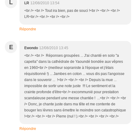
L
LR
12/08/2010 13:54
<br /> <br /> Tout ira bien, pas de souci !<br /> <br /> <br />
LR<br /> <br /> <br /> <br />
Répondre
E
Ewondo
12/08/2010 13:45
<br /> <br /> Réponses groupées ... J'ai chanté en solo "a
capella" dans la cathédrale de Yaoundé bondée aux vêpres
en 1960<br /> (meilleur sopraniste à l'époque et j'étais
réquisitionné !) ... Jambes en coton ... vous dis pas l'angoisse
dans le souvenir ... !<br /> <br /> <br /> Depuis la mue ...
impossible de sortir une note juste !!! Le sentiment et la
crainte profonde d'être<br /> excommunié pour prestation
scandaleuse pendant une messe chantée ! ...<br /> <br /> <br
/> Donc, je chante juste dans ma tête et me contente de
bouger les lèvres sans émettre le moindre son catastrophique
!<br /> <br /> <br /> Pierre (nul ! ).<br /> <br /> <br /> <br />
Répondre