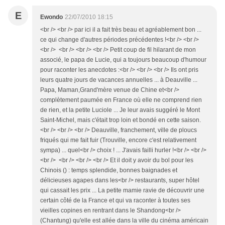
E
Ewondo
22/07/2010 18:15
<br /> <br /> par ici il a fait très beau et agréablement bon ...
ce qui change d'autres périodes précédentes !<br /> <br />
<br /> <br /> <br /> <br /> Petit coup de fil hilarant de mon
associé, le papa de Lucie, qui a toujours beaucoup d'humour
pour raconter les anecdotes :<br /> <br /> <br /> Ils ont pris
leurs quatre jours de vacances annuelles ... à Deauville ...
Papa, Maman,Grand'mère venue de Chine et<br />
complètement paumée en France où elle ne comprend rien
de rien, et la petite Luciole ... Je leur avais suggéré le Mont
Saint-Michel, mais c'était trop loin et bondé en cette saison.
<br /> <br /> <br /> Deauville, franchement, ville de ploucs
friqués qui me fait fuir (Trouville, encore c'est relativement
sympa) ... quel<br /> choix ! ... J'avais failli hurler !<br /> <br />
<br /> <br /> <br /> <br /> Et il doit y avoir du bol pour les
Chinois () : temps splendide, bonnes baignades et
délicieuses agapes dans les<br /> restaurants, super hôtel
qui cassait les prix ... La petite mamie ravie de découvrir une
certain côté de la France et qui va raconter à toutes ses
vieilles copines en rentrant dans le Shandong<br />
(Chantung) qu'elle est allée dans la ville du cinéma américain