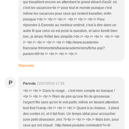
qui travaillent encore en attendant le grand désert d'août où
c'est les vacances<br /> pour tout le monde puisque c'est
même les vacances pour ceux qui restent travailler, enfin
presque !<br /> <br /> <br /> <br /> <br /> <br /> Pour
répondre à Ewondo au meilleur endroit, c'est à dire dans un
autre fil que celui où est posé la question, et sans fureté bien
loin, je dirais l'hôtel des zimpôts !<br /> <br /> <br /> <br /> <br
/> <br /> <br /> <br /> <br /> http://www.academie-
francaise.fr/immortels/base/academiciens/fiche.asp?
param=69<br /> <br /> <br /> <br />
Répondre
P
Parvula
22/07/2010 17:28
<br /> <br /> Dans le rouge... c'est mon compte en banque !
<br /> <br /> <br /> Rien de pire qu'une fin de grossesse :
l'argent file sans qu'on le voit partir, même en faisant attention
tout fout l'camp.<br /> <br /> <br /> Quant à la chaleur... il pleut
des cordes ici, et il fait frais. Un temps idéal pour accoucher
(une petit obsession ,moi ?)<br /> <br /> <br /> Mais bon, pour
ceux qui ont chaud : http://www.youtube.com/watch?v=8-