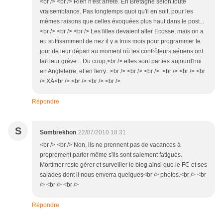
<br /> <br /> Rien n'est arrêté. En Bretagne selon toute
vraisemblance. Pas longtemps quoi qu'il en soit, pour les
mêmes raisons que celles évoquées plus haut dans le post...
<br /> <br /> <br /> Les filles devaient aller Ecosse, mais on a
eu suffisamment de nez il y a trois mois pour programmer le
jour de leur départ au moment où les contrôleurs aériens ont
fait leur grève... Du coup,<br /> elles sont parties aujourd'hui
en Angleterre, et en ferry...<br /> <br /> <br /> <br /> <br /> <br
/> XA<br /> <br /> <br /> <br />
Répondre
S
Sombrekhon
22/07/2010 18:31
<br /> <br /> Non, ils ne prennent pas de vacances à
proprement parler même s'ils sont salement fatigués.
Mortimer reste gérer et surveiller le blog ainsi que le FC et ses
salades dont il nous enverra quelques<br /> photos.<br /> <br
/> <br /> <br />
Répondre