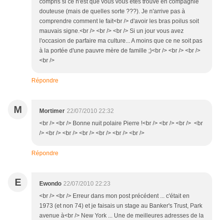
compris si ce n'est que vous vous êtes trouvé en compagnie
douteuse (mais de quelles sorte ???). Je n'arrive pas à
comprendre comment le fait<br /> d'avoir les bras poilus soit
mauvais signe.<br /> <br /> <br /> Si un jour vous avez
l'occasion de parfaire ma culture... A moins que ce ne soit pas
à la portée d'une pauvre mère de famille ;)<br /> <br /> <br />
<br />
Répondre
M
Mortimer
22/07/2010 22:32
<br /> <br /> Bonne nuit polaire Pierre !<br /> <br /> <br /> <br
/> <br /> <br /> <br /> <br /> <br /> <br />
Répondre
E
Ewondo
22/07/2010 22:23
<br /> <br /> Erreur dans mon post précédent ... c'était en
1973 (et non 74) et je faisais un stage au Banker's Trust, Park
avenue à<br /> New York ... Une de meilleures adresses de la