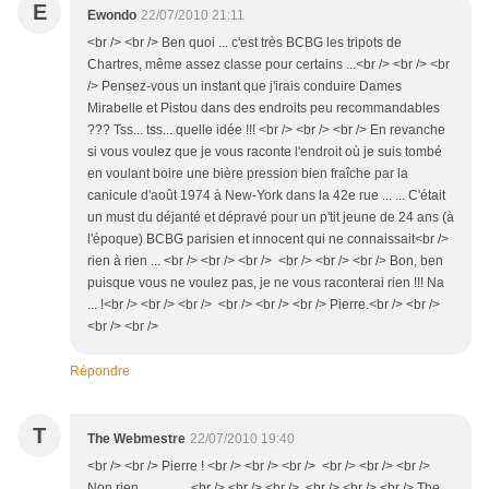
E
Ewondo
22/07/2010 21:11
<br /> <br /> Ben quoi ... c'est très BCBG les tripots de
Chartres, même assez classe pour certains ...<br /> <br /> <br
/> Pensez-vous un instant que j'irais conduire Dames
Mirabelle et Pistou dans des endroits peu recommandables
??? Tss... tss... quelle idée !!! <br /> <br /> <br /> En revanche
si vous voulez que je vous raconte l'endroit où je suis tombé
en voulant boire une bière pression bien fraîche par la
canicule d'août 1974 à New-York dans la 42e rue ... ... C'était
un must du déjanté et dépravé pour un p'tit jeune de 24 ans (à
l'époque) BCBG parisien et innocent qui ne connaissait<br />
rien à rien ... <br /> <br /> <br /> <br /> <br /> <br /> Bon, ben
puisque vous ne voulez pas, je ne vous raconterai rien !!! Na
... !<br /> <br /> <br /> <br /> <br /> <br /> Pierre.<br /> <br />
<br /> <br />
Répondre
T
The Webmestre
22/07/2010 19:40
<br /> <br /> Pierre ! <br /> <br /> <br /> <br /> <br /> <br />
Non rien ...............<br /> <br /> <br /> <br /> <br /> <br /> The