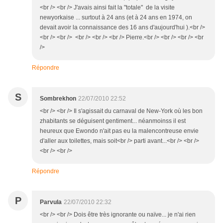
<br /> <br /> J'avais ainsi fait la "totale" de la visite
newyorkaise ... surtout à 24 ans (et à 24 ans en 1974, on
devait avoir la connaissance des 16 ans d'aujourd'hui ).<br />
<br /> <br /> <br /> <br /> <br /> Pierre.<br /> <br /> <br /> <br
/>
Répondre
S
Sombrekhon
22/07/2010 22:52
<br /> <br /> Il s'agissait du carnaval de New-York où les bon
zhabitants se déguisent gentiment... néanmoinss il est
heureux que Ewondo n'ait pas eu la malencontreuse envie
d'aller aux toilettes, mais soit<br /> parti avant...<br /> <br />
<br /> <br />
Répondre
P
Parvula
22/07/2010 22:32
<br /> <br /> Dois être très ignorante ou naïve... je n'ai rien