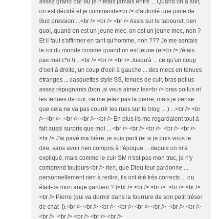
assez grand bar où je n'étais jamais entré ... Quand on a soif,
on est décidé et je commande<br /> d'autorité une pinte de
Bud pression ...<br /> <br /> <br /> Assis sur le tabouret, ben
quoi, quand on est un jeune mec, on est un jeune mec, non ?
Et il faut s'affirmer en tant qu'homme, non ??? Je me sentais
le roi du monde comme quand on est jeune (et<br /> j'étais
pas mal c*n !) ...<br /> <br /> <br /> Jusqu'à ... ce qu'un coup
d'oeil à droite, un coup d'oeil à gauche ... des mecs en tenues
étranges ... casquettes style SS, tenues de cuir, bras poilus
assez répugnants (bon ,si vous aimez les<br /> bras poilus et
les tenues de cuir, ne me jetez pas la pierre, mais je pense
que cela ne va pas courrir les rues sur le blog ... ) ...<br /> <br
/> <br /> <br /> <br /> <br /> En plus ils me regardaient tout à
fait aussi surpris que moi ... <br /> <br /> <br /> <br /> <br />
<br /> J'ai payé ma bière, je suis parti (et si je puis vous le
dire, sans avoir rien compris à l'époque ... depuis on m'a
expliqué, mais comme le cuir SM n'est pas mon truc, je n'y
comprend toujours<br /> rien, que Dieu leur pardonne ...
personnellement rien à redire, ils ont été très corrects ... ou
était-ce mon ange gardien ? )<br /> <br /> <br /> <br /> <br />
<br /> Pierre (qui va dormir dans la fourrure de son petit trésor
de chat !).<br /> <br /> <br /> <br /> <br /> <br /> <br /> <br />
<br /> <br /> <br /> <br /> <br />