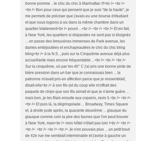
bonne pomme .. le chic du chic à Manhattan !!!<br /> <br />
<br /> Bon pour ceux qui pensent que je suis "de la haute", je
me permets de préciser que j'avais eu une bourse d'étudiant
et que nous logions à six dans la même chambre dans un
quartier totalement<br /> pourri ...<br /> <br /> <br /> Et en fait,
à New York, les quartiers si disparates ne sont pas si éloignés
... on passe des limousines immenses de Park avenue, les
dames embijoutées et enchapeautées le chic du chic bling
bling<br /> à la N.S. , puis sur la Cinquième avenue déjà plus
accueillante mais encore fréquentable ...<br /> <br /> <br />
Sur la cinquième, où par les 40° C j'ai pris une bonne pinte de
bière pression dans un bar que je connaissais bien ... la
patronne m'avait pris en affection parce que je ressemblait,
disait-elle<br /> à son fils (et du coup elle m'offrait des
paquets de chips que son fils aimait et que je n'aime guère ...
mais bon, je les filais ensuite aux copains, ravis !).<br /> <br />
<br /> Et puis là, la dégringolade ... Broadway, Times Square
et, à droite juste après, la quarante deuxième ... glauque du
glauque comme coin la pire des faunes que l'on peut trouver
à New York, mais<br /> mon hôtel n'était pas loin !<br /> <br />
<br /> <br /> <br /> <br /> Je n'en pouvais plus ... un petit bout
de 42e rue me semblait interminable et j'avise à gauche un