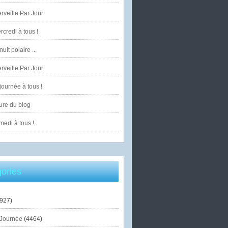
veille Par Jour
credi à tous !
uit polaire ...
veille Par Jour
ournée à tous !
ure du blog
edi à tous !
ories
927)
Journée
(4464)