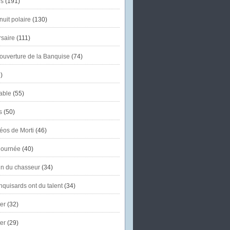
s
(191)
uit polaire
(130)
saire
(111)
'ouverture de la Banquise
(74)
)
able
(55)
s
(50)
éos de Morti
(46)
journée
(40)
in du chasseur
(34)
quisards ont du talent
(34)
er
(32)
er
(29)