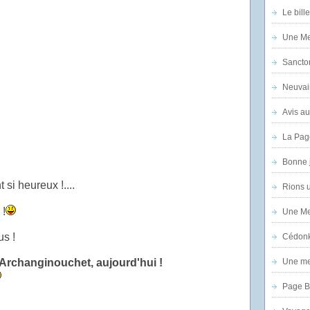
Le bill
Une Mer
Sanctor
Neuvai
Avis au
La Pag
Bonne 
 si heureux !....
Rions 
 !
Une Mer
us !
Cédon
e Archanginouchet, aujourd'hui !
Une mer
Page B