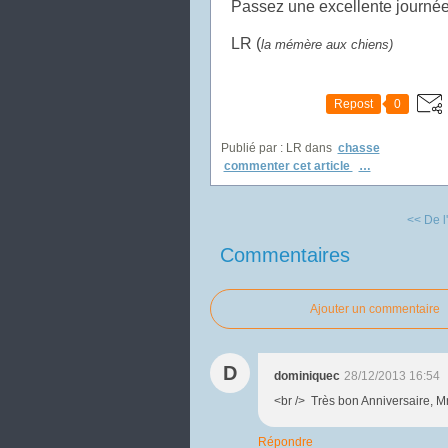
Passez une excellente journée
LR (
la mémère aux chiens)
Repost
0
Publié par : LR
dans
chasse
commenter cet article
…
<< De l'
Commentaires
Ajouter un commentaire
D
dominiquec
28/12/2013 16:54
<br /> Très bon Anniversaire, M
Répondre