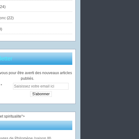
24)
onc
(22)
0)
etter
ous pour être averti des nouveaux articles
publiés.
">
vres de Philomène (saison III)