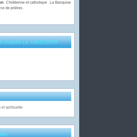
ion
: Chrétienne et catholique . La Banquise
rce de prières .
es Depuis Le 14/01/2009
ves