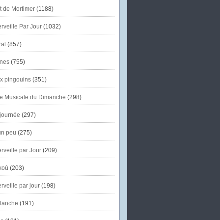
et de Mortimer
(1188)
veille Par Jour
(1032)
al
(857)
nes
(755)
x pingouins
(351)
e Musicale du Dimanche
(298)
journée
(297)
un peu
(275)
veille par Jour
(209)
koù
(203)
veille par jour
(198)
lanche
(191)