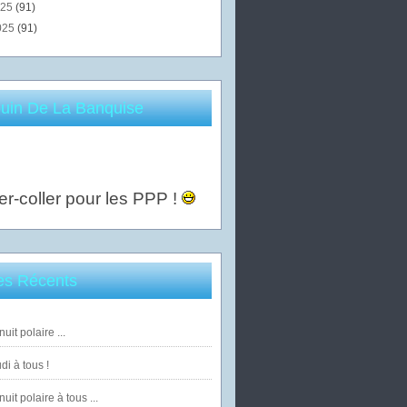
025
(91)
025
(91)
uin De La Banquise
er-coller pour les PPP !
les Récents
uit polaire ...
di à tous !
uit polaire à tous ...