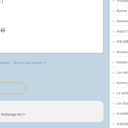
Voyage
 !
Bonne n
Anniver
Avant l
RIB
(68
Inclass
balade
amitié ...
Bonne nuit polaire >>
Les vid
bonne 
Le jard
Les Ban
A médit
r Archange<br />
A Médit