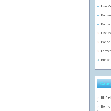
Une Mer
Bon mer
Bonne n
Une Mer
Bonne j
Fermet
Bon sam
Catég
BNP
(4
Bonne 