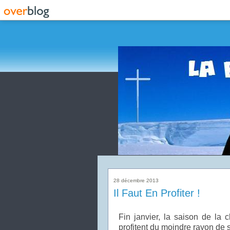
28 décembre 2013
Il Faut En Profiter !
Fin janvier, la saison de la 
profitent du moindre rayon de s