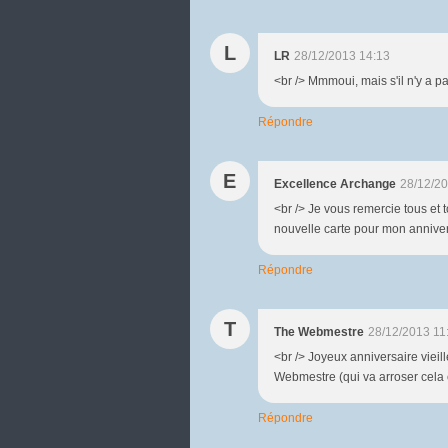
L
LR
28/12/2013 14:13
<br /> Mmmoui, mais s'il n'y a pa
Répondre
E
Excellence Archange
28/12/20
<br /> Je vous remercie tous et t
nouvelle carte pour mon anniver
Répondre
T
The Webmestre
28/12/2013 11
<br /> Joyeux anniversaire vieille
Webmestre (qui va arroser cela co
Répondre