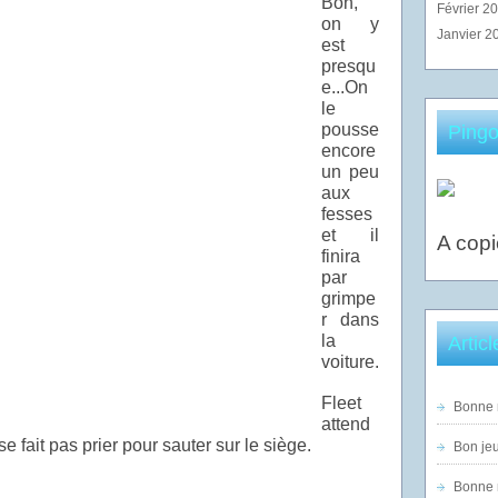
Bon,
Février 2
on y
Janvier 2
est
presqu
e...On
le
pousse
Pingo
encore
un peu
aux
fesses
et il
A copi
finira
par
grimpe
r dans
la
Artic
voiture.
Fleet
Bonne n
attend
se fait pas prier pour sauter sur le siège.
Bon jeu
Bonne n