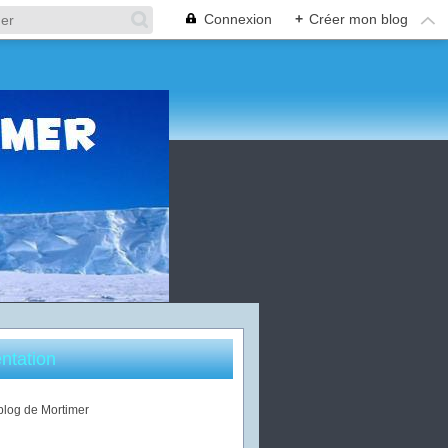
Connexion
+
Créer mon blog
ntation
 blog de Mortimer