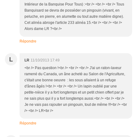
Intérieur de la Banquise Pour Tous) :<br /> <br /> <br /> Tous
Banquisard se devra de posséder un pingouin (vivant, en
peluche, en pierre, en alumette ou tout autre matière digne).
Cet alinéa abroge l'article 233 alinéa 15.<br /> <br /> <br />
Alors dame LR ?<br />
Répondre
L
LR
11/10/2013 17:49
<br /> Pas question !<br /> <br /> <br /> J'ai un raton-laveur
ramené du Canada, un âne acheté au Salon de l'Agriculture,
c'était une bonne oeuvre : les sous allaient à un refuge
d'ânes âgés !<br /> <br /> <br /> Un lapin oublié par une
petite-nièce il y a fort longtemps et un petit chien offert par je
ne sais plus qui il y a fort longtemps aussi.<br /> <br /> <br />
Je ne vais pas rajouter un pingouin, tout de même !!!<br /> <br
/> <br /> LR<br />
Répondre