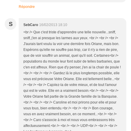
Répondre
S
SebCaro
16/02/2013 18:10
<br /> Que c'est triste d'apprendre une telle nouvelle...sniff,
sniff, j'en ai presque les larmes aux yeux. <br /> <br /> <br />
J'aurais tant voulu la voir une dernière fois Oriane, mais bon.
Espérons qu'elle ne souffre pas trop, car il n'y a rien de pire,
que de voir souffrir un animal, quel qu'il soit. Certaines<br />
populations du monde leur font subir de telles barbaries, que
c'en est affreux. Rien que d'y penser, j'en ai la chair de poule !
<br /> <br /> <br /> Gardez là le plus longtemps possible, elle
vous est précieuse Votre Oriane. Elle est tellement belle...<br
/> <br /> <br /> Cajolez-la de votre mieux, et de tout l'amour
qui est le votre. Elle en a vraiment besoin.<br /> <br /> <br />
Votre Oriane fait partie de la Grande famille de la Banquise.
<br /> <br /> <br /> Caroline et moi prirons pour elle et pour
vous tous, bien entendu.<br /> <br /> <br /> Bon courage,
vous en avez vraiment besoin, en ce moment...<br /> <br />
<br /> Caro s'associe à moi et nous vous embrassons très
affectueusement.<br /> <br /> <br /> UDP.<br /> <br /> <br />