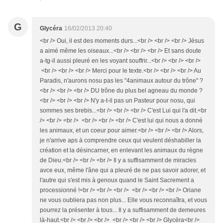
G
Glycéra
16/02/2013 20:40
<br /> Oui, il est des moments durs...<br /> <br /> <br /> Jésus
a aimé même les oiseaux...<br /> <br /> <br /> Et sans doute
a-tg-il aussi pleuré en les voyant souffrir...<br /> <br /> <br />
<br /> <br /> <br /> Merci pour le texte.<br /> <br /> <br /> Au
Paradis, n'aurons nosu pas les "4animaux autour du trône" ?
<br /> <br /> <br /> DU trône du plus bel agneau du monde ?
<br /> <br /> <br /> N'y a-t-il pas un Pasteur pour nosu, qui
sommes ses brebis...<br /> <br /> <br /> C'est Lui qui l'a dit.<br
/> <br /> <br /> <br /> <br /> <br /> C'est lui qui nous a donné
les animaux, et un coeur pour aimer.<br /> <br /> <br /> Alors,
je n'arrive aps à comprendre ceux qui veulent déshabiller la
création et la désincarner, en enlevant les animaux du règne
de Dieu.<br /> <br /> <br /> Il y a suffisamment de miracles
avce eux, même l'âne qui a pleuré de ne pas savoir adorer, et
l'autre qui s'est mis à genoux quand le Saint Sacrement a
processionné !<br /> <br /> <br /> <br /> <br /> <br /> Oriane
ne vous oubliera pas non plus... Elle vous reconnaîtra, et vous
pourrez la présenter à tous... Il y a suffisamment de demeures
là-haut.<br /> <br /> <br /> <br /> <br /> <br /> Glycéra<br />