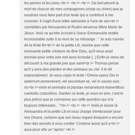
les peines et les joies.<br /> <br /> <br /> J'ai tant pleuré la
mort de chacun de mes compagnons (chats ou chien) que je
voudrais vous faire part d'un texte qui a contribué à me
consoler. Il s'agit d'une lettre adressée à l'une de ses<br />
carmélites par Alessandra di Rudini devenue Mère Marie de
Jésus. Voici ce qu'elle écrivait à Soeur Emmanuèle restée
inconsolable suite à la mort de sa mésange : " Je suis navrée
de la triste fin<br /> de la petite Lili, navrée que cette
ravissante petite créature du Bon Dieu, qu'Il vous avait
donnée pour votre joie soit ainsi écrasée [...] Enfin je viens de
découvrir à ma grande joie que saint<br /> Thomas pense
qu'il y aura des plantes et des animaux au ciel. Il le dit
expressément. Je vous copie le texte ! Omnia opera Dei in
aeternum perseverant, vel secundum se, vel in causis suis :
sic<br /> enim et animalia et plantae remanebunt manentibus
caelestis corporibus. Gardez ce texte, je vous en prie, c'est le
plus précis que je connaisse sur cette question qui m'a
toujours intéressée... "<br /> <br /> <br /> Voilà je laisse là
Alessandra et la petite Lili et vous charge d'embrasser pour
moi Oriane, certaine que son beau regard éloquent a encore
bien des secrets à vous confier. Certaine aussi qu'il y<br />
aura pour elle un "après".<br />