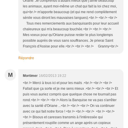
Oriane. Je comprends d'autant mieux que j'aime beaucoup
les animaux, ayant moi-même un chat qui fait la loi chez moi,
qui<br /> m'apporte beaucoup (et qui me rend complètement
sénile vous diront les mauvaises langues).<br /> <br /> <br />
Tous mes remerciements aux banquisards pour leur accueil
chaleureux qui m'a beaucoup touchée.<br /> <br /> <br />
Mes voeux pour qu'Oriane puisse rester le plus longtemps
possible auprès de vous sans souffrances. Je prierai Saint
François d'Assise pour elle.<br /> <br /> <br /> Granny<br />
Répondre
M
Mortimer
16/02/2013 19:22
<br /> Merci à tous ici et pour les mails .<br /> <br /> <br />
Fallait que ça sorte et je me sens mieux .<br /> <br /> <br /> Et
puis vous auriez compris que quelque chose ne tournait pas
rond.<br /> <br /> <br /> Alors la Banquise ne va pas s'arrêter
avec la santé d'Oriane ...<br /> <br /> <br /> On va continuer
avec ce qui fait notre force ! <br /> <br /> <br /> <br /> <br />
<br /> Bisous et caresses transmis à l'intéressée qui
présentement roupille comme un ange après un copieux