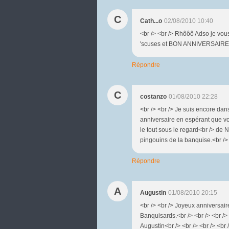
C
Cath...o
02/08/2010 10:40
<br /> <br /> Rhôôô Adso je vous 
'scuses et BON ANNIVERSAIRE !!!
Répondre
C
costanzo
01/08/2010 22:28
<br /> <br /> Je suis encore da
anniversaire en espérant que v
le tout sous le regard<br /> de 
pingouins de la banquise.<br /> <
Répondre
A
Augustin
01/08/2010 20:15
<br /> <br /> Joyeux anniversaire
Banquisards.<br /> <br /> <br /> 
Augustin<br /> <br /> <br /> <br 