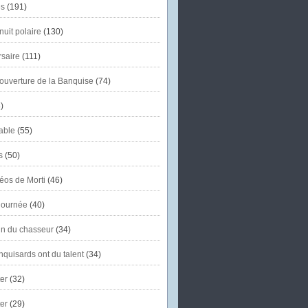
s
(191)
uit polaire
(130)
saire
(111)
'ouverture de la Banquise
(74)
)
able
(55)
s
(50)
éos de Morti
(46)
journée
(40)
in du chasseur
(34)
quisards ont du talent
(34)
er
(32)
er
(29)