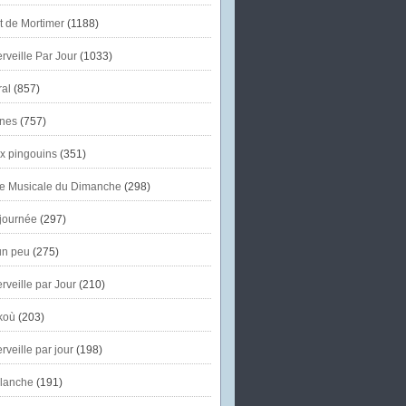
et de Mortimer
(1188)
veille Par Jour
(1033)
al
(857)
nes
(757)
x pingouins
(351)
e Musicale du Dimanche
(298)
journée
(297)
un peu
(275)
veille par Jour
(210)
koù
(203)
veille par jour
(198)
lanche
(191)