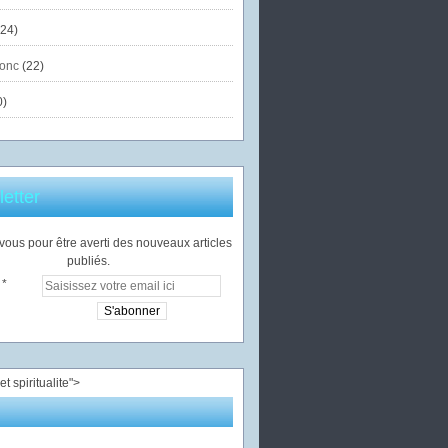
24)
onc
(22)
0)
etter
ous pour être averti des nouveaux articles
publiés.
">