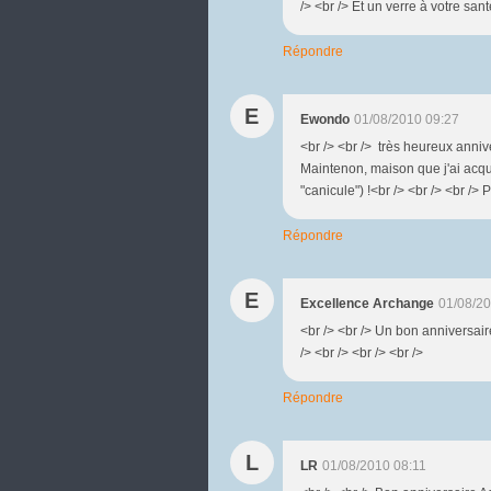
/> <br /> Et un verre à votre santé
Répondre
E
Ewondo
01/08/2010 09:27
<br /> <br /> très heureux annive
Maintenon, maison que j'ai acqu
"canicule") !<br /> <br /> <br /> P
Répondre
E
Excellence Archange
01/08/20
<br /> <br /> Un bon anniversaire
/> <br /> <br /> <br />
Répondre
L
LR
01/08/2010 08:11