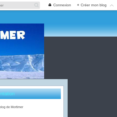
Connexion
+
Créer mon blog
ntation
 blog de Mortimer