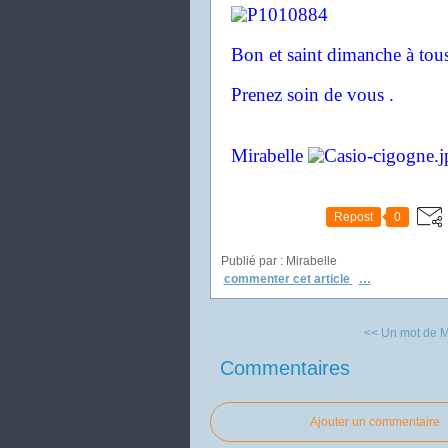
Bon et saint dimanche à tous
Prenez soin de vous .
Mirabelle
Repost
0
Publié par : Mirabelle
commenter cet article
…
<< Un mot de Mo
Commentaires
Ajouter un commentaire