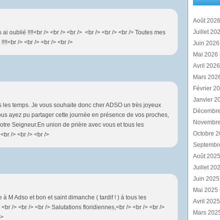
Août 202
Juillet 20
ai oublié !!!!<br /> <br /> <br /> <br /> <br /> <br /> Toutes mes
!<br /> <br /> <br /> <br />
Juin 202
Mai 2026
Avril 202
Mars 202
Février 2
Janvier 2
ns les temps. Je vous souhaite donc cher ADSO un très joyeux
Décembr
ous ayez pu partager cette journée en présence de vos proches,
Novembr
Notre Seigneur.En union de prière avec vous et tous les
Octobre 
br /> <br /> <br />
Septembr
Août 202
Juillet 20
Juin 202
Mai 2025
 à M Adso et bon et saint dimanche ( tardif ! ) à tous les
Avril 202
<br /> <br /> <br /> Salutations floridiennes,<br /> <br /> <br />
Mars 202
/>