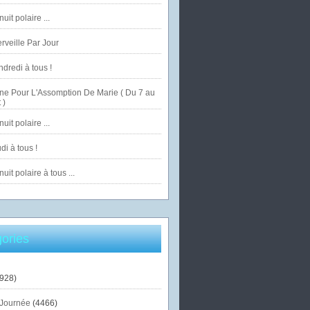
uit polaire ...
veille Par Jour
dredi à tous !
ne Pour L'Assomption De Marie ( Du 7 au
 )
uit polaire ...
di à tous !
uit polaire à tous ...
ories
928)
Journée
(4466)