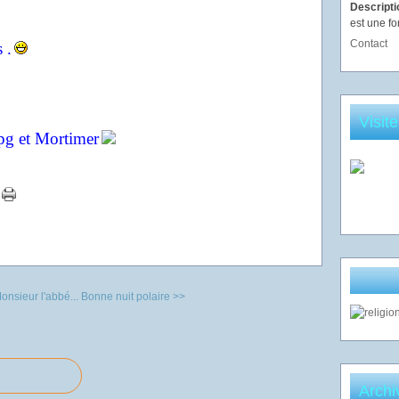
Descript
est une fo
Contact
 .
Visit
et Mortimer
nsieur l'abbé...
Bonne nuit polaire >>
Archi