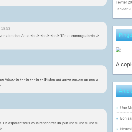
Février 2
Janvier 2
 18:53
Pingo
versaire cher Adso!<br /> <br /> <br /> Téri et camarguais<br />
A copi
er Adso.<br /> <br /> <br /> (Pistou qui arrive encore un peu à
>
Artic
Une Mer
Bon sam
. En espèrant tous vous rencontrer un jour.<br /> <br /> <br />
/>
Neuvai