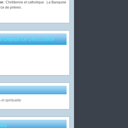
ion
: Chrétienne et catholique . La Banquise
rce de prières .
es Depuis Le 14/01/2009
ves