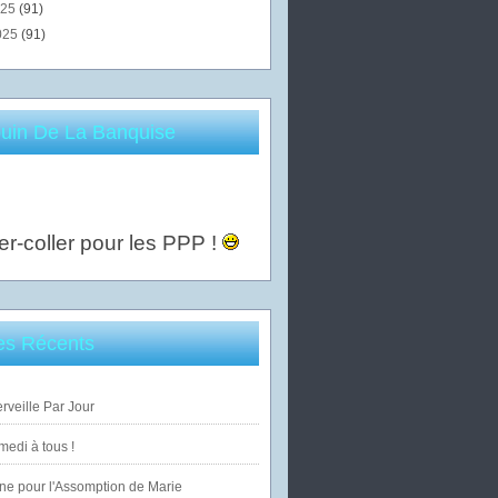
025
(91)
025
(91)
uin De La Banquise
er-coller pour les PPP !
les Récents
veille Par Jour
edi à tous !
ne pour l'Assomption de Marie