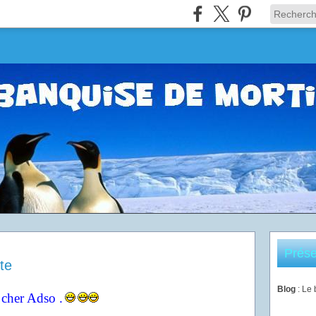
Prése
te
Blog
: Le
 cher Adso .