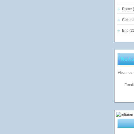
Rome
(
Cékoid
Bnp
(2
Newsl
Abonnez-v
Email