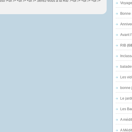
so !<br /> <br /> <br /> Serez-vous à la Rib ?<br /> <br /> <br />
Voyage
Bonne n
Anniver
Avant l
RIB
(68
Inclass
balade
Les vid
bonne 
Le jard
Les Ban
A médit
A Médit