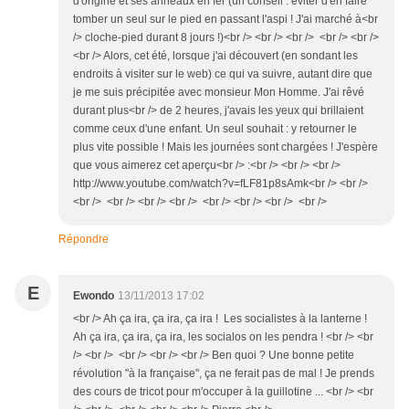
d'origine et ses anneaux en fer (un conseil : éviter d'en faire
tomber un seul sur le pied en passant l'aspi ! J'ai marché à<br
/> cloche-pied durant 8 jours !)<br /> <br /> <br /> <br /> <br />
<br /> Alors, cet été, lorsque j'ai découvert (en sondant les
endroits à visiter sur le web) ce qui va suivre, autant dire que
je me suis précipitée avec monsieur Mon Homme. J'ai rêvé
durant plus<br /> de 2 heures, j'avais les yeux qui brillaient
comme ceux d'une enfant. Un seul souhait : y retourner le
plus vite possible ! Mais les journées sont chargées ! J'espère
que vous aimerez cet aperçu<br /> :<br /> <br /> <br />
http://www.youtube.com/watch?v=fLF81p8sAmk<br /> <br />
<br /> <br /> <br /> <br /> <br /> <br /> <br /> <br />
Répondre
E
Ewondo
13/11/2013 17:02
<br /> Ah ça ira, ça ira, ça ira ! Les socialistes à la lanterne !
Ah ça ira, ça ira, ça ira, les socialos on les pendra ! <br /> <br
/> <br /> <br /> <br /> <br /> Ben quoi ? Une bonne petite
révolution "à la française", ça ne ferait pas de mal ! Je prends
des cours de tricot pour m'occuper à la guillotine ... <br /> <br