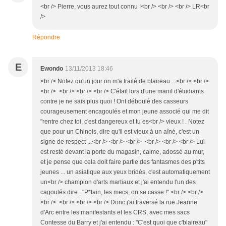
<br /> Pierre, vous aurez tout connu !<br /> <br /> <br /> LR<br
/>
Répondre
E
Ewondo
13/11/2013 18:46
<br /> Notez qu'un jour on m'a traité de blaireau ...<br /> <br />
<br /> <br /> <br /> <br /> C'était lors d'une manif d'étudiants
contre je ne sais plus quoi ! Ont déboulé des casseurs
courageusement encagoulés et mon jeune associé qui me dit
"rentre chez toi, c'est dangereux et tu es<br /> vieux ! . Notez
que pour un Chinois, dire qu'il est vieux à un aîné, c'est un
signe de respect ...<br /> <br /> <br /> <br /> <br /> <br /> Lui
est resté devant la porte du magasin, calme, adossé au mur,
et je pense que cela doit faire partie des fantasmes des p'tits
jeunes ... un asiatique aux yeux bridés, c'est automatiquement
un<br /> champion d'arts martiaux et j'ai entendu l'un des
cagoulés dire : "P*tain, les mecs, on se casse !" <br /> <br />
<br /> <br /> <br /> <br /> Donc j'ai traversé la rue Jeanne
d'Arc entre les manifestants et les CRS, avec mes sacs
Contesse du Barry et j'ai entendu : "C'est quoi que c'blaireau"