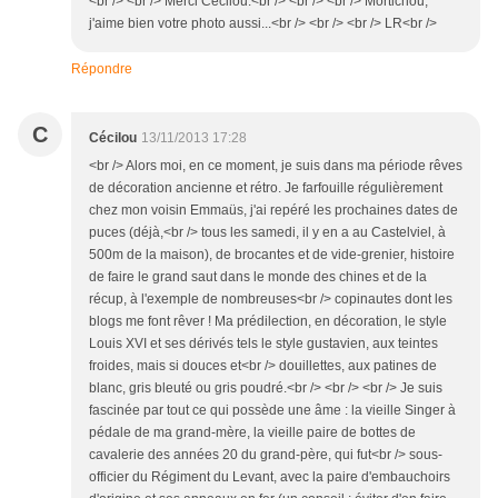
<br /> <br /> Merci Cécilou.<br /> <br /> <br /> Mortichou,
j'aime bien votre photo aussi...<br /> <br /> <br /> LR<br />
Répondre
C
Cécilou
13/11/2013 17:28
<br /> Alors moi, en ce moment, je suis dans ma période rêves
de décoration ancienne et rétro. Je farfouille régulièrement
chez mon voisin Emmaüs, j'ai repéré les prochaines dates de
puces (déjà,<br /> tous les samedi, il y en a au Castelviel, à
500m de la maison), de brocantes et de vide-grenier, histoire
de faire le grand saut dans le monde des chines et de la
récup, à l'exemple de nombreuses<br /> copinautes dont les
blogs me font rêver ! Ma prédilection, en décoration, le style
Louis XVI et ses dérivés tels le style gustavien, aux teintes
froides, mais si douces et<br /> douillettes, aux patines de
blanc, gris bleuté ou gris poudré.<br /> <br /> <br /> Je suis
fascinée par tout ce qui possède une âme : la vieille Singer à
pédale de ma grand-mère, la vieille paire de bottes de
cavalerie des années 20 du grand-père, qui fut<br /> sous-
officier du Régiment du Levant, avec la paire d'embauchoirs