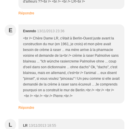
d'ailleurs ??<br /> <br /> <br /> LR<br />
Répondre
E
Ewondo
13/11/2013 23:36
<br /> Chère Dame LR, c'était à Berlin-Ouest juste avant la
construction du mur (en 1961, je crois) et mon père avait
besoin de crème à raser ... ma mère arrive à la pharmacie
voisine et demande de la<br /> crème à raser Palmolive sans
blaireau ... "Ich wünche rasiercreme Palmolive ohne ... coup
d'oeil dans son dictionnaire ... ohne dachs" Ok, "dachs", c'est
blaireau, mais en allemand, c'est<br /> l'animal ... eux disent
"pinsel", si vous voulez "pinceau" ! Un peu comme si elle avait
demandé de la crème à raser sans écureuil ... Je comprends
pourquoi on a construit le mur de Berlin.<br /> <br /> <br />
<br /> <br /> <br /> Pierre.<br />
Répondre
L
LR
13/11/2013 18:55