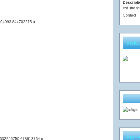
Descript
est une fo
Contact
Visit
Archi