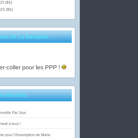
025
(91)
025
(91)
uin De La Banquise
er-coller pour les PPP !
les Récents
veille Par Jour
edi à tous !
ne pour l'Assomption de Marie