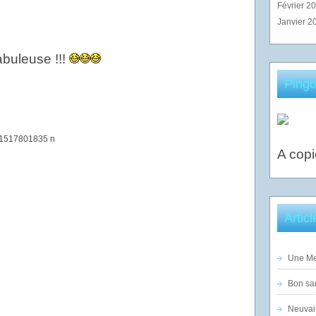
Février 2
Janvier 2
fabuleuse !!!
Pingo
A copi
Artic
Une Mer
Bon sam
Neuvai