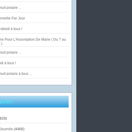
uit polaire ...
veille Par Jour
dredi à tous !
ne Pour L'Assomption De Marie ( Du 7 au
 )
uit polaire ...
di à tous !
uit polaire à tous ...
ories
928)
Journée
(4466)