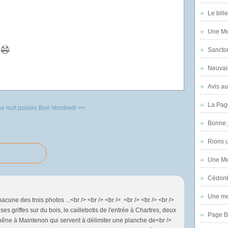
Le bill
Une Mer
Sanctor
Neuvai
Avis au
La Pag
e nuit polaire
Bon Vendredi >>
Bonne 
Rions 
Une Mer
Cédon
Une mer
chacune des trois photos ...<br /> <br /> <br /> <br /> <br /> <br />
t ses griffes sur du bois, le caillebotis de l'entrée à Chartres, deux
Page B
hêne à Maintenon qui servent à délimiter une planche de<br />