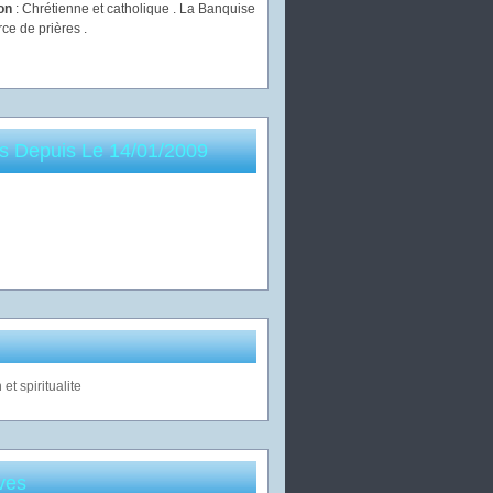
ion
: Chrétienne et catholique . La Banquise
rce de prières .
es Depuis Le 14/01/2009
ves