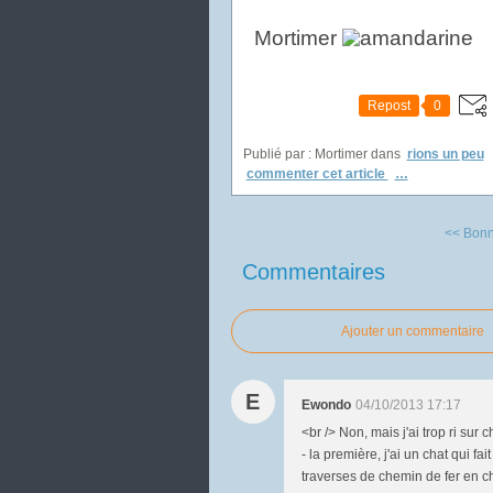
Mortimer
Repost
0
Publié par : Mortimer
dans
rions un peu
commenter cet article
…
<< Bonn
Commentaires
Ajouter un commentaire
E
Ewondo
04/10/2013 17:17
<br /> Non, mais j'ai trop ri sur 
- la première, j'ai un chat qui fai
traverses de chemin de fer en c