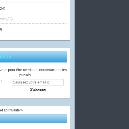
24)
onc
(22)
0)
etter
ous pour être averti des nouveaux articles
publiés.
">