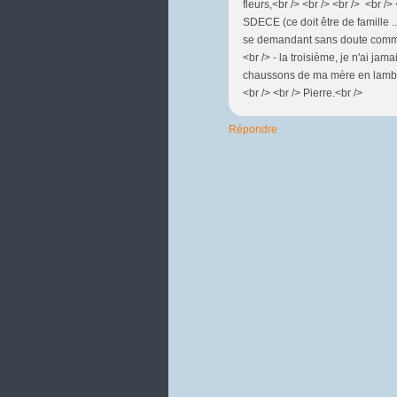
fleurs,<br /> <br /> <br /> <br />
SDECE (ce doit être de famille 
se demandant sans doute comment 
<br /> - la troisième, je n'ai ja
chaussons de ma mère en lambeaux
<br /> <br /> Pierre.<br />
Répondre