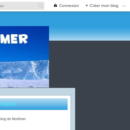
Connexion
+
Créer mon blog
ntation
 blog de Mortimer