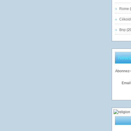
Rome
(
Cékoid
Bnp
(2
Newsl
Abonnez-v
Email