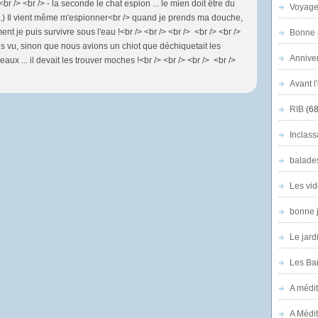
 <br /> <br /> - la seconde le chat espion ... le mien doit être du
Voyage
...) Il vient même m'espionner<br /> quand je prends ma douche,
je puis survivre sous l'eau !<br /> <br /> <br /> <br /> <br />
Bonne n
mais vu, sinon que nous avions un chiot que déchiquetait les
Anniver
 ... il devait les trouver moches !<br /> <br /> <br /> <br />
Avant l
RIB
(68
Inclass
balade
Les vid
bonne 
Le jard
Les Ban
A médit
A Médit