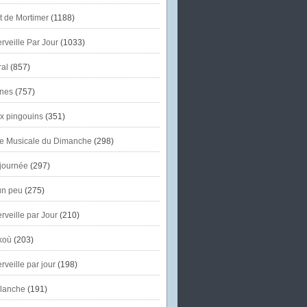
et de Mortimer
(1188)
veille Par Jour
(1033)
al
(857)
nes
(757)
x pingouins
(351)
e Musicale du Dimanche
(298)
journée
(297)
un peu
(275)
veille par Jour
(210)
koù
(203)
veille par jour
(198)
lanche
(191)