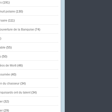
s
(191)
uit polaire
(130)
saire
(111)
'ouverture de la Banquise
(74)
)
able
(55)
s
(50)
éos de Morti
(46)
journée
(40)
in du chasseur
(34)
quisards ont du talent
(34)
er
(32)
er
(29)