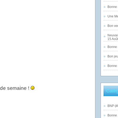
Bonne n
Une Mer
Bon ven
Neuvai
15 Août
Bonne n
Bon jeu
Bonne n
in de semaine !
Catég
BNP
(4
Bonne 