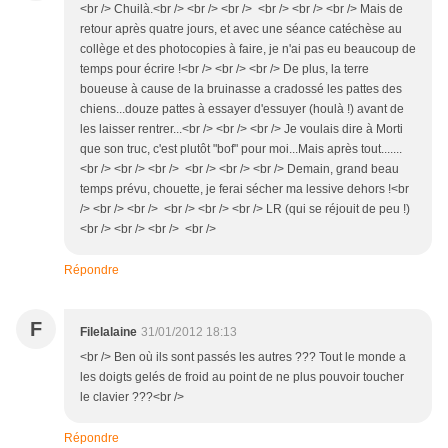
<br /> Chuilà.<br /> <br /> <br /> <br /> <br /> <br /> Mais de
retour après quatre jours, et avec une séance catéchèse au
collège et des photocopies à faire, je n'ai pas eu beaucoup de
temps pour écrire !<br /> <br /> <br /> De plus, la terre
boueuse à cause de la bruinasse a cradossé les pattes des
chiens...douze pattes à essayer d'essuyer (houlà !) avant de
les laisser rentrer...<br /> <br /> <br /> Je voulais dire à Morti
que son truc, c'est plutôt "bof" pour moi...Mais après tout.......
<br /> <br /> <br /> <br /> <br /> <br /> Demain, grand beau
temps prévu, chouette, je ferai sécher ma lessive dehors !<br
/> <br /> <br /> <br /> <br /> <br /> LR (qui se réjouit de peu !)
<br /> <br /> <br /> <br />
Répondre
F
Filelalaine
31/01/2012 18:13
<br /> Ben où ils sont passés les autres ??? Tout le monde a
les doigts gelés de froid au point de ne plus pouvoir toucher
le clavier ???<br />
Répondre