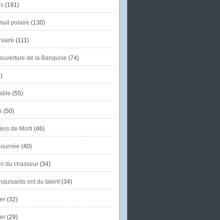
s
(191)
uit polaire
(130)
saire
(111)
'ouverture de la Banquise
(74)
)
able
(55)
s
(50)
éos de Morti
(46)
journée
(40)
in du chasseur
(34)
quisards ont du talent
(34)
er
(32)
er
(29)