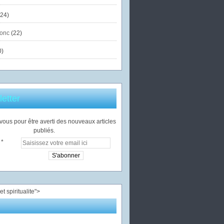
24)
onc
(22)
0)
etter
ous pour être averti des nouveaux articles
publiés.
">