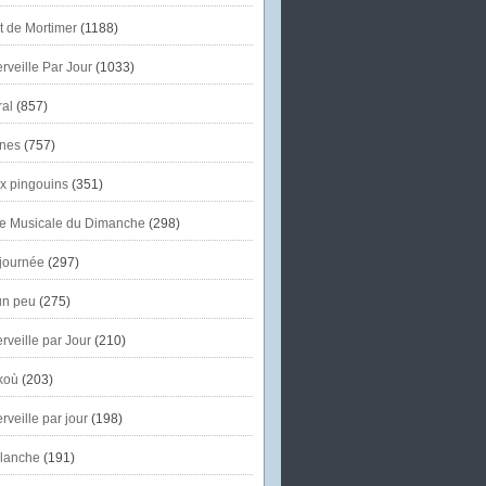
et de Mortimer
(1188)
veille Par Jour
(1033)
al
(857)
nes
(757)
x pingouins
(351)
e Musicale du Dimanche
(298)
journée
(297)
un peu
(275)
veille par Jour
(210)
koù
(203)
veille par jour
(198)
lanche
(191)