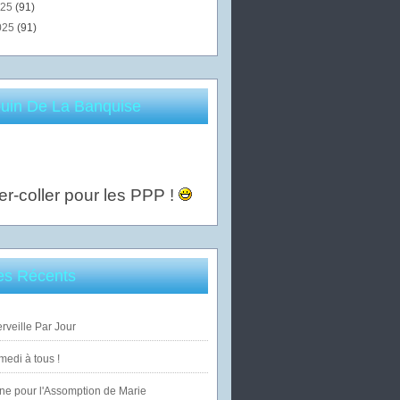
025
(91)
025
(91)
uin De La Banquise
er-coller pour les PPP !
les Récents
veille Par Jour
edi à tous !
ne pour l'Assomption de Marie