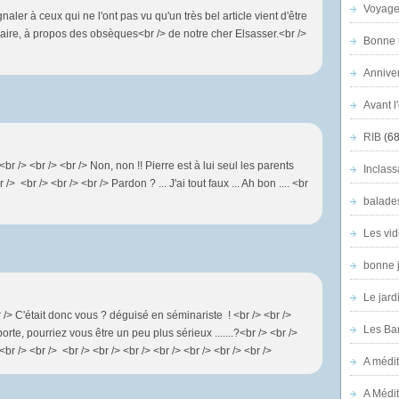
Voyage
gnaler à ceux qui ne l'ont pas vu qu'un très bel article vient d'être
naire, à propos des obsèques<br /> de notre cher Elsasser.<br />
Bonne n
Anniver
Avant l
RIB
(68
 <br /> <br /> <br /> Non, non !! Pierre est à lui seul les parents
Inclass
 /> <br /> <br /> <br /> Pardon ? ... J'ai tout faux ... Ah bon .... <br
balade
Les vid
bonne 
Le jard
r /> C'était donc vous ? déguisé en séminariste ! <br /> <br />
Les Ban
te, pourriez vous être un peu plus sérieux .......?<br /> <br />
<br /> <br /> <br /> <br /> <br /> <br /> <br /> <br /> <br />
A médit
A Médit