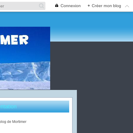
Connexion
+
Créer mon blog
ntation
 blog de Mortimer