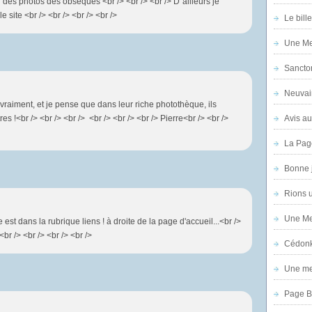
u des photos des obsèques <br /> <br /> <br /> D"ailleurs je
e site <br /> <br /> <br /> <br />
Le bill
Une Mer
Sanctor
Neuvai
 vraiment, et je pense que dans leur riche photothèque, ils
s !<br /> <br /> <br /> <br /> <br /> <br /> Pierre<br /> <br />
Avis au
La Pag
Bonne 
Rions 
Une Mer
 est dans la rubrique liens ! à droite de la page d'accueil...<br />
<br /> <br /> <br /> <br />
Cédon
Une mer
Page B