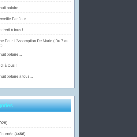
uit polaire ...
veille Par Jour
dredi à tous !
ne Pour L'Assomption De Marie ( Du 7 au
 )
uit polaire ...
di à tous !
uit polaire à tous ...
ories
928)
Journée
(4466)