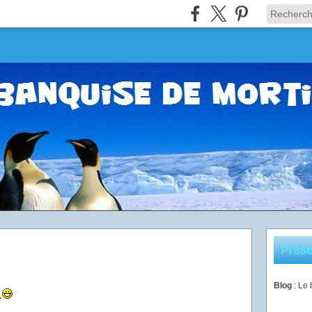
Prése
!
Blog
: Le
.