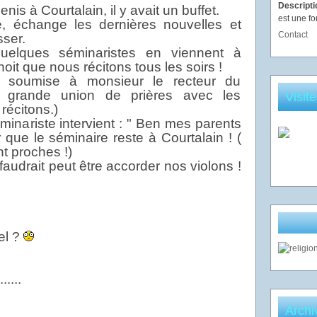
Descript
s à Courtalain, il y avait un buffet.
est une fo
, échange les dernières nouvelles et
Contact
ser.
uelques séminaristes en viennent à
oit que nous récitons tous les soirs !
it soumise à monsieur le recteur du
n grande union de prières avec les
Visit
récitons.)
minariste intervient : " Ben mes parents
r que le séminaire reste à Courtalain ! (
t proches !)
 faudrait peut être accorder nos violons !
el ?
.....
Archi