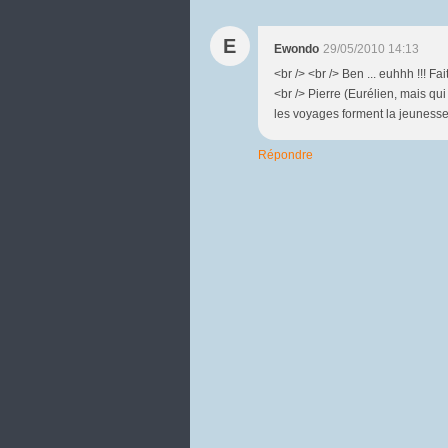
E
Ewondo
29/05/2010 14:13
<br /> <br /> Ben ... euhhh !!! Fai
<br /> Pierre (Eurélien, mais qui
les voyages forment la jeunesse !
Répondre