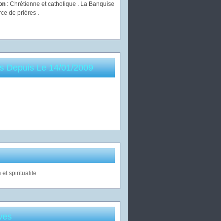
ion
: Chrétienne et catholique . La Banquise
rce de prières .
es Depuis Le 14/01/2009
ves