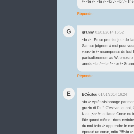
/> <br /> <br /> <br /> <br /> T
Répondre
G
granny
01/01/2014 16:52
<br /> En ce premier jour de l'
Sam se joignent à moi pour vou
vous<br /> récompense de tout le
particulièrement au Webmestre e
année.<br /> <br /> <br /> Granny
Répondre
E
ECécilou
01/01/2014 16:24
<br /> Après visionnage par mon ch
grazia di Diu". C'est vrai quaoi,
Niolu,<br /> la Haute Corse ou la
fôte quand même : dans certains t
du mal à<br /> apprendre le cors
épousé un corse, môa ?!!!<br />