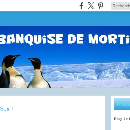
Prése
ous !
Blog
: Le