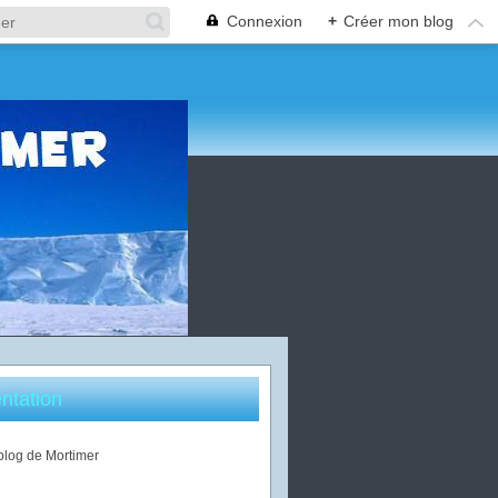
Connexion
+
Créer mon blog
ntation
 blog de Mortimer