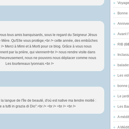
Voyage
Bonne n
Anniver
Avant l
vous tous amis banquisards, sous le regard du Seigneur Jésus
e Mère. Qu'Elle vous protège,<br /> cette année, des embûches
RIB
(68
br /> Merci à Mimi et à Morti pour ce blog. Grâce à vous nous
ent par la prière, qui viennent<br /> nous rendre visite dans
Inclass
alheureusement, nous ne pouvons nous déplacer comme nous
/> Les tourtereaux lyonnais.<br />
balade
Les vid
bonne 
Le jard
ai la langue de l'île de beauté, d'où est native ma tendre moitié :
 a tutti in grazia di Dio".<br /> <br /> <br /> <br />
Les Ban
A médit
A Médit