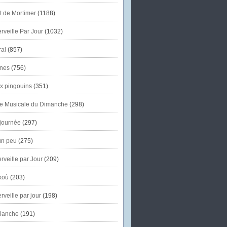
et de Mortimer
(1188)
veille Par Jour
(1032)
al
(857)
nes
(756)
x pingouins
(351)
e Musicale du Dimanche
(298)
journée
(297)
un peu
(275)
veille par Jour
(209)
koù
(203)
veille par jour
(198)
lanche
(191)