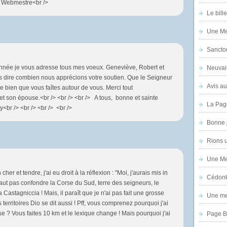
he Webmestre<br />
Le bill
Une Mer
Sanctor
année je vous adresse tous mes voeux. Geneviève, Robert et
Neuvai
s dire combien nous apprécions votre soutien. Que le Seigneur
Avis au
 bien que vous faîtes autour de vous. Merci tout
t son épouse.<br /> <br /> <br /> A tous, bonne et sainte
La Pag
<br /> <br /> <br /> <br />
Bonne 
Rions 
Une Mer
er et tendre, j'ai eu droit à la réflexion : "Moi, j'aurais mis in
Cédon
 faut pas confondre la Corse du Sud, terre des seigneurs, le
 Castagniccia ! Mais, il paraît que je n'ai pas fait une grosse
Une mer
erritoires Dio se dit aussi ! Pff, vous comprenez pourquoi j'ai
e ? Vous faites 10 km et le lexique change ! Mais pourquoi j'ai
Page B