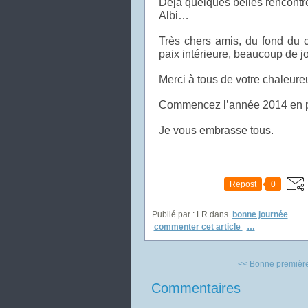
Déjà quelques belles rencontres
Albi…
Très chers amis, du fond du 
paix intérieure, beaucoup de j
Merci à tous de votre chaleure
Commencez l’année 2014 en pa
Je vous embrasse tous.
Repost
0
Publié par : LR
dans
bonne journée
commenter cet article
…
<< Bonne première n
Commentaires