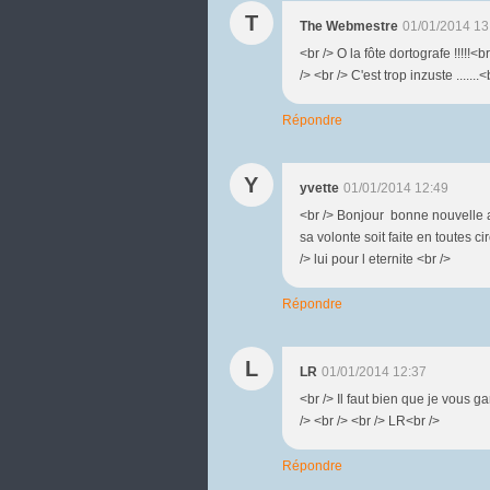
T
The Webmestre
01/01/2014 13
<br /> O la fôte dortografe !!!!!<
/> <br /> C'est trop inzuste .....
Répondre
Y
yvette
01/01/2014 12:49
<br /> Bonjour bonne nouvelle 
sa volonte soit faite en toutes 
/> lui pour l eternite <br />
Répondre
L
LR
01/01/2014 12:37
<br /> Il faut bien que je vous g
/> <br /> <br /> LR<br />
Répondre