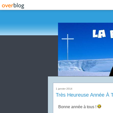
1 janvier 2014
Très Heureuse Année À T
Bonne année à tous !