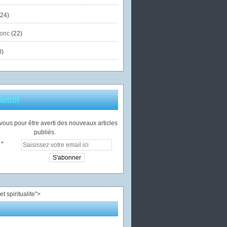
24)
onc
(22)
0)
etter
ous pour être averti des nouveaux articles
publiés.
">