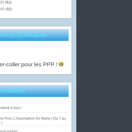
025
(91)
025
(91)
uin De La Banquise
er-coller pour les PPP !
les Récents
dredi à tous !
ne Pour L'Assomption De Marie ( Du 7 au
 )
uit polaire ...