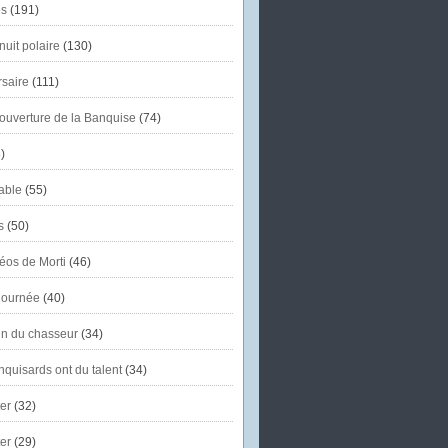
s
(191)
uit polaire
(130)
saire
(111)
'ouverture de la Banquise
(74)
)
able
(55)
s
(50)
éos de Morti
(46)
journée
(40)
in du chasseur
(34)
quisards ont du talent
(34)
er
(32)
er
(29)