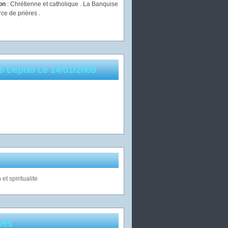
ion
: Chrétienne et catholique . La Banquise
rce de prières .
es Depuis Le 14/01/2009
ves