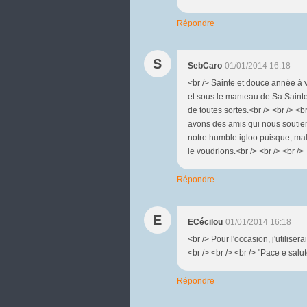
Répondre
S
SebCaro
01/01/2014 16:18
<br /> Sainte et douce année à 
et sous le manteau de Sa Saint
de toutes sortes.<br /> <br /> <
avons des amis qui nous soutienn
notre humble igloo puisque, m
le voudrions.<br /> <br /> <br 
Répondre
E
ECécilou
01/01/2014 16:18
<br /> Pour l'occasion, j'utiliser
<br /> <br /> <br /> "Pace e salute
Répondre