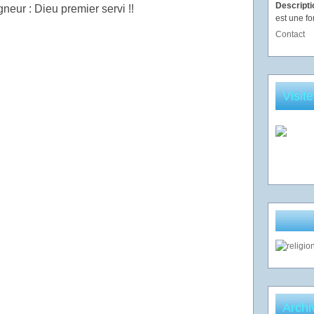
Descript
ur : Dieu premier servi !!
est une fo
Contact
Visit
Archi