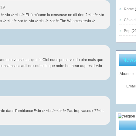
:19
Rome
(
br /> <br /> <br /> Et là mâame la censeuse ne dit rien ? <br /> <br
Cékoid
..<br /> <br /> <br /> <br /> <br /> <br /> The Webmestre<br />
Bnp
(2
Newsl
annee a vous tous que le Ciel nuos preserve du pire mais que
circonstanses car il ne souhaite que notre bonheur aupres de<br
Abonnez-v
Email
arde dans l'ambiance !!<br /> <br /> <br /> Pas trop vaseux ??<br