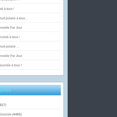
di à tous !
uit polaire à tous ...
veille Par Jour
credi à tous !
uit polaire ...
veille Par Jour
ournée à tous !
ories
927)
Journée
(4465)