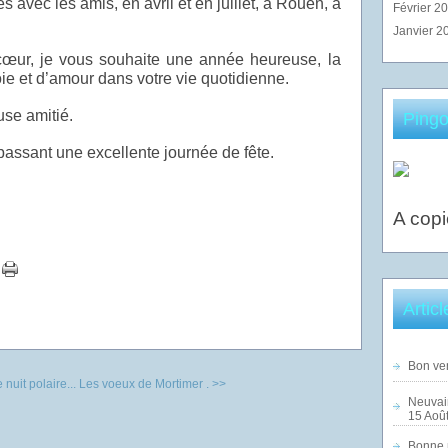
 avec les amis, en avril et en juillet, à Rouen, à
Février 2
Janvier 2
cœur, je vous souhaite une année heureuse, la
oie et d’amour dans votre vie quotidienne.
use amitié.
Pingo
ssant une excellente journée de fête.
A copi
Artic
Bon ven
uit polaire...
Les voeux de Mortimer . >>
Neuvai
15 Août
Bonne n