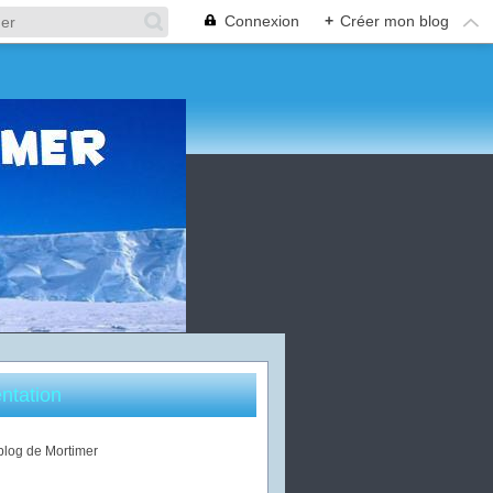
Connexion
+
Créer mon blog
ntation
 blog de Mortimer