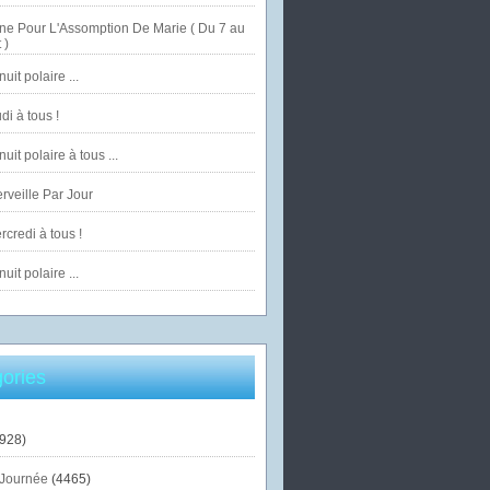
ne Pour L'Assomption De Marie ( Du 7 au
 )
uit polaire ...
di à tous !
uit polaire à tous ...
veille Par Jour
credi à tous !
uit polaire ...
ories
928)
Journée
(4465)