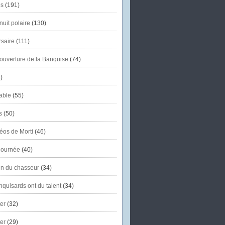
s
(191)
uit polaire
(130)
saire
(111)
'ouverture de la Banquise
(74)
)
able
(55)
s
(50)
éos de Morti
(46)
journée
(40)
in du chasseur
(34)
quisards ont du talent
(34)
er
(32)
er
(29)