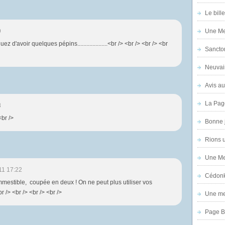
Le bill
9
Une Mer
z d'avoir quelques pépins....................<br /> <br /> <br /> <br
Sanctor
Neuvai
Avis au
La Pag
8
<br />
Bonne 
Rions 
Une Mer
11 17:22
Cédon
ommestible, coupée en deux ! On ne peut plus utiliser vos
 /> <br /> <br /> <br />
Une mer
Page B