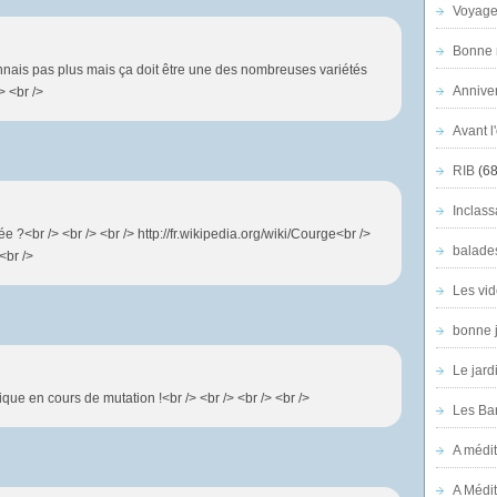
Voyage
Bonne n
connais pas plus mais ça doit être une des nombreuses variétés
Anniver
> <br />
Avant l
RIB
(68
Inclass
 ?<br /> <br /> <br /> http://fr.wikipedia.org/wiki/Courge<br />
balade
<br />
Les vid
bonne 
Le jard
que en cours de mutation !<br /> <br /> <br /> <br />
Les Ban
A médit
A Médit