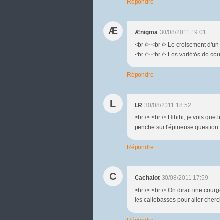
Répondre
Æ
Ænigma
30/08/2011 19:01
<br /> <br /> Le croisement d'un
<br /> <br /> Les variétés de cou
Répondre
L
LR
30/08/2011 18:52
<br /> <br /> Hihihi, je vois que
penche sur l'épineuse question !<
Répondre
C
Cachalot
30/08/2011 17:59
<br /> <br /> On dirait une courg
les callebasses pour aller cherch
Répondre