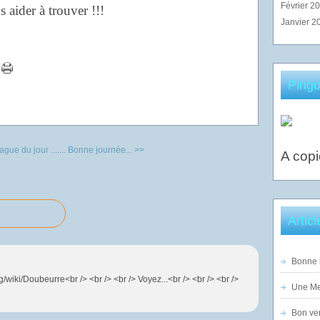
Février 2
s aider à trouver !!!
Janvier 2
Pingo
gue du jour .......
Bonne journée... >>
A copi
Artic
Bonne n
org/wiki/Doubeurre<br /> <br /> <br /> Voyez...<br /> <br /> <br />
Une Mer
Bon ven