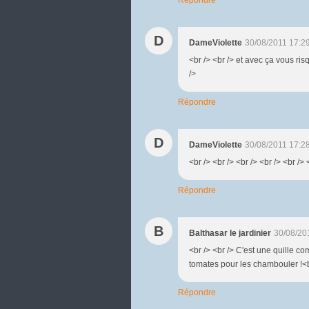
D
DameViolette
30/08/2011 17:2
<br /> <br /> et avec ça vous risque
/>
Répondre
D
DameViolette
30/08/2011 17:2
<br /> <br /> <br /> <br /> <br /> 
Répondre
B
Balthasar le jardinier
30/08/20
<br /> <br /> C'est une quille c
tomates pour les chambouler !<br
Répondre