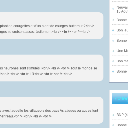
Neuvai
15 Août
Bonne n
 plant de courgettes et d'un plant de courges-butternut ?<br />
Bon jeu
rges se croisent assez facilement.<br /> <br /> <br /> <br />
Bonne n
Une Mer
Bon mer
 les neurones sont stimulés !<br /> <br /> <br /> Tout le monde se
Bonne n
br /> <br /> <br /> LR<br /> <br /> <br /> <br />
Catég
e avec laquelle les villageois des pays Asiatiques ou autres font
BNP
(4
er l'eau.<br /> <br /> <br /> <br />
Bonne 