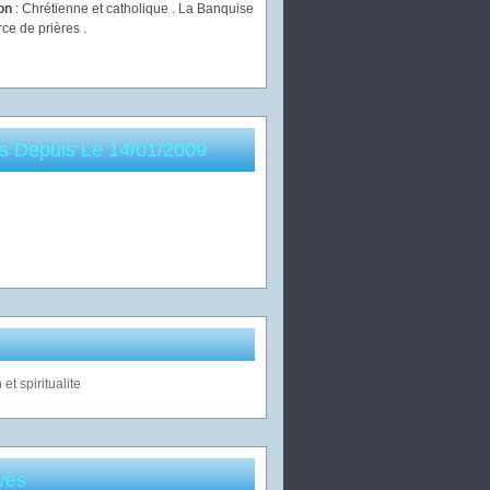
ion
: Chrétienne et catholique . La Banquise
rce de prières .
es Depuis Le 14/01/2009
ves