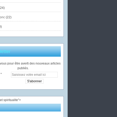
24)
onc
(22)
0)
etter
ous pour être averti des nouveaux articles
publiés.
">