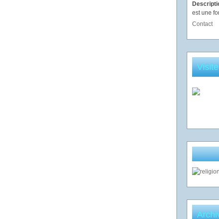
Descript
est une fo
Contact
Visit
Archi