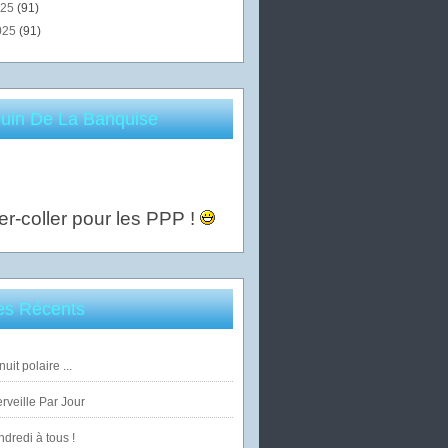
025
(91)
025
(91)
uin De La Banquise
er-coller pour les PPP !
les Récents
uit polaire ...
veille Par Jour
dredi à tous !