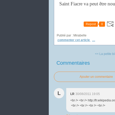
Saint Fiacre va peut être nou
Repost
0
Publié par : Mirabelle
commenter cet article
…
<< La petite bla
Commentaires
Ajouter un commentaire
L
LR
30/08/2011 19:05
<br /> <br /> http://fr.wikipedia.
<br /> <br /> <br /> <br />