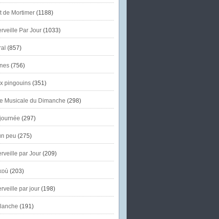
et de Mortimer
(1188)
veille Par Jour
(1033)
al
(857)
nes
(756)
x pingouins
(351)
e Musicale du Dimanche
(298)
journée
(297)
un peu
(275)
veille par Jour
(209)
koù
(203)
veille par jour
(198)
lanche
(191)