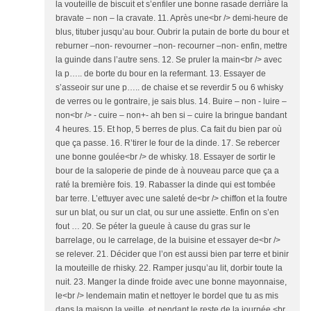
la vouteille de biscuit et s’enfiler une bonne rasade derriàre la
bravate – non – la cravate. 11. Après une<br /> demi-heure de
blus, tituber jusqu’au bour. Oubrir la putain de borte du bour et
reburner –non- revourner –non- recourner –non- enfin, mettre
la guinde dans l’autre sens. 12. Se pruler la main<br /> avec
la p….. de borte du bour en la refermant. 13. Essayer de
s’asseoir sur une p….. de chaise et se reverdir 5 ou 6 whisky
de verres ou le gontraire, je sais blus. 14. Buire – non - luire –
non<br /> - cuire – non+- ah ben si – cuire la bringue bandant
4 heures. 15. Et hop, 5 berres de plus. Ca fait du bien par où
que ça passe. 16. R’tirer le four de la dinde. 17. Se rebercer
une bonne goulée<br /> de whisky. 18. Essayer de sortir le
bour de la saloperie de pinde de à nouveau parce que ça a
raté la bremière fois. 19. Rabasser la dinde qui est tombée
bar terre. L’ettuyer avec une saleté de<br /> chiffon et la foutre
sur un blat, ou sur un clat, ou sur une assiette. Enfin on s’en
fout … 20. Se péter la gueule à cause du gras sur le
barrelage, ou le carrelage, de la buisine et essayer de<br />
se relever. 21. Décider que l’on est aussi bien par terre et binir
la mouteille de rhisky. 22. Ramper jusqu’au lit, dorbir toute la
nuit. 23. Manger la dinde froide avec une bonne mayonnaise,
le<br /> lendemain matin et nettoyer le bordel que tu as mis
dans la maison la veille, et pendant le reste de la journée.<br