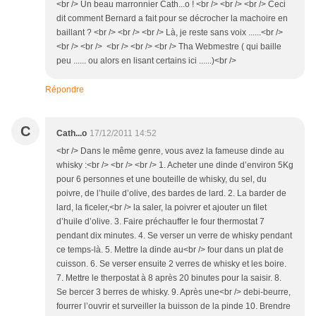
<br /> Un beau marronnier Cath...o ! <br /> <br /> <br /> Ceci
dit comment Bernard a fait pour se décrocher la machoire en
baillant ? <br /> <br /> <br /> Là, je reste sans voix ......<br />
<br /> <br /> <br /> <br /> <br /> Tha Webmestre ( qui baille
peu ...... ou alors en lisant certains ici ......)<br />
Répondre
C
Cath...o
17/12/2011 14:52
<br /> Dans le même genre, vous avez la fameuse dinde au
whisky :<br /> <br /> <br /> 1. Acheter une dinde d’environ 5Kg
pour 6 personnes et une bouteille de whisky, du sel, du
poivre, de l’huile d’olive, des bardes de lard. 2. La barder de
lard, la ficeler,<br /> la saler, la poivrer et ajouter un filet
d’huile d’olive. 3. Faire préchauffer le four thermostat 7
pendant dix minutes. 4. Se verser un verre de whisky pendant
ce temps-là. 5. Mettre la dinde au<br /> four dans un plat de
cuisson. 6. Se verser ensuite 2 verres de whisky et les boire.
7. Mettre le therpostat à 8 après 20 binutes pour la saisir. 8.
Se bercer 3 berres de whisky. 9. Après une<br /> debi-beurre,
fourrer l’ouvrir et surveiller la buisson de la pinde 10. Brendre