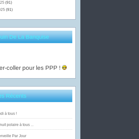
025
(91)
025
(91)
uin De La Banquise
er-coller pour les PPP !
les Récents
di à tous !
uit polaire à tous ...
veille Par Jour