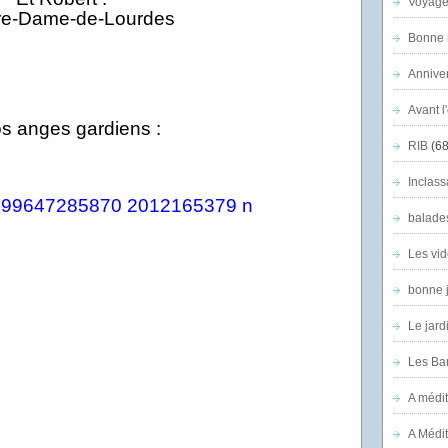
Voyage
Bonne n
Anniver
Avant l
s anges gardiens :
RIB
(68
Inclass
balade
Les vid
bonne 
Le jard
Les Ban
A médit
A Médit