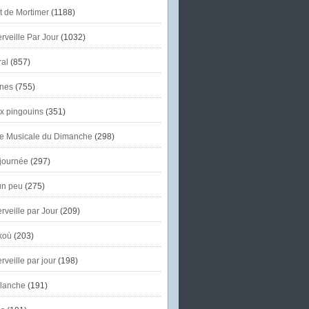
et de Mortimer
(1188)
veille Par Jour
(1032)
al
(857)
nes
(755)
x pingouins
(351)
e Musicale du Dimanche
(298)
journée
(297)
un peu
(275)
veille par Jour
(209)
koù
(203)
veille par jour
(198)
lanche
(191)