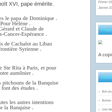
Février 2
oît XVI, pape émérite.
Janvier 2
s le papa de Dominique .
Pour Hélène .
Gérard et Claude de
Pingo
s-Cancer-Espérance .
ils de Cachalot au Liban
frontière Syrienne .
A copi
e Ste Rita à Paris, et pour
otre aumônier .
Artic
s pitchouns de la Banquise
 font des études .
Bon jeu
Bonne n
utes les autres intentions
e la Banquise .
Une Mer