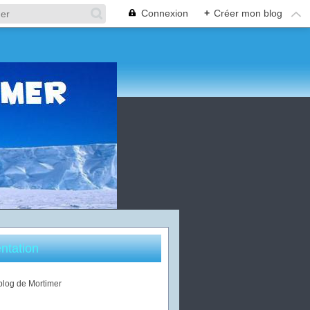
Connexion
+
Créer mon blog
ntation
 blog de Mortimer