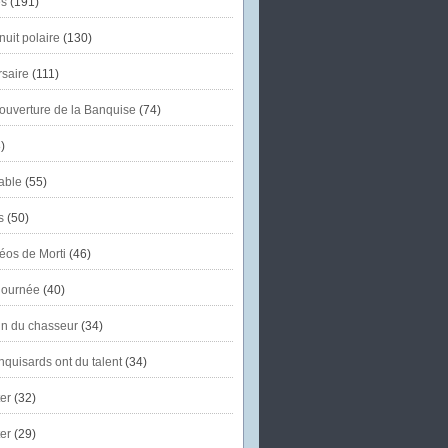
s
(191)
uit polaire
(130)
saire
(111)
'ouverture de la Banquise
(74)
)
able
(55)
s
(50)
éos de Morti
(46)
journée
(40)
in du chasseur
(34)
quisards ont du talent
(34)
er
(32)
er
(29)