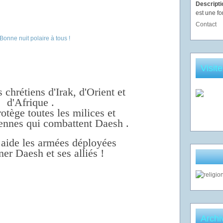
Descript
est une fo
Contact
Visit
 chrétiens d'Irak, d'Orient et
d'Afrique .
tège toutes les milices et
iennes qui combattent Daesh .
 aide les armées déployées
ner Daesh et ses alliés !
Archi