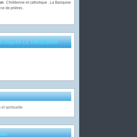
ion
: Chrétienne et catholique . La Banquise
rce de prières .
es Depuis Le 14/01/2009
ves