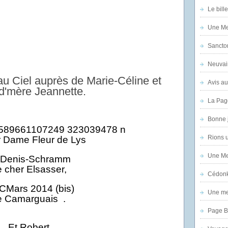
Le bill
Une Mer
Sanctor
Neuvai
 au Ciel auprès de Marie-Céline et
Avis au
d'mère Jeannette.
La Pag
Bonne 
Rions 
 Dame Fleur de Lys
Une Mer
e cher Elsasse
r
,
Cédon
Une mer
e Camarguais .
Page B
Et Robert .