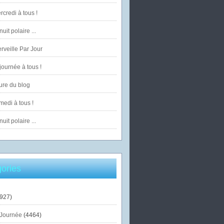
credi à tous !
uit polaire ...
veille Par Jour
ournée à tous !
ure du blog
edi à tous !
uit polaire ...
ories
927)
Journée
(4464)