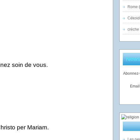
Rome
(
Cékoid
crèche
Newsl
nez soin de vous.
Abonnez-v
Email
Christo per Mariam.
Les oeu