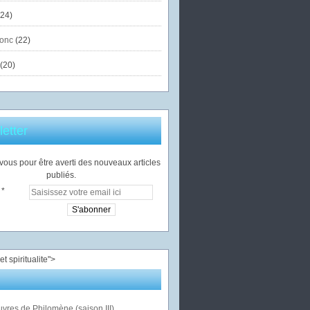
24)
onc
(22)
(20)
etter
ous pour être averti des nouveaux articles
publiés.
">
vres de Philomène (saison III)