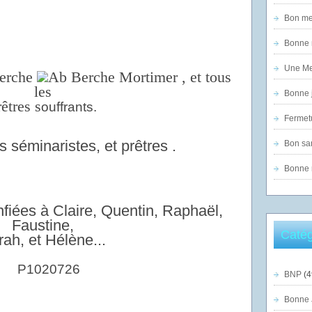
Bon mer
Bonne n
Une Mer
Berche
, et tous
les
Bonne j
rêtres
s
ouffrants.
Fermet
s séminaristes, et prêtres .
Bon sam
Bonne n
fiées à Claire, Quentin, Raphaël,
Faustine,
Catég
ah, et Hélène...
BNP
(4
Bonne 