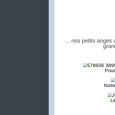
... nos petits anges
gran
Pour
No
tr
L