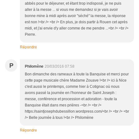
abbés pour le déjeuner, et étant trop indisposé, je ne puis
aller à la messe ... si vous me demandez si je vais avoir
bonne mine à midi après avoir "séché" la messe, la réponse
est non !<br /> <br /> En plus, je dois partir à Rouen cet après
midi, et j'ai envie d'y aller comme de me pendre ...<br /> <br />
Pierre.
Répondre
P
Philomène
20/03/2016 07:58
Bon dimanche des rameaux à toute la Banquise et merci pour
cette page musicale chère Madame Zouave !<br /> ici à Nice
c'est aussi le printemps, comme hier à Cotignac où nous
avons passé la journée en l'honneur de Saint Joseph :
messe, conférence et procession et adoration - toute la
Banquise était dans mes prières -<br /> <br />
https://saintjosephdubessillon.wordpress.com/<br /> <br /> <br
/> Belle journée à tous !<br /> Philomène
Répondre