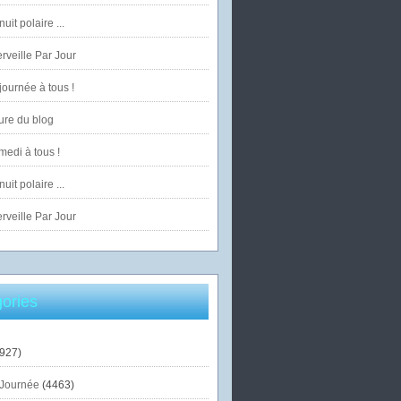
uit polaire ...
veille Par Jour
ournée à tous !
ure du blog
edi à tous !
uit polaire ...
veille Par Jour
ories
927)
Journée
(4463)