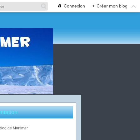
Connexion
+
Créer mon blog
ntation
 blog de Mortimer