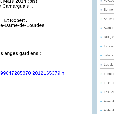
Voyage
e Camarguais .
Bonne n
Anniver
Et Robert .
Avant l
RIB
(68
Inclass
s anges gardiens :
balade
Les vid
bonne 
Le jard
Les Ban
A médit
A Médit