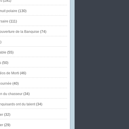
s
(191)
uit polaire
(130)
saire
(111)
'ouverture de la Banquise
(74)
)
able
(55)
s
(50)
éos de Morti
(46)
journée
(40)
in du chasseur
(34)
quisards ont du talent
(34)
er
(32)
er
(29)