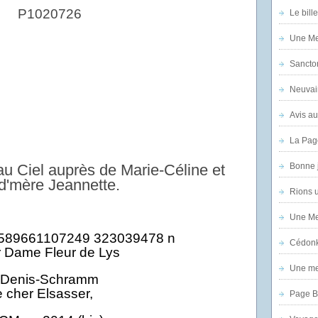
Le bill
Une Mer
Sanctor
Neuvai
Avis au
La Pag
 au Ciel auprès de Marie-Céline et
Bonne 
d'mère Jeannette.
Rions 
Une Mer
Cédon
 Dame Fleur de Lys
Une mer
e cher Elsasse
r
,
Page B