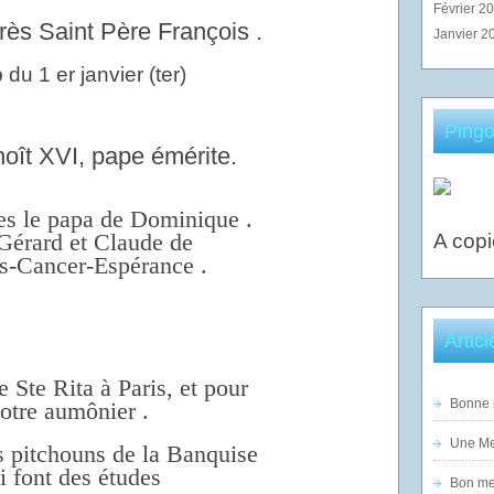
Février 2
rès Saint Père François .
Janvier 2
Pingo
oît XVI, pape émérite.
s le papa de Dominique .
Gérard et Claude de
A copi
s-Cancer-Espérance .
Artic
e Ste Rita à Paris, et pour
Bonne n
otre aumônier .
Une Mer
s pitchouns de la Banquise
i font des études
Bon mer