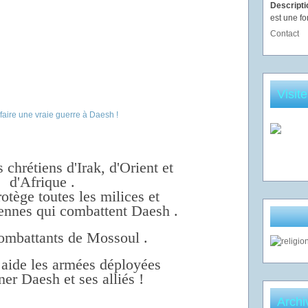
Descript
est une fo
Contact
Visit
 chrétiens d'Irak, d'Orient et
d'Afrique .
tège toutes les milices et
iennes qui combattent Daesh .
combattants de Mossoul .
 aide les armées déployées
ner Daesh et ses alliés !
Archi