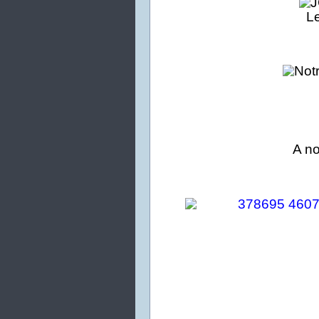
L
A no