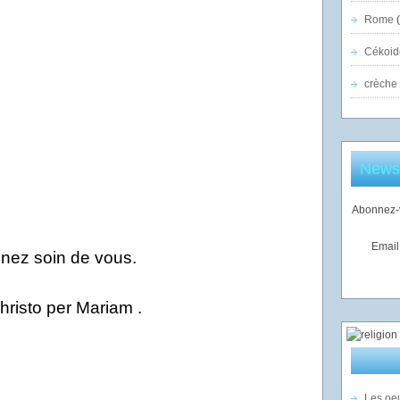
Rome
(
Cékoid
crèche
Newsl
Abonnez-v
Email
nez soin de vous.
hristo per Mariam .
Les oeu