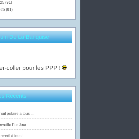
025
(91)
025
(91)
uin De La Banquise
er-coller pour les PPP !
les Récents
uit polaire à tous ...
veille Par Jour
credi à tous !