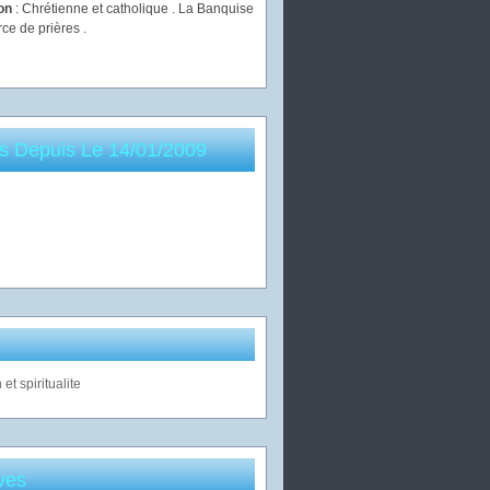
ion
: Chrétienne et catholique . La Banquise
rce de prières .
es Depuis Le 14/01/2009
ves