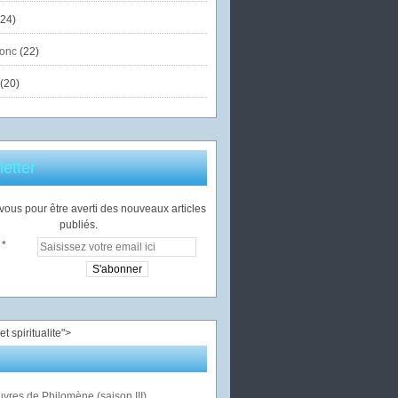
24)
onc
(22)
(20)
etter
ous pour être averti des nouveaux articles
publiés.
">
vres de Philomène (saison III)