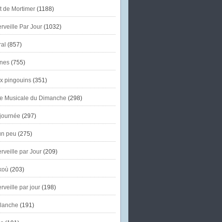
et de Mortimer
(1188)
veille Par Jour
(1032)
al
(857)
nes
(755)
x pingouins
(351)
e Musicale du Dimanche
(298)
journée
(297)
un peu
(275)
veille par Jour
(209)
koù
(203)
veille par jour
(198)
lanche
(191)