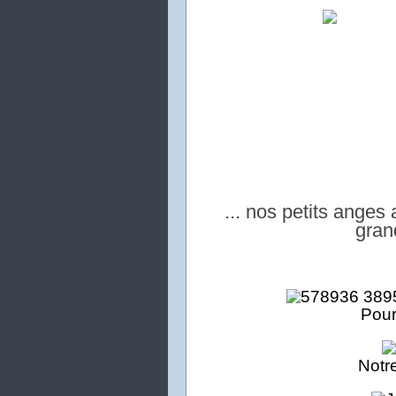
... nos petits anges
gran
Pour
No
tr