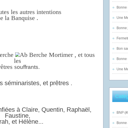
Bonne n
utes les autres intentions
e la Banquise .
Une Mer
Bonne j
Fermet
Bon sam
Berche
, et tous
Bonne n
les
rêtres
s
ouffrants.
Une Mer
s séminaristes, et prêtres .
Catég
fiées à Claire, Quentin, Raphaël,
BNP
(4
Faustine,
ah, et Hélène...
Bonne 