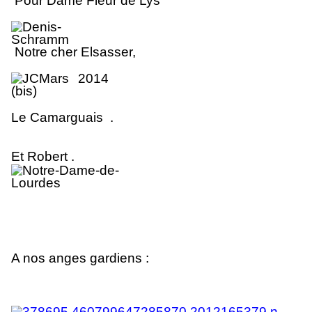
Pour Dame Fleur de Lys
No
tr
e cher Elsasse
r
,
Le Camarguais .
Et Robert .
A nos anges gardiens :