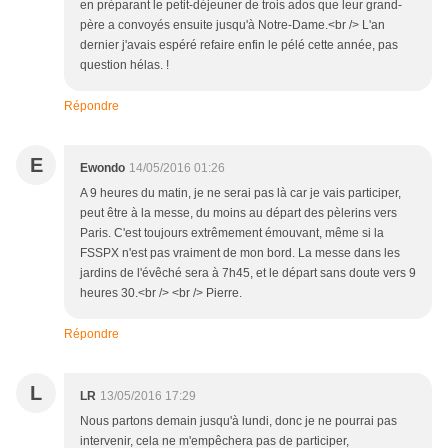
en préparant le petit-déjeuner de trois ados que leur grand-
père a convoyés ensuite jusqu'à Notre-Dame.<br /> L'an
dernier j'avais espéré refaire enfin le pélé cette année, pas
question hélas. !
Répondre
E
Ewondo
14/05/2016 01:26
A 9 heures du matin, je ne serai pas là car je vais participer,
peut être à la messe, du moins au départ des pèlerins vers
Paris. C'est toujours extrêmement émouvant, même si la
FSSPX n'est pas vraiment de mon bord. La messe dans les
jardins de l'évêché sera à 7h45, et le départ sans doute vers 9
heures 30.<br /> <br /> Pierre.
Répondre
L
LR
13/05/2016 17:29
Nous partons demain jusqu'à lundi, donc je ne pourrai pas
intervenir, cela ne m'empêchera pas de participer,