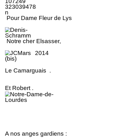
Pour Dame Fleur de Lys
No
tr
e cher Elsasse
r
,
Le Camarguais .
Et Robert .
A nos anges gardiens :