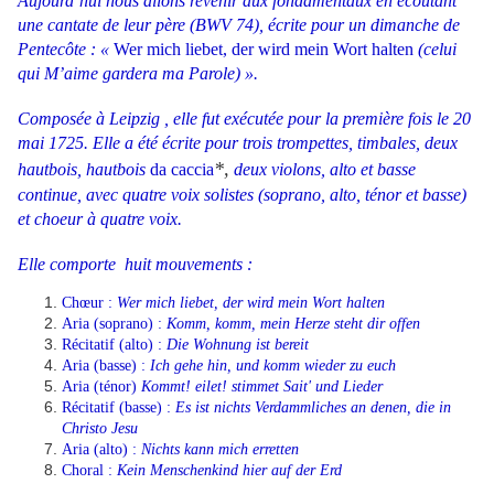
Aujourd’hui nous allons revenir aux fondamentaux en écoutant
une cantate
de leur père
(BWV 74), écrite pour un dimanche de
Pentecôte : «
Wer mich liebet, der wird mein Wort halten
(celui
qui M’aime gardera ma Parole) ».
Composée à Leipzig , elle fut exécutée pour la première fois le 20
mai 1725. Elle a été écrite pour trois trompettes, timbales, deux
*,
hautbois, hautbois
da caccia
deux violons, alto et basse
continue, avec quatre voix solistes (soprano, alto, ténor et basse)
et choeur à quatre voix.
Elle comporte huit mouvements :
Chœur :
Wer mich liebet, der wird mein Wort halten
Aria (soprano) :
Komm, komm, mein Herze steht dir offen
Récitatif (alto) :
Die Wohnung ist bereit
Aria (basse) :
Ich gehe hin, und komm wieder zu euch
Aria (ténor)
Kommt! eilet! stimmet Sait' und Lieder
Récitatif (basse) :
Es ist nichts Verdammliches an denen, die in
Christo Jesu
Aria (alto) :
Nichts kann mich erretten
Choral :
Kein Menschenkind hier auf der Erd