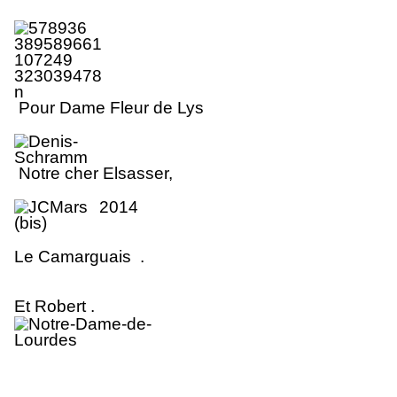
Pour Dame Fleur de Lys
No
tr
e cher Elsasse
r
,
Le Camarguais .
Et Robert .