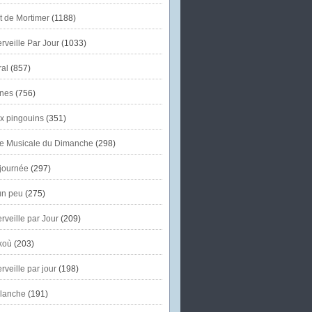
et de Mortimer
(1188)
veille Par Jour
(1033)
al
(857)
nes
(756)
x pingouins
(351)
e Musicale du Dimanche
(298)
journée
(297)
un peu
(275)
veille par Jour
(209)
koù
(203)
veille par jour
(198)
lanche
(191)