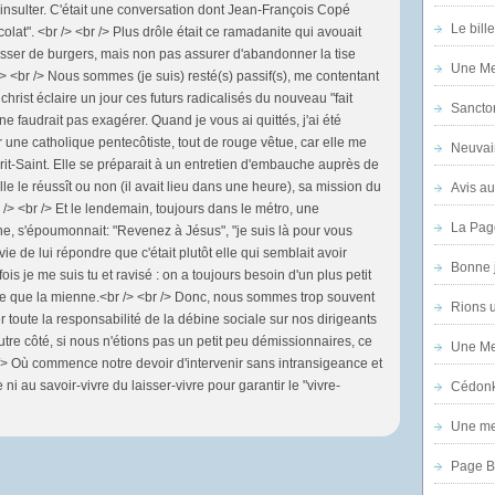
l'insulter. C'était une conversation dont Jean-François Copé
Le bill
ocolat". <br /> <br /> Plus drôle était ce ramadanite qui avouait
asser de burgers, mais non pas assurer d'abandonner la tise
Une Mer
> <br /> Nous sommes (je suis) resté(s) passif(s), me contentant
hrist éclaire un jour ces futurs radicalisés du nouveau "fait
Sanctor
 ne faudrait pas exagérer. Quand je vous ai quittés, j'ai été
une catholique pentecôtiste, tout de rouge vêtue, car elle me
Neuvai
sprit-Saint. Elle se préparait à un entretien d'embauche auprès de
e le réussît ou non (il avait lieu dans une heure), sa mission du
Avis au
/> <br /> Et le lendemain, toujours dans le métro, une
La Pag
ne, s'époumonnait: "Revenez à Jésus", "je suis là pour vous
vie de lui répondre que c'était plutôt elle qui semblait avoir
Bonne 
is je me suis tu et ravisé : on a toujours besoin d'un plus petit
iante que la mienne.<br /> <br /> Donc, nous sommes trop souvent
Rions 
 toute la responsabilité de la débine sociale sur nos dirigeants
utre côté, si nous n'étions pas un petit peu démissionnaires, ce
Une Mer
br /> Où commence notre devoir d'intervenir sans intransigeance et
i au savoir-vivre du laisser-vivre pour garantir le "vivre-
Cédon
Une mer
Page B