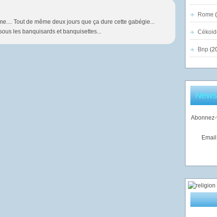
Rome
(
calme.... Tout de même deux jours que ça dure cette gabégie...
bisous les banquisards et banquisettes...
Cékoid
Bnp
(2
Newsl
Abonnez-v
Email