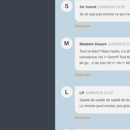
S
Sic transit
11/06/2016 23:52
Je ne sais pas encore ce qui s'es
Répondre
M
Madame Zouave
11/06/2016 2
Tout va bien? Mais l'autre, il a d
convaincre.<br /> Grrrrr!!! Tout
de gu....e du soir.<br /> <br /
Répondre
L
LR
11/06/2016 20:10
Saleté de saleté de saleté de fo
Le monde peut crouler, pas grave
Répondre