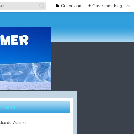
Connexion
+
Créer mon blog
ntation
 blog de Mortimer