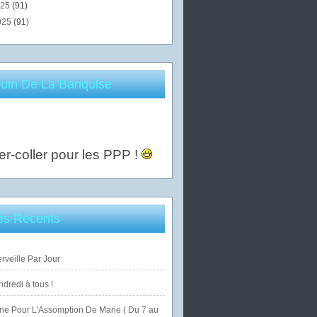
025
(91)
025
(91)
uin De La Banquise
er-coller pour les PPP !
les Récents
veille Par Jour
dredi à tous !
ne Pour L'Assomption De Marie ( Du 7 au