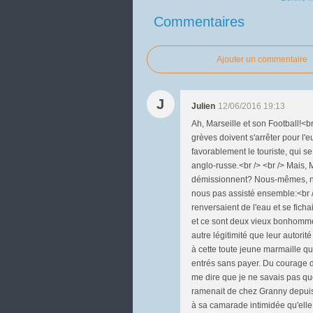
Commentaires
Ajouter un commentaire
J
Julien
12/06/2016 19:13
Ah, Marseille et son Football!<b
grèves doivent s'arrêter pour l'
favorablement le touriste, qui 
anglo-russe.<br /> <br /> Mais,
démissionnent? Nous-mêmes, ne
nous pas assisté ensemble:<br /
renversaient de l'eau et se fic
et ce sont deux vieux bonhommes
autre légitimité que leur autori
à cette toute jeune marmaille qu
entrés sans payer. Du courage d
me dire que je ne savais pas quoi
ramenait de chez Granny depuis I
à sa camarade intimidée qu'elle l