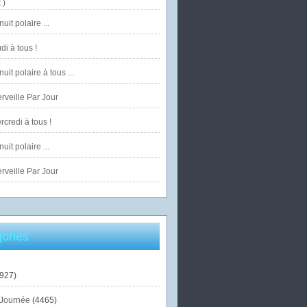
 )
uit polaire ...
di à tous !
uit polaire à tous ...
veille Par Jour
credi à tous !
uit polaire ...
veille Par Jour
ories
927)
Journée
(4465)