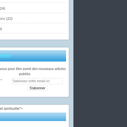
24)
onc
(22)
0)
etter
ous pour être averti des nouveaux articles
publiés.
">