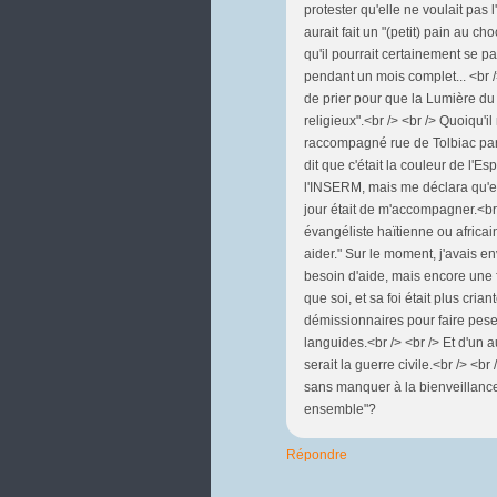
protester qu'elle ne voulait pas 
aurait fait un "(petit) pain au ch
qu'il pourrait certainement se p
pendant un mois complet... <br /
de prier pour que la Lumière du c
religieux".<br /> <br /> Quoiqu'il
raccompagné rue de Tolbiac par 
dit que c'était la couleur de l'E
l'INSERM, mais me déclara qu'ell
jour était de m'accompagner.<br 
évangéliste haïtienne ou africai
aider." Sur le moment, j'avais en
besoin d'aide, mais encore une fo
que soi, et sa foi était plus cr
démissionnaires pour faire peser
languides.<br /> <br /> Et d'un a
serait la guerre civile.<br /> <
sans manquer à la bienveillance n
ensemble"?
Répondre