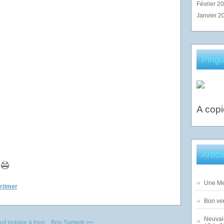
Février 2
Janvier 2
Pingo
A copi
Artic
Une Mer
ortimer
Bon ven
Neuvai
t polaire à tous...
Bon Samedi >>