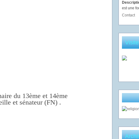
Descript
est une fo
Contact
Visit
maire du 13ème et 14ème
lle et sénateur (FN) .
Archi