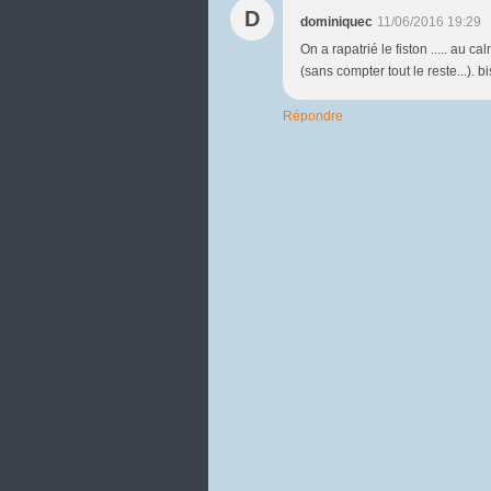
D
dominiquec
11/06/2016 19:29
On a rapatrié le fiston ..... au 
(sans compter tout le reste...). 
Répondre