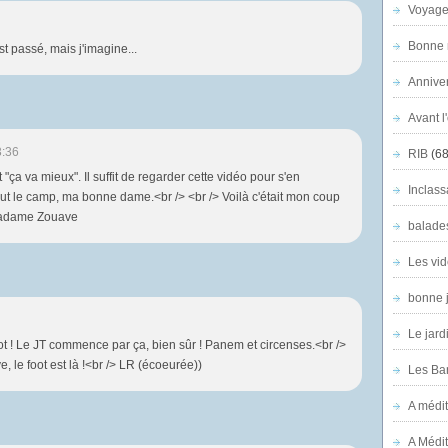
Voyage
Bonne n
t passé, mais j'imagine...
Anniver
Avant l
3:36
RIB
(68
it "ça va mieux". Il suffit de regarder cette vidéo pour s'en
Inclass
 fout le camp, ma bonne dame.<br /> <br /> Voilà c'était mon coup
> Madame Zouave
balade
Les vid
bonne 
Le jard
ot ! Le JT commence par ça, bien sûr ! Panem et circenses.<br />
, le foot est là !<br /> LR (écoeurée))
Les Ban
A médit
A Médit