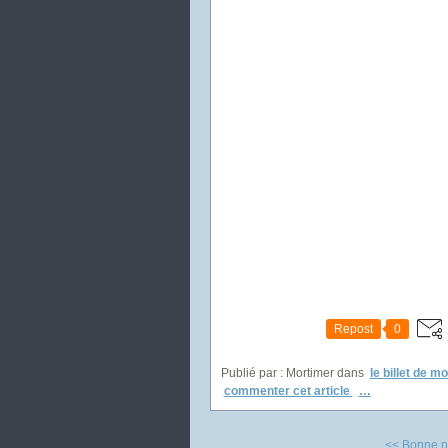
Repost
0
Publié par : Mortimer
dans
le billet de m
commenter cet article
…
<< Bonne nui