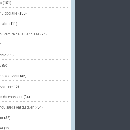
s
(191)
uit polaire
(130)
saire
(111)
'ouverture de la Banquise
(74)
)
able
(55)
s
(50)
éos de Morti
(46)
journée
(40)
in du chasseur
(34)
quisards ont du talent
(34)
er
(32)
er
(29)