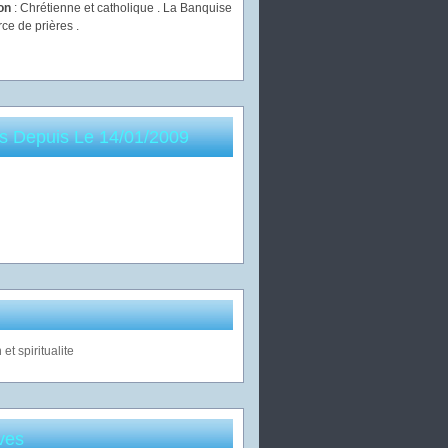
ion
: Chrétienne et catholique . La Banquise
rce de prières .
es Depuis Le 14/01/2009
ves