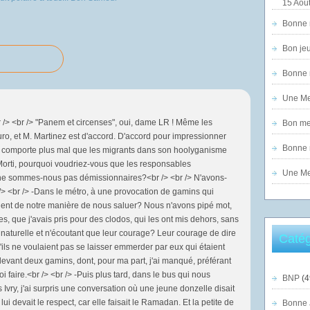
15 Août
Bonne n
Bon jeu
Bonne n
Une Mer
r /> <br /> "Panem et circenses", oui, dame LR ! Même les
Bon mer
euro, et M. Martinez est d'accord. D'accord pour impressionner
Bonne n
se comporte plus mal que les migrants dans son hoolyganisme
 Morti, pourquoi voudriez-vous que les responsables
Une Mer
 sommes-nous pas démissionnaires?<br /> <br /> N'avons-
> <br /> -Dans le métro, à une provocation de gamins qui
haient de notre manière de nous saluer? Nous n'avons pipé mot,
, que j'avais pris pour des clodos, qui les ont mis dehors, sans
té naturelle et n'écoutant que leur courage? Leur courage de dire
Catég
'ils ne voulaient pas se laisser emmerder par eux qui étaient
evant deux gamins, dont, pour ma part, j'ai manqué, préférant
 faire.<br /> <br /> -Puis plus tard, dans le bus qui nous
BNP
(4
vry, j'ai surpris une conversation où une jeune donzelle disait
ui devait le respect, car elle faisait le Ramadan. Et la petite de
Bonne 