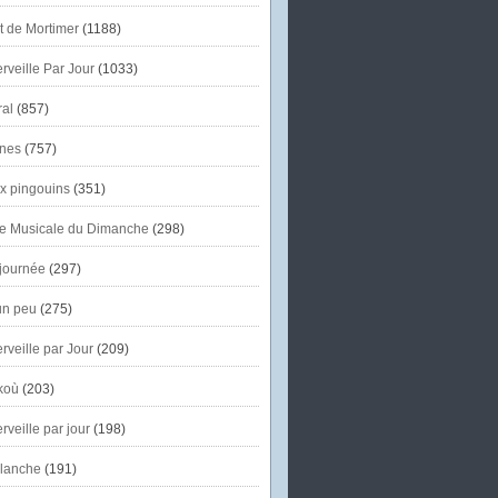
et de Mortimer
(1188)
veille Par Jour
(1033)
al
(857)
nes
(757)
x pingouins
(351)
e Musicale du Dimanche
(298)
journée
(297)
un peu
(275)
veille par Jour
(209)
koù
(203)
veille par jour
(198)
lanche
(191)