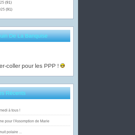
025
(91)
025
(91)
uin De La Banquise
er-coller pour les PPP !
les Récents
edi à tous !
ne pour l'Assomption de Marie
uit polaire ...