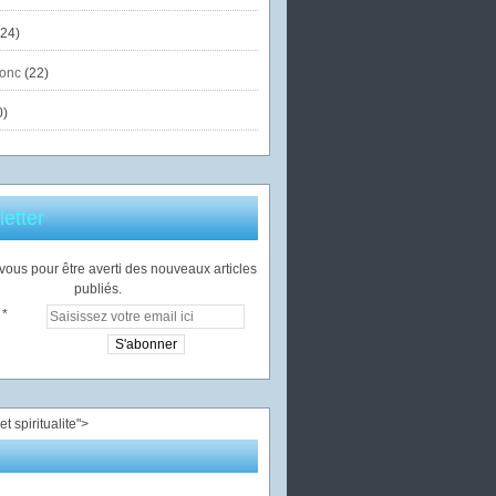
24)
onc
(22)
0)
etter
ous pour être averti des nouveaux articles
publiés.
">