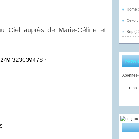
Rome
(
Cékoid
au Ciel auprès de Marie-Céline et
Bnp
(2
Newsl
Abonnez-v
,
Email