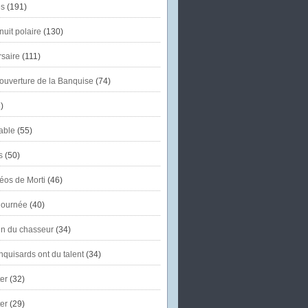
s
(191)
uit polaire
(130)
saire
(111)
'ouverture de la Banquise
(74)
)
able
(55)
s
(50)
éos de Morti
(46)
journée
(40)
in du chasseur
(34)
quisards ont du talent
(34)
er
(32)
er
(29)