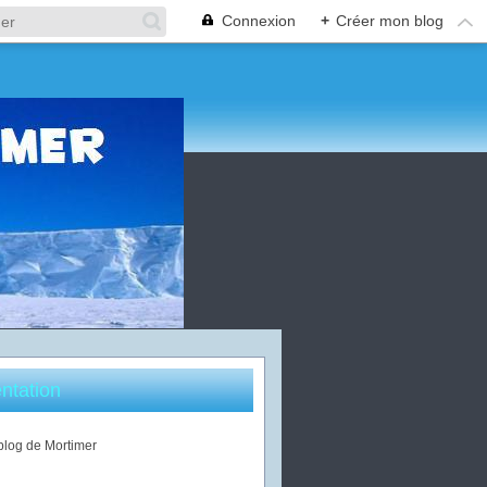
Connexion
+
Créer mon blog
ntation
 blog de Mortimer