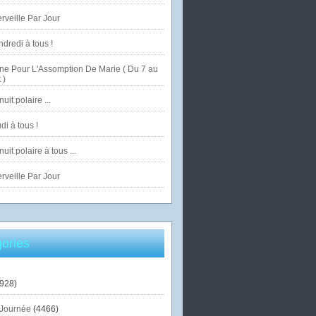
veille Par Jour
dredi à tous !
ne Pour L'Assomption De Marie ( Du 7 au
 )
uit polaire ...
di à tous !
uit polaire à tous ...
veille Par Jour
ories
928)
Journée
(4466)