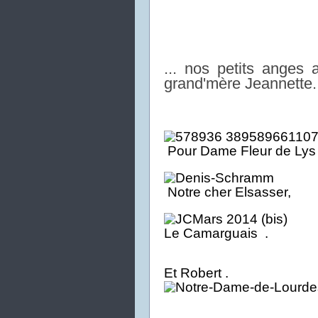
... nos petits anges 
grand'mère Jeannette.
Pour Dame Fleur de Lys
No
tr
e cher Elsasse
r
Le Camarguais .
Et Robert .