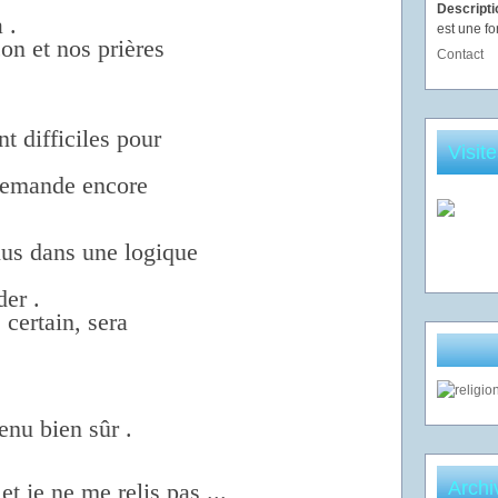
Descript
 .
est une fo
on et nos prières
Contact
t difficiles pour
Visit
 demande encore
lus dans une logique
der .
 certain, sera
enu bien sûr .
Archi
 et je ne me relis pas ...