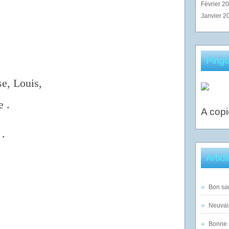
Février 2
Janvier 2
Pingo
e, Louis,
 .
A copi
 .
Artic
Bon sam
Neuvai
Bonne n