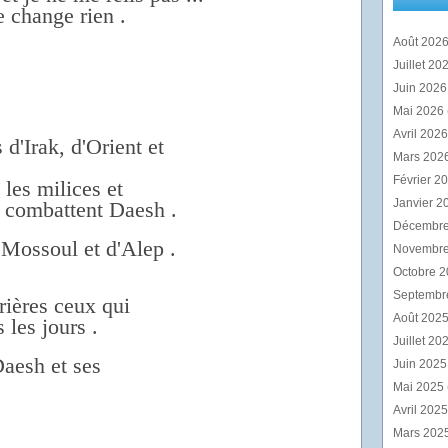
ne change rien .
Août 202
Juillet 20
Juin 202
Mai 2026
Avril 202
 d'Irak, d'Orient et
Mars 202
Février 2
les milices et
Janvier 2
i combattent Daesh .
Décembr
 Mossoul et d'Alep .
Novembr
Octobre 
Septembr
rières ceux qui
Août 202
 les jours .
Juillet 20
aesh et ses
Juin 202
Mai 2025
Avril 202
Mars 202