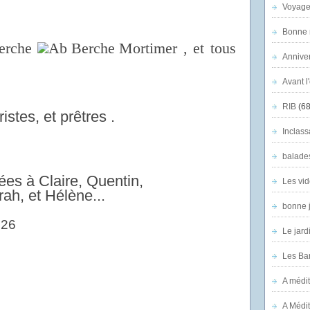
Voyage
Bonne n
Berche
, et tous
Anniver
Avant l
RIB
(68
istes, et prêtres .
Inclass
balade
ées à Claire, Quentin,
Les vid
ah, et Hélène...
bonne 
Le jard
Les Ban
A médit
A Médit