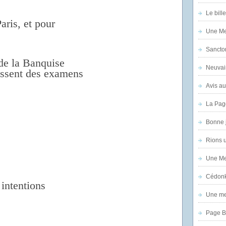
Le bill
aris, et pour
Une Mer
Sanctor
 de la Banquise
Neuvai
passent des examens
Avis au
La Pag
Bonne 
Rions 
Une Mer
Cédon
 intentions
Une mer
Page B