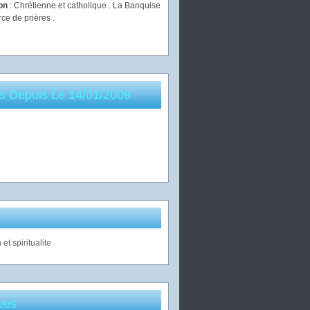
ion
: Chrétienne et catholique . La Banquise
rce de prières .
es Depuis Le 14/01/2009
ves