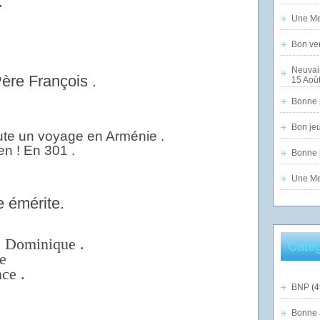
.
Une Mer
Bon ven
Neuvai
Père François .
15 Août
Bonne n
Bon jeu
ute un voyage en Arménie .
en ! En 301 .
Bonne n
Une Mer
 émérite.
e Dominique .
Catég
e
ce .
BNP
(4
Bonne 