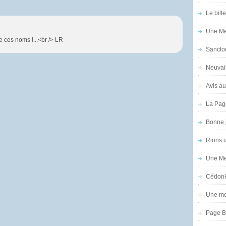
Le bill
Une Mer
e ces noms !...<br /> LR
Sanctor
Neuvai
Avis au
La Pag
Bonne 
Rions 
Une Mer
Cédon
Une mer
Page B