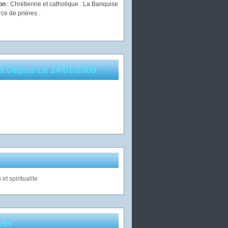
ion
: Chrétienne et catholique . La Banquise
rce de prières .
es Depuis Le 14/01/2009
ves