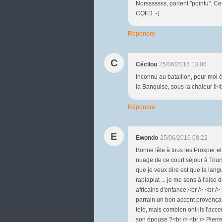
Norsssssss, parlent "pointu". Ce
CQFD :-)
Répondre
C
Cécilou
25/06/2016 13:06
Inconnu au bataillon, pour moi é
la Banquise, sous la chaleur !!<
Répondre
E
Ewondo
25/06/2016 08:22
Bonne fête à tous les Prosper et 
nuage de ce court séjour à Tours 
que je veux dire est que la lang
raplaplat ... je me sens à l'aise
africains d'enfance.<br /> <br /
parrain un bon accent provençal 
télé, mais combien ont-ils l'accen
son épouse ?<br /> <br /> Pierre