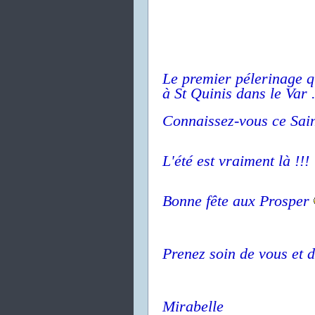
Le premier pélerinage que
à St Quinis
dans le Var 
Connaissez-vous ce Sain
L'été est vraiment là !!!
Bonne fête aux Prosper
Prenez soin de vous et d
Mirabelle