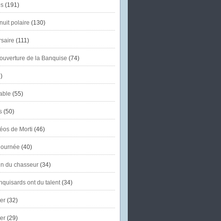
s
(191)
uit polaire
(130)
saire
(111)
'ouverture de la Banquise
(74)
)
able
(55)
s
(50)
éos de Morti
(46)
journée
(40)
in du chasseur
(34)
quisards ont du talent
(34)
er
(32)
er
(29)