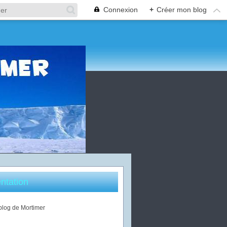
Connexion
+
Créer mon blog
ntation
 blog de Mortimer