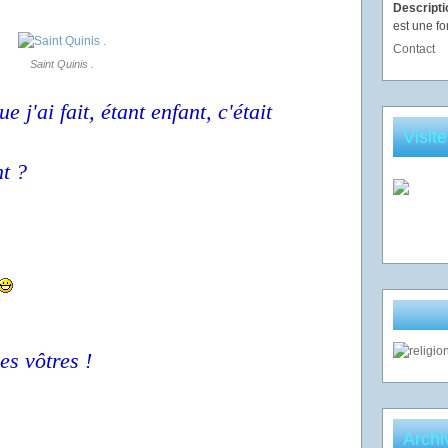
Descript
est une fo
Contact
Saint Quinis .
 j'ai fait, étant enfant, c'était
.
Visit
t ?
es vôtres !
Archi