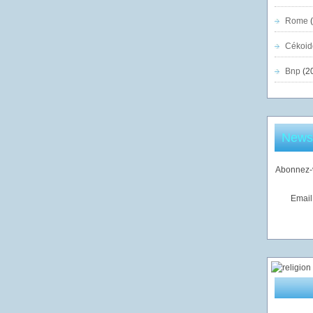
Rome
(
Cékoid
Bnp
(2
Newsl
Abonnez-v
Email