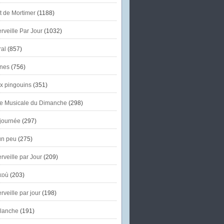
et de Mortimer
(1188)
veille Par Jour
(1032)
al
(857)
nes
(756)
x pingouins
(351)
e Musicale du Dimanche
(298)
journée
(297)
un peu
(275)
veille par Jour
(209)
koù
(203)
veille par jour
(198)
lanche
(191)