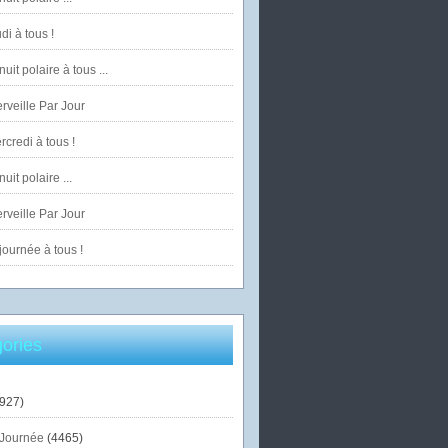
di à tous !
uit polaire à tous ...
veille Par Jour
credi à tous !
uit polaire ...
veille Par Jour
ournée à tous !
ories
927)
Journée
(4465)