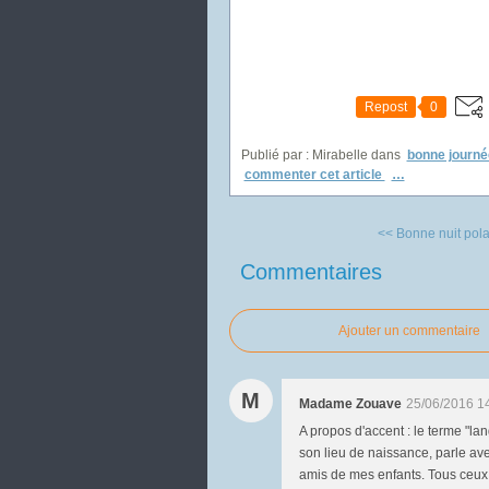
Repost
0
Publié par : Mirabelle
dans
bonne journé
commenter cet article
…
<< Bonne nuit polai
Commentaires
Ajouter un commentaire
M
Madame Zouave
25/06/2016 1
A propos d'accent : le terme "la
son lieu de naissance, parle ave
amis de mes enfants. Tous ceux 