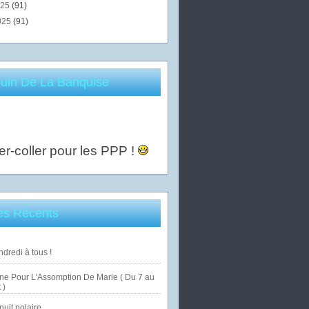
025
(91)
025
(91)
uin De La Banquise
er-coller pour les PPP !
les Récents
dredi à tous !
ne Pour L'Assomption De Marie ( Du 7 au
 )
uit polaire ...