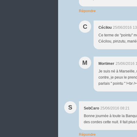
Répondre
C
Cécilou
25/06/2016 13
Ce terme de "pointu" me 
Cécilou, pinzutu, mariée
M
Mortimer
25/06/2016 
Je suis né à Marseille, 
contre, je peux le pren
parlais " pointu " !<br 
S
SebCaro
25/06/2016 08:21
Bonne journée à toute la Banquise
des cordes cette nuit. Il fait plus
Répondre