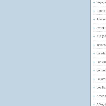
Voyage
Bonne n
Anniver
Avant l
RIB
(68
Inclass
balade
Les vid
bonne 
Le jard
Les Ban
A médit
A Médit