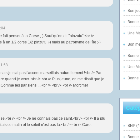
Bon jeu
Bonne n
:04
Une Mer
fait penser à la Corse ;-) Sauf qu'on dit "pinzutu".<br />
 à un 1/2 corse 1/2 pinzutu ;-) mais au patronyme de l'île ;-)
Bon mer
Bonne n
11:58
Une Mer
mais je n'ai pas l'accent marseillais naturellement !<br /> Par
Bonne j
dre quand je veux .<br /> <br /> Plus jeune, on me disait que je
/> Comme les parisiens ....<br /> <br /> <br /> Mortimer
Catég
.<br /> <br /> Je ne connais pas ce saint.<br /> <br /> Il a plu
 frais ce matin et le soleil n'est pas là.<br /> <br /> Caro.
BNP
(4
Bonne 