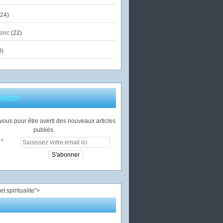
24)
onc
(22)
0)
etter
ous pour être averti des nouveaux articles
publiés.
">