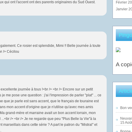
ux qui ont l'accent ont des parents originaires du Sud Ouest.
Février 2
Janvier 2
Pingo
galement. Ce rosier est splendide, Mimi !! Belle journée à toute
br /> Cécilou
A copi
excellente journée à tous !<br /> <br /> Encore sur un petit
Artic
je me pose une question : j'ai l'impression de parler "plat" ... ce
ue que je parle est sans accent, que le français de touraine est
 dans mon accent d'origine que je n'utilise qu'avec mes amis
Bon ven
> Ma grand-mère et marraine avait un bon accent lorrain, mon
Neuvai
...<br /> <br /> Je ne regarde que peu "Plus Belle la Vie"à la
15 Août
t marseillais dans cette série ? A part le patron du "Mistral" et
.
Bonne n