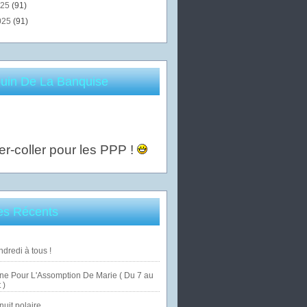
025
(91)
025
(91)
uin De La Banquise
er-coller pour les PPP !
les Récents
dredi à tous !
ne Pour L'Assomption De Marie ( Du 7 au
 )
uit polaire ...