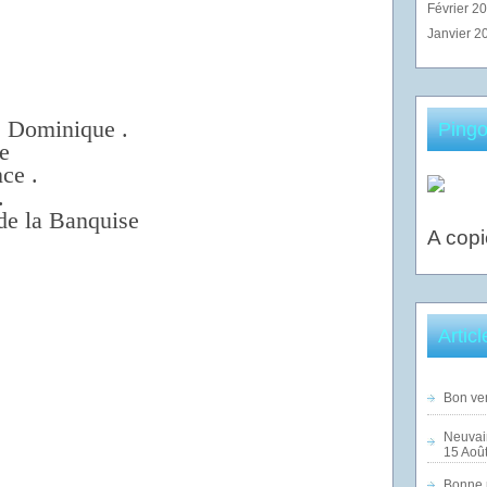
Février 2
Janvier 2
e Dominique .
Pingo
e
ce .
.
 de la Banquise
A copi
Artic
Bon ven
Neuvai
15 Août
Bonne n