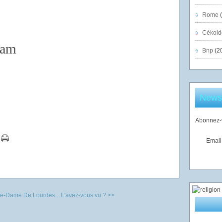
Rome
(
Cékoid
iam
Bnp
(2
Newsl
Abonnez-v
Email
re-Dame De Lourdes...
L'avez-vous vu ? >>