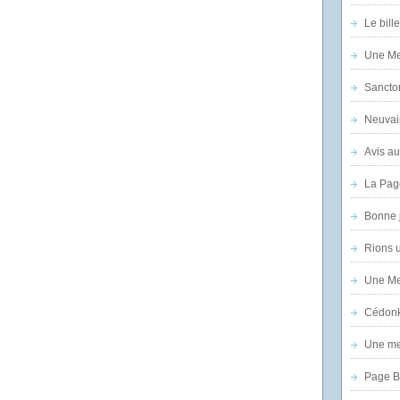
Le bill
Une Mer
Sanctor
Neuvai
Avis au
La Pag
Bonne 
Rions 
Une Mer
Cédon
Une mer
Page B