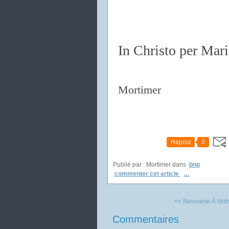
In Christo per Mar
Mortimer
Repost
0
Publié par : Mortimer
dans
bnp
commenter cet article
…
<< Neuvaine À Not
Commentaires