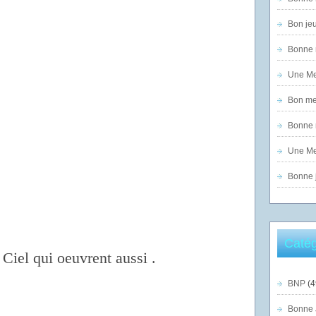
Bon jeu
Bonne n
Une Mer
Bon mer
Bonne n
Une Mer
Bonne j
Catég
Ciel qui oeuvrent aussi .
BNP
(4
Bonne 