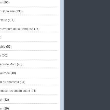
s
(191)
uit polaire
(130)
saire
(111)
'ouverture de la Banquise
(74)
)
able
(55)
s
(50)
éos de Morti
(46)
journée
(40)
in du chasseur
(34)
quisards ont du talent
(34)
er
(32)
er
(29)