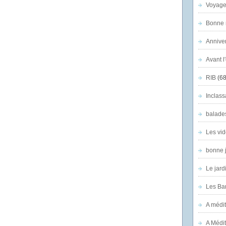
Voyage
Bonne n
Anniver
Avant l
RIB
(68
Inclass
balade
Les vid
bonne 
Le jard
Les Ban
A médit
A Médit