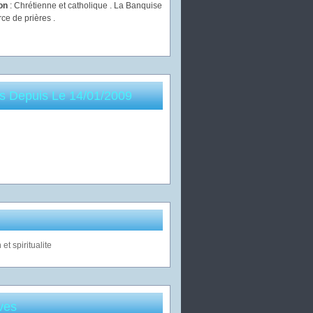
ion
: Chrétienne et catholique . La Banquise
rce de prières .
es Depuis Le 14/01/2009
ves