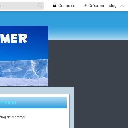
Connexion
+
Créer mon blog
ntation
 blog de Mortimer