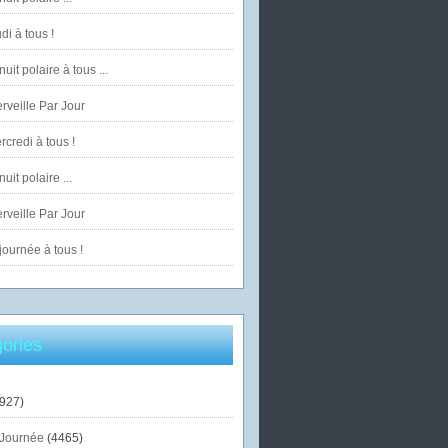
di à tous !
uit polaire à tous ...
veille Par Jour
credi à tous !
uit polaire ...
veille Par Jour
ournée à tous !
ories
927)
Journée
(4465)