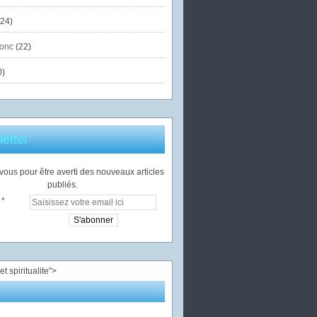
24)
onc
(22)
0)
etter
ous pour être averti des nouveaux articles
publiés.
">