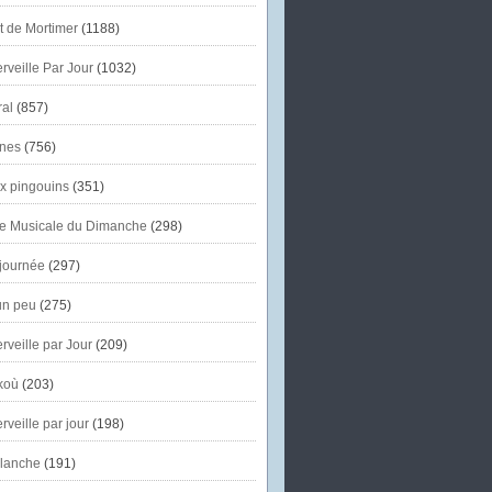
et de Mortimer
(1188)
veille Par Jour
(1032)
al
(857)
nes
(756)
x pingouins
(351)
e Musicale du Dimanche
(298)
journée
(297)
un peu
(275)
veille par Jour
(209)
koù
(203)
veille par jour
(198)
lanche
(191)