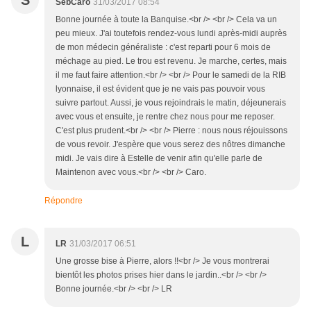
S
SebCaro
31/03/2017 08:54
Bonne journée à toute la Banquise.<br /> <br /> Cela va un
peu mieux. J'ai toutefois rendez-vous lundi après-midi auprès
de mon médecin généraliste : c'est reparti pour 6 mois de
méchage au pied. Le trou est revenu. Je marche, certes, mais
il me faut faire attention.<br /> <br /> Pour le samedi de la RIB
lyonnaise, il est évident que je ne vais pas pouvoir vous
suivre partout. Aussi, je vous rejoindrais le matin, déjeunerais
avec vous et ensuite, je rentre chez nous pour me reposer.
C'est plus prudent.<br /> <br /> Pierre : nous nous réjouissons
de vous revoir. J'espère que vous serez des nôtres dimanche
midi. Je vais dire à Estelle de venir afin qu'elle parle de
Maintenon avec vous.<br /> <br /> Caro.
Répondre
L
LR
31/03/2017 06:51
Une grosse bise à Pierre, alors !!<br /> Je vous montrerai
bientôt les photos prises hier dans le jardin..<br /> <br />
Bonne journée.<br /> <br /> LR