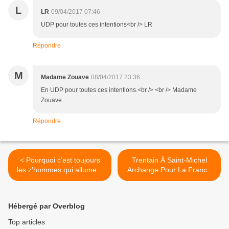
L
LR
09/04/2017 07:46
UDP pour toutes ces intentions<br /> LR
Répondre
M
Madame Zouave
08/04/2017 23:36
En UDP pour toutes ces intentions.<br /> <br /> Madame
Zouave
Répondre
< Pourquoi c'est toujours
Trentain À Saint-Michel
les z'hommes qui allument
Archange Pour La France
le feu ?
Du 8 Avril Au 8 Mai (Fête
De Saint-Michel) >
Hébergé par Overblog
Top articles