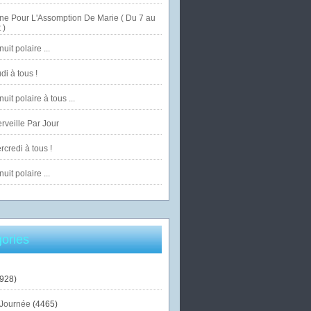
ne Pour L'Assomption De Marie ( Du 7 au
 )
uit polaire ...
di à tous !
uit polaire à tous ...
veille Par Jour
credi à tous !
uit polaire ...
ories
928)
Journée
(4465)