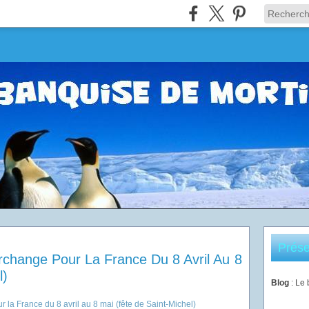
Prése
Archange Pour La France Du 8 Avril Au 8
l)
Blog
: Le