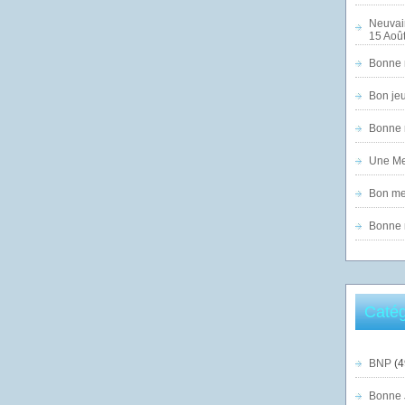
Neuvai
15 Août
Bonne n
Bon jeu
Bonne n
Une Mer
Bon mer
Bonne n
Catég
BNP
(4
Bonne 