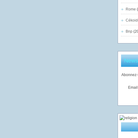
Rome
(
Cékoid
Bnp
(2
Newsl
Abonnez-v
Email