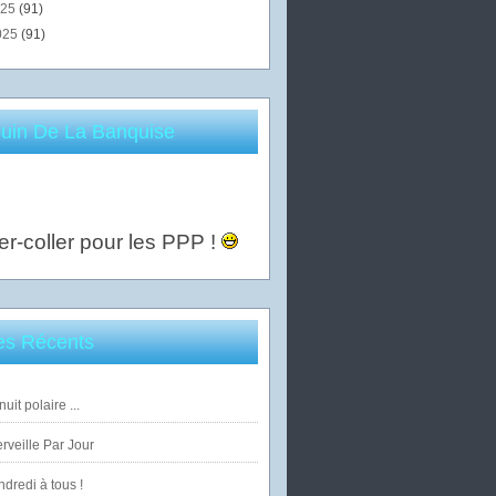
025
(91)
025
(91)
uin De La Banquise
er-coller pour les PPP !
les Récents
uit polaire ...
veille Par Jour
dredi à tous !