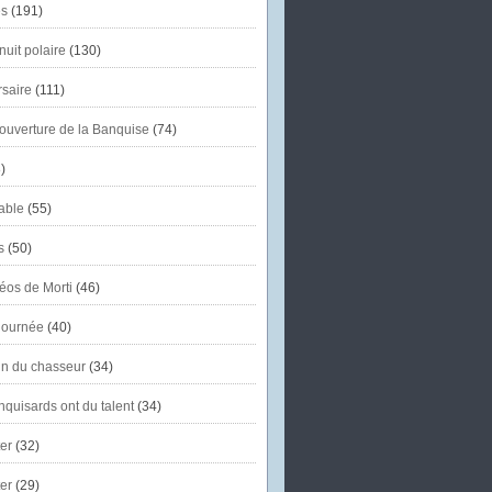
s
(191)
uit polaire
(130)
saire
(111)
'ouverture de la Banquise
(74)
)
able
(55)
s
(50)
éos de Morti
(46)
journée
(40)
in du chasseur
(34)
quisards ont du talent
(34)
er
(32)
er
(29)