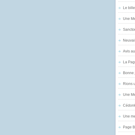
Le bill
Une Mer
Sanctor
Neuvai
Avis au
La Pag
Bonne 
Rions 
Une Mer
Cédon
Une mer
Page B