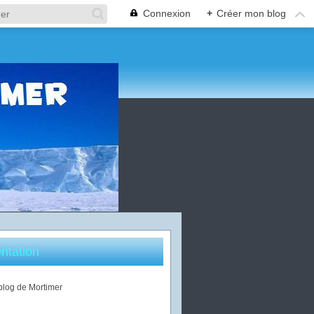
Connexion
+
Créer mon blog
ntation
 blog de Mortimer