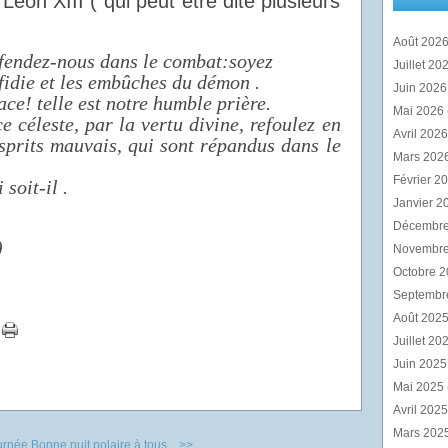
Léon XIII ( qui peut être dite plusieurs
Août 202
fendez-nous dans le combat:soyez
Juillet 20
rfidie et les embûches du démon .
Juin 202
e! telle est notre humble prière.
Mai 2026
e céleste, par la vertu divine, refoulez en
Avril 202
esprits mauvais, qui sont répandus dans le
Mars 202
Février 2
soit-il .
Janvier 2
Décembr
)
Novembr
Octobre 
Septembr
Août 202
Juillet 20
Juin 202
Mai 2025
Avril 202
Mars 202
urnée
Bonne nuit polaire à tous... >>