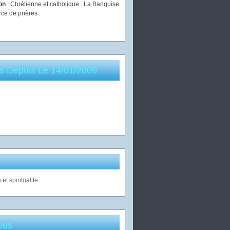
ion
: Chrétienne et catholique . La Banquise
rce de prières .
es Depuis Le 14/01/2009
ves