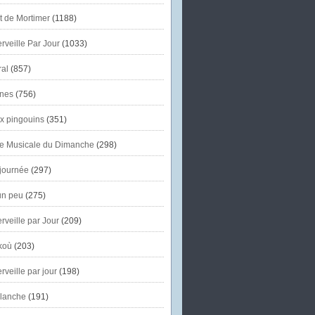
et de Mortimer
(1188)
veille Par Jour
(1033)
al
(857)
nes
(756)
x pingouins
(351)
e Musicale du Dimanche
(298)
journée
(297)
un peu
(275)
veille par Jour
(209)
koù
(203)
veille par jour
(198)
lanche
(191)