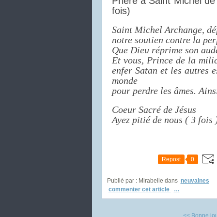
Prière à Saint Michel de 
fois)
Saint Michel Archange, dé
notre soutien contre la pe
Que Dieu réprime son audac
Et vous, Prince de la milic
enfer Satan et les autres 
monde
pour perdre les âmes. Ainsi 
Coeur Sacré de Jésus
Ayez pitié de nous ( 3 fois 
Repost
0
Publié par : Mirabelle
dans
neuvaines
commenter cet article
…
<< Bonne jo