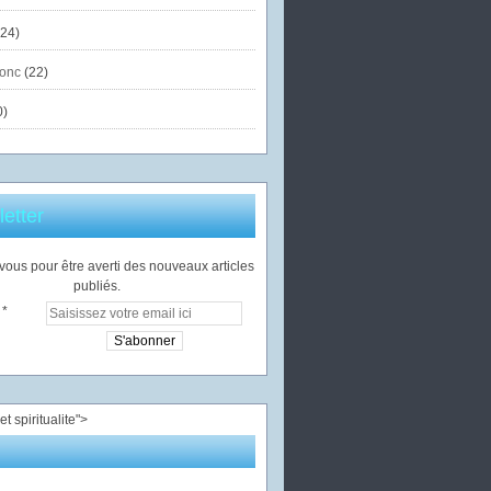
24)
onc
(22)
0)
etter
ous pour être averti des nouveaux articles
publiés.
">