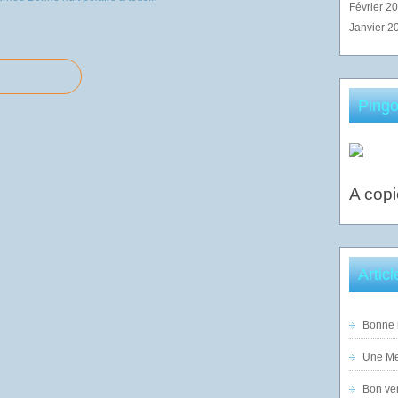
Février 2
Janvier 2
Pingo
A copi
Artic
Bonne n
Une Mer
Bon ven