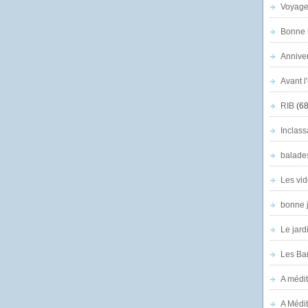
Voyage
Bonne n
Anniver
Avant l
RIB
(68
Inclass
balade
Les vid
bonne 
Le jard
Les Ban
A médit
A Médit