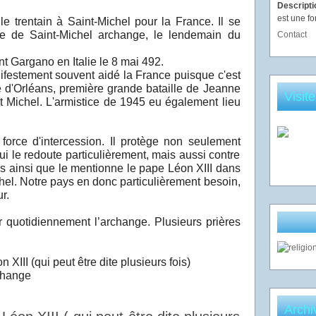
Descript
est une fo
 trentain à Saint-Michel pour la France. Il se
te de Saint-Michel archange, le lendemain du
Contact
t Gargano en Italie le 8 mai 492.
festement souvent aidé la France puisque c'est
e d'Orléans, première grande bataille de Jeanne
Visit
nt Michel. L'armistice de 1945 eu également lieu
rce d'intercession. Il protège non seulement
i le redoute particulièrement, mais aussi contre
s ainsi que le mentionne le pape Léon XIII dans
hel. Notre pays en donc particulièrement besoin,
r.
 quotidiennement l’archange. Plusieurs prières
 XIII (qui peut être dite plusieurs fois)
change
Archi