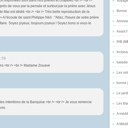
non exprimées sont dans nos prières et chapelet.<br /> <br />
Voyage
ès de vous par la pensée et surtout par la prière avec Jésus
Bonne n
e Mai est dédié.<br /> <br /> Très belle reproduction de la
> A l'écoute de saint Philippe Néri : "Allez, l'heure de votre prière
Anniver
 faire. Soyez joyeux, toujours joyeux ! Soyez bons si vous le
Avant l
RIB
(68
Inclass
1:59
balade
ons.<br /> <br /> Madame Zouave
Les vid
bonne 
Le jard
les intentions de la Banquise.<br /> <br /> Je vous remercie
Les Ban
rre.
A médit
A Médit