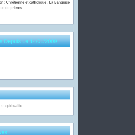
ion
: Chrétienne et catholique . La Banquise
rce de prières .
es Depuis Le 14/01/2009
ves