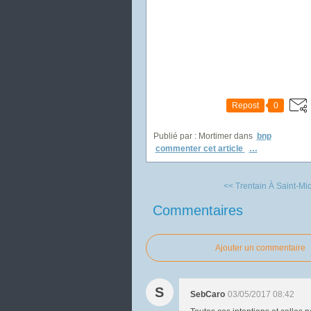
Repost
0
Publié par : Mortimer
dans
bnp
commenter cet article
…
<< Trentain À Saint-Mic
Commentaires
Ajouter un commentaire
S
SebCaro
03/05/2017 08:42