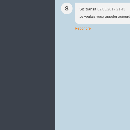
S
Sic transit
02/05/2017 21:43
Je voulais voua appeler aujourd'h
Répondre