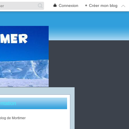
Connexion
+
Créer mon blog
ntation
 blog de Mortimer