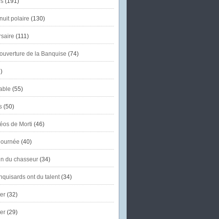
s
(191)
uit polaire
(130)
saire
(111)
'ouverture de la Banquise
(74)
)
able
(55)
s
(50)
éos de Morti
(46)
journée
(40)
in du chasseur
(34)
quisards ont du talent
(34)
er
(32)
er
(29)