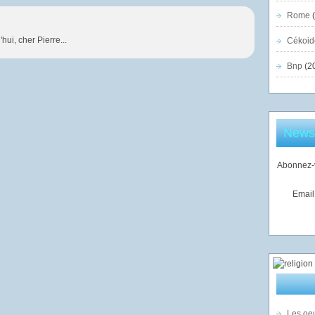
Rome
(
ui, cher Pierre...
Cékoid
Bnp
(2
Newsl
Abonnez-v
Email
Les oeu