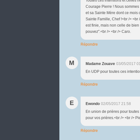
Toutes ces intentions et celles 
Courage Pierre ! Nous sommes pr
et sa Sainte Mère dont ce mois d
Sainte Famille, Chef !<br /> <br /
est finie, mais non celle de bien
pouvez".<br /> <br /> Caro.
Répondre
M
Madame Zouave
03/05/2017 0
En UDP pour toutes ces intenti
Répondre
E
Ewondo
02/05/2017 21:58
En union de prières pour toutes 
pour vos prières.<br /> <br /> Pie
Répondre