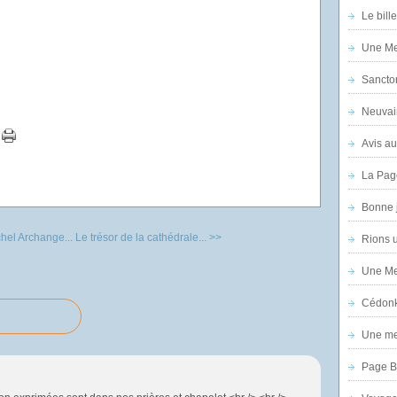
Le bill
Une Mer
Sanctor
Neuvai
Avis au
La Pag
Bonne 
hel Archange...
Le trésor de la cathédrale... >>
Rions 
Une Mer
Cédon
Une mer
Page B