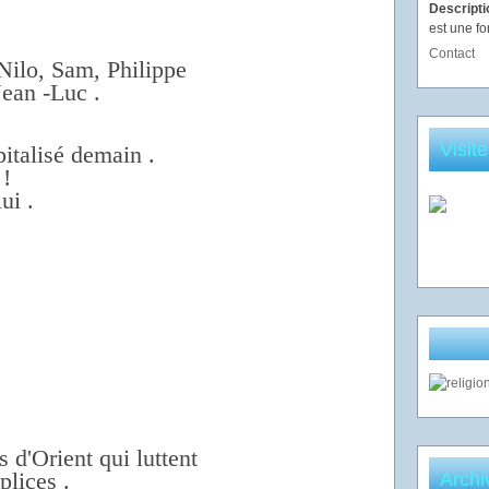
Descript
est une fo
Contact
Nilo, Sam, Philippe
Jean -Luc .
Visit
pitalisé demain .
 !
ui .
 d'Orient qui luttent
plices .
Archi