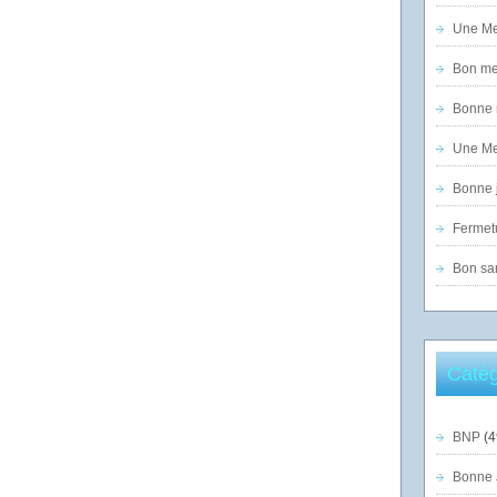
Une Mer
Bon mer
Bonne n
Une Mer
Bonne j
Fermet
Bon sam
Catég
BNP
(4
Bonne 