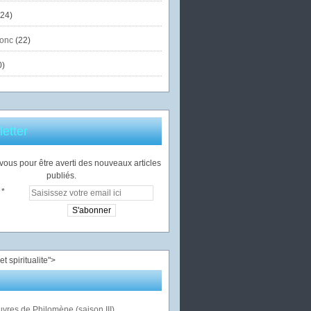
24)
onc
(22)
0)
etter
ous pour être averti des nouveaux articles
publiés.
">
vres de Philomène (saison III)