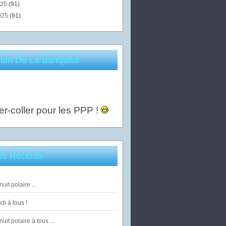
025
(91)
025
(91)
uin De La Banquise
er-coller pour les PPP !
les Récents
uit polaire ...
di à tous !
uit polaire à tous ...