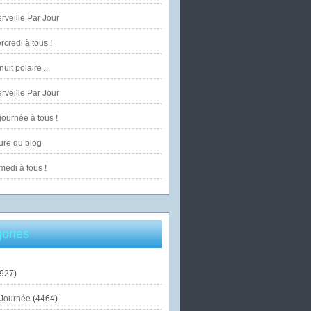
veille Par Jour
credi à tous !
uit polaire ...
veille Par Jour
ournée à tous !
ure du blog
edi à tous !
ories
927)
Journée
(4464)