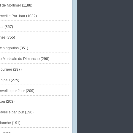
et de Mortimer
(1188)
veille Par Jour
(1032)
al
(857)
nes
(755)
x pingouins
(351)
e Musicale du Dimanche
(298)
journée
(297)
un peu
(275)
veille par Jour
(209)
koù
(203)
veille par jour
(198)
lanche
(191)