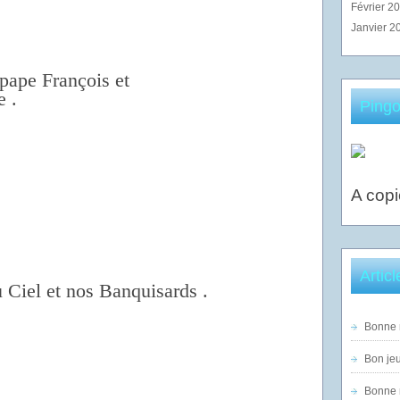
Février 2
Janvier 2
 pape François et
e .
Pingo
A copi
Artic
 Ciel et nos Banquisards .
Bonne n
Bon jeu
Bonne n