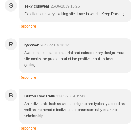
S
sexy clubwear
25/06/2019 15:26
Excellent and very exciting site. Love to watch. Keep Rocking.
Répondre
R
rycoweb
26/05/2019 20:24
Awesome substance material and extraordinary design. Your
site merits the greater part of the positive input it's been
getting.
Répondre
B
Button Load Cells
22/05/2019 05:43
An individual's lash as well as migrate are typically altered as
well as improved effective to the phantasm ruby near the
scholarship.
Répondre