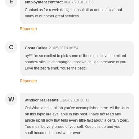
E
employment contract
06/07/2018 18:06
Contact us for a web design consultation and to ask about
many of our other great services.
Répondre
C
Costa Calida
21/05/2018 08:54
ay!!!! I'm so excited to pick some of these up. I love the milani
shadow stick in champagne toast which I got because of you.
Love the zebra shirt. You're the best!!!
Répondre
W
windsor real estate
13/04/2018 20:11
Oh! What a brilliant job you’ve accomplished here. All the facts
on this topic are available in this post. I have not read any
article up till now that tells every little fact about a certain topic.
You must be very proud of yourself. Keep this up and you
shall become the best writer ever!