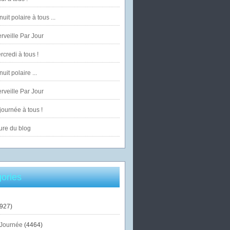
uit polaire à tous ...
veille Par Jour
credi à tous !
uit polaire ...
veille Par Jour
ournée à tous !
ure du blog
ories
927)
Journée
(4464)