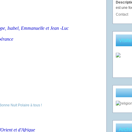
Descript
est une fo
Contact
ppe, Isabel, Emmanuelle et Jean -Luc
pérance
Visit
Archi
'Orient et
d'Afrique