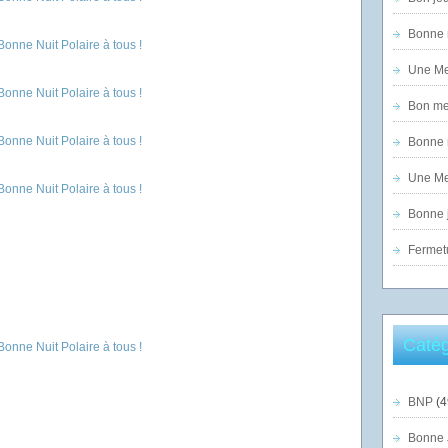
Bonne n
Une Mer
Bon mer
Bonne n
Une Mer
Bonne j
Fermet
Catég
BNP
(4
Bonne 