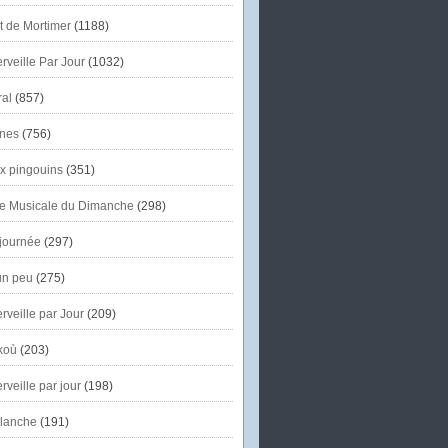
et de Mortimer
(1188)
veille Par Jour
(1032)
al
(857)
nes
(756)
x pingouins
(351)
e Musicale du Dimanche
(298)
journée
(297)
un peu
(275)
veille par Jour
(209)
koù
(203)
veille par jour
(198)
lanche
(191)