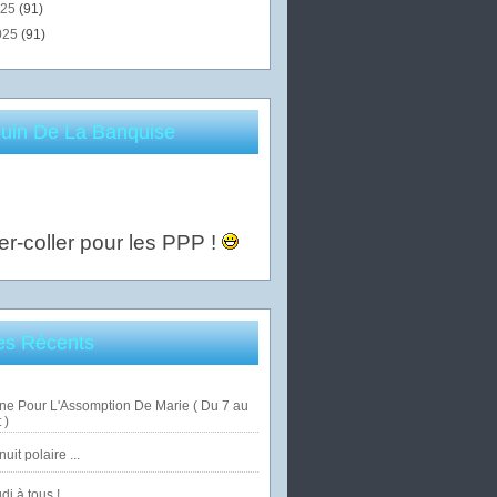
025
(91)
025
(91)
uin De La Banquise
er-coller pour les PPP !
les Récents
ne Pour L'Assomption De Marie ( Du 7 au
 )
uit polaire ...
di à tous !