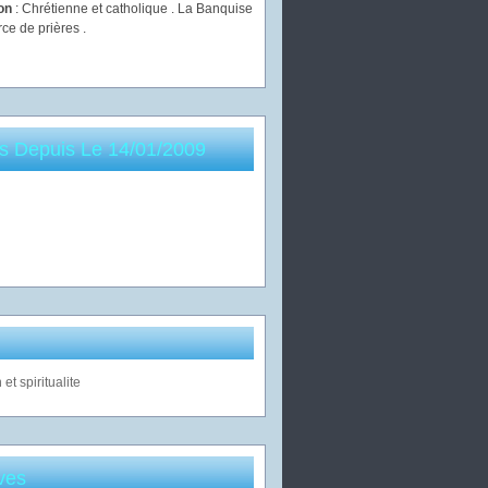
ion
: Chrétienne et catholique . La Banquise
rce de prières .
es Depuis Le 14/01/2009
ves