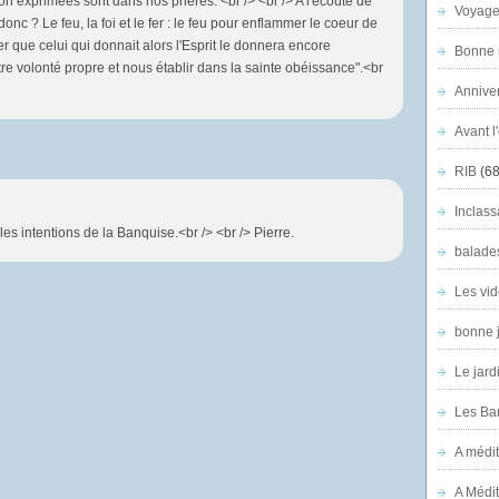
non exprimées sont dans nos prières. <br /> <br /> A l'écoute de
Voyage
 donc ? Le feu, la foi et le fer : le feu pour enflammer le coeur de
rer que celui qui donnait alors l'Esprit le donnera encore
Bonne n
otre volonté propre et nous établir dans la sainte obéissance".<br
Anniver
Avant l
RIB
(68
Inclass
es intentions de la Banquise.<br /> <br /> Pierre.
balade
Les vid
bonne 
Le jard
Les Ban
A médit
A Médit