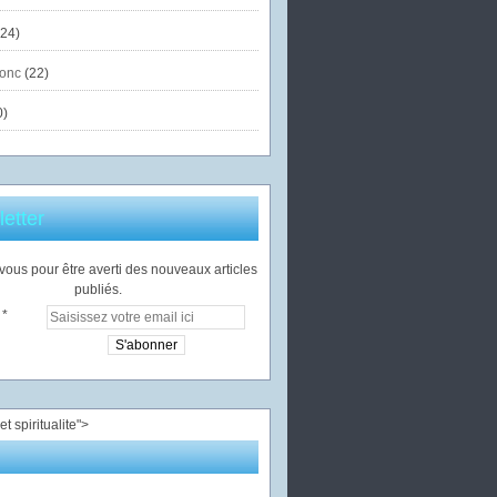
24)
onc
(22)
0)
etter
ous pour être averti des nouveaux articles
publiés.
">