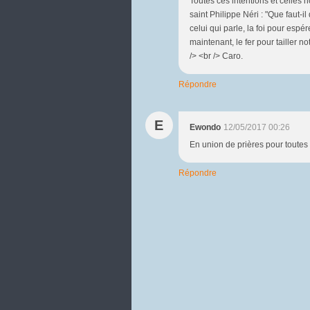
Toutes ces intentions et celles 
saint Philippe Néri : "Que faut-il
celui qui parle, la foi pour espé
maintenant, le fer pour tailler n
/> <br /> Caro.
Répondre
E
Ewondo
12/05/2017 00:26
En union de prières pour toutes l
Répondre