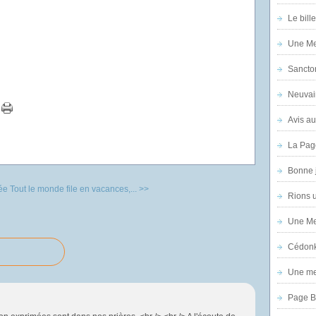
Le bill
Une Mer
Sanctor
Neuvai
Avis au
La Pag
Bonne 
ée
Tout le monde file en vacances,... >>
Rions 
Une Mer
Cédon
Une mer
Page B