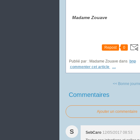
Madame Zouave
Repost
0
Publié par : Madame Zouave
dans
bnp
commenter cet article
…
<< Bonne journ
Commentaires
Ajouter un commentaire
S
SebCaro
12/05/2017 08:53