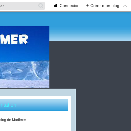
Connexion
+
Créer mon blog
ntation
 blog de Mortimer