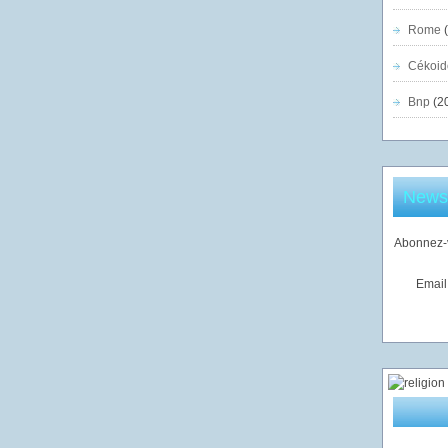
Rome
(
Cékoid
Bnp
(2
Newsl
Abonnez-v
Email