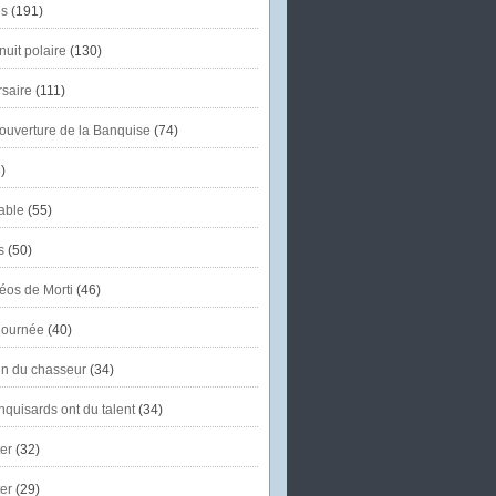
s
(191)
uit polaire
(130)
saire
(111)
'ouverture de la Banquise
(74)
)
able
(55)
s
(50)
éos de Morti
(46)
journée
(40)
in du chasseur
(34)
quisards ont du talent
(34)
er
(32)
er
(29)