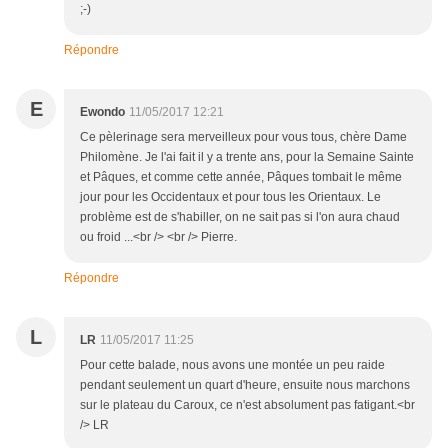
;-)
Répondre
E
Ewondo
11/05/2017 12:21
Ce pèlerinage sera merveilleux pour vous tous, chère Dame
Philomène. Je l'ai fait il y a trente ans, pour la Semaine Sainte
et Pâques, et comme cette année, Pâques tombait le même
jour pour les Occidentaux et pour tous les Orientaux. Le
problème est de s'habiller, on ne sait pas si l'on aura chaud
ou froid ...<br /> <br /> Pierre.
Répondre
L
LR
11/05/2017 11:25
Pour cette balade, nous avons une montée un peu raide
pendant seulement un quart d'heure, ensuite nous marchons
sur le plateau du Caroux, ce n'est absolument pas fatigant.<br
/> LR