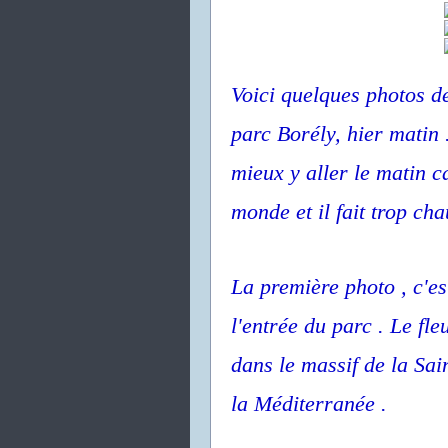
Voici quelques photos d
parc Borély, hier matin .
mieux y aller le matin ca
monde et il fait trop cha
La première photo , c'e
l'entrée du parc . Le fl
dans le massif de la Sai
la Méditerranée .