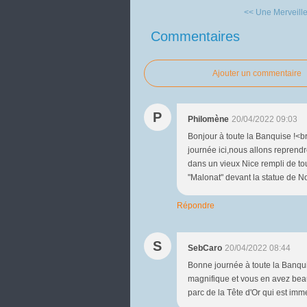
<< Une Merveille
Commentaires
Ajouter un commentaire
P
Philomène
20/04/2022 09:03
Bonjour à toute la Banquise !<br
journée ici,nous allons reprendr
dans un vieux Nice rempli de tour
"Malonat" devant la statue de No
Répondre
S
SebCaro
20/04/2022 08:44
Bonne journée à toute la Banqui
magnifique et vous en avez beau
parc de la Tête d'Or qui est immen