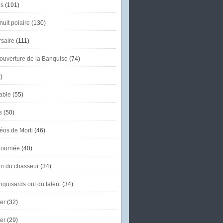
s
(191)
uit polaire
(130)
saire
(111)
'ouverture de la Banquise
(74)
)
able
(55)
s
(50)
éos de Morti
(46)
journée
(40)
in du chasseur
(34)
quisards ont du talent
(34)
er
(32)
er
(29)