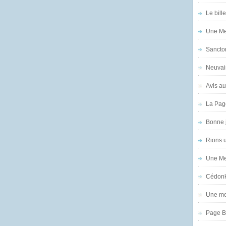
Le bill
Une Mer
Sanctor
Neuvai
Avis au
La Pag
Bonne 
Rions 
Une Mer
Cédon
Une mer
Page B