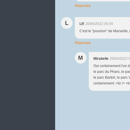
Répondre
L
LR
20/04/2022 05:45
C'est le "poumon" de Marseille, 
Répondre
M
Mirabelle
20/04/2022 
Oui certainement l'un d
le parc du Pharo, le pa
le parc Bartoli, le parc
certainement .<br /> <br