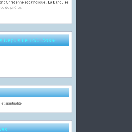
ion
: Chrétienne et catholique . La Banquise
rce de prières .
es Depuis Le 14/01/2009
ves