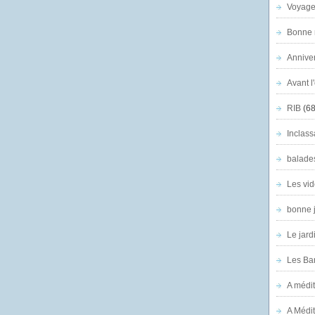
Voyage
Bonne n
Anniver
Avant l
RIB
(68
Inclass
balade
Les vid
bonne 
Le jard
Les Ban
A médit
A Médit