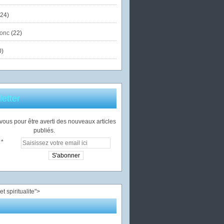
24)
onc
(22)
0)
etter
ous pour être averti des nouveaux articles
publiés.
">