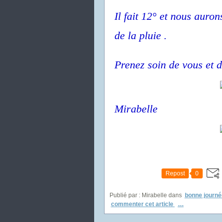
Il fait 12° et nous auro
de la pluie .
Prenez soin de vous et d
Mirabelle
Repost
0
Publié par : Mirabelle
dans
bonne journé
commenter cet article
…