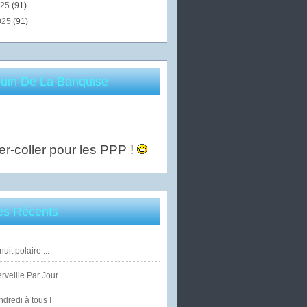
025
(91)
025
(91)
uin De La Banquise
er-coller pour les PPP !
les Récents
uit polaire ...
veille Par Jour
dredi à tous !