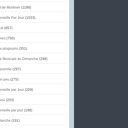
et de Mortimer
(1188)
veille Par Jour
(1033)
al
(857)
nes
(756)
x pingouins
(351)
e Musicale du Dimanche
(298)
journée
(297)
un peu
(275)
veille par Jour
(209)
koù
(203)
veille par jour
(198)
lanche
(191)