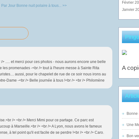
Février 2
 Par Jour
Bonne nuit polaire à tous... >>
Janvier 2
Pingo
 /> ..... et merci pour ces photos - nous aurons encore une belle
A copi
e les promenades -<br /> tout à l'heure messe à Sainte Rita
istes.... aussi, pour le chapelet de rue de ce soir nous irons au
tre-Dame -<br /> Belle journée à tous !<br /> <br /> Philomène
Artic
Bonne n
se.<br /> <br /> Merci Mimi pour ce partage. Ce parc est
Une Mer
coup à Marseille.<br /> <br /> A Lyon, nous avons le fameux
se, à tel point qu'il est facile de se perdre !<br /> <br /> Caro.
Bon ven