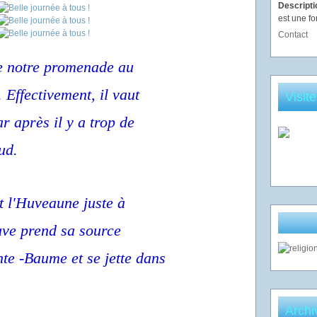
Descript
est une fo
Contact
e notre promenade au
 Effectivement, il vaut
Visit
r après il y a trop de
ud.
st l'Huveaune juste à
euve prend sa source
nte -Baume et se jette dans
Archi