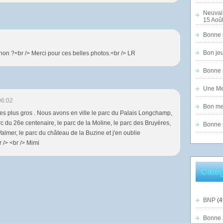
Neuvai
15 Août
Bonne n
Bon jeu
non ?<br /> Merci pour ces belles photos.<br /> LR
Bonne n
Une Mer
06:02
Bon mer
es plus gros . Nous avons en ville le parc du Palais Longchamp,
rc du 26e centenaire, le parc de la Moline, le parc des Bruyères,
Bonne n
 Valmer, le parc du château de la Buzine et j'en oublie
 /> <br /> Mimi
Catég
BNP
(4
Bonne 