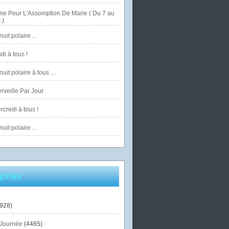
ne Pour L'Assomption De Marie ( Du 7 au
 )
uit polaire ...
di à tous !
uit polaire à tous ...
veille Par Jour
credi à tous !
uit polaire ...
ories
928)
Journée
(4465)