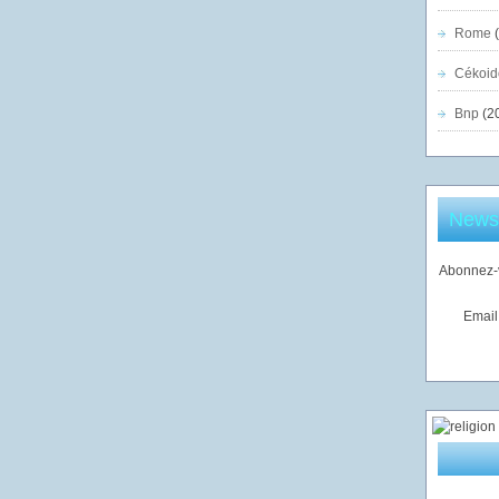
Rome
(
Cékoid
Bnp
(2
Newsl
Abonnez-v
Email