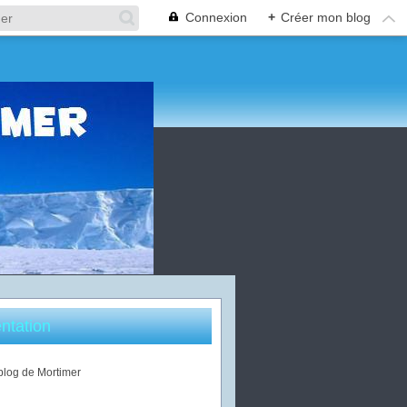
Connexion
+
Créer mon blog
ntation
 blog de Mortimer