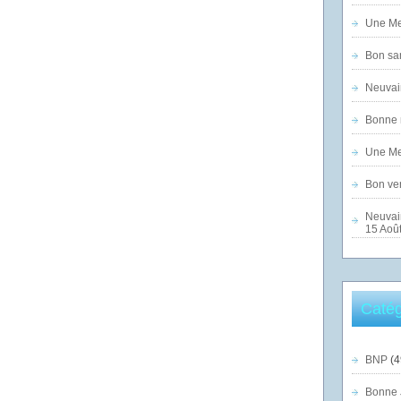
Une Mer
Bon sam
Neuvai
Bonne n
Une Mer
Bon ven
Neuvai
15 Août
Catég
BNP
(4
Bonne 