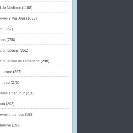
et de Mortimer
(1188)
veille Par Jour
(1033)
al
(857)
nes
(758)
x pingouins
(351)
e Musicale du Dimanche
(298)
journée
(297)
un peu
(275)
veille par Jour
(210)
koù
(203)
veille par jour
(198)
lanche
(191)