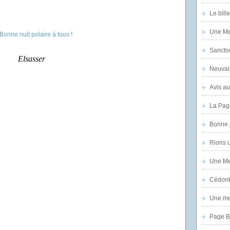
Le bill
Une Mer
Sanctor
Elsasser
Neuvai
Avis au
La Pag
Bonne 
Rions 
Une Mer
Cédon
Une mer
Page B