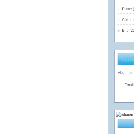
Rome
(
Cékoid
Bnp
(2
Newsl
Abonnez-v
Email