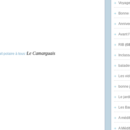
Voyage
Bonne n
Anniver
Avant l
RIB
(68
Le Camarguais
Inclass
balade
Les vid
bonne 
Le jard
Les Ban
A médit
A Médit