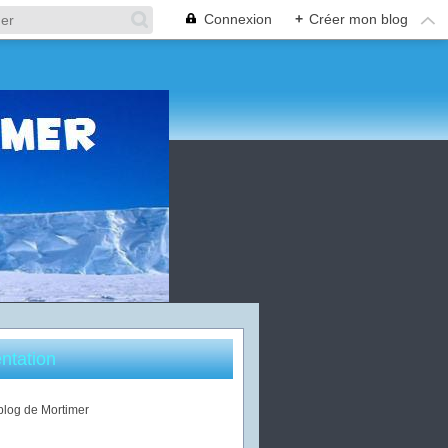
Connexion
+
Créer mon blog
ntation
 blog de Mortimer