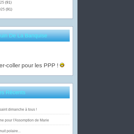
025
(91)
025
(91)
uin De La Banquise
er-coller pour les PPP !
les Récents
saint dimanche à tous !
ne pour l'Assomption de Marie
uit polaire...