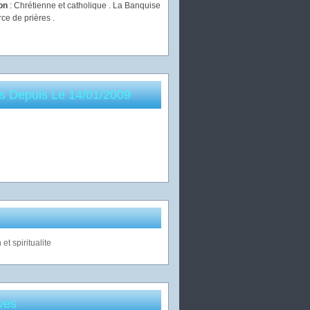
ion
: Chrétienne et catholique . La Banquise
rce de prières .
es Depuis Le 14/01/2009
ves