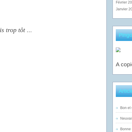
Février 2
Janvier 2
 trop tôt ...
Pingo
A copi
Artic
Bon et 
Neuvai
Bonne n