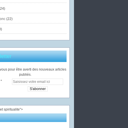
24)
onc
(22)
0)
etter
ous pour être averti des nouveaux articles
publiés.
">