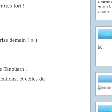
Descript
r très fort !
est une fo
Contact
Visit
prise demain !
)
😉
de Tanoüarn .
tentions, et celles du
Archi