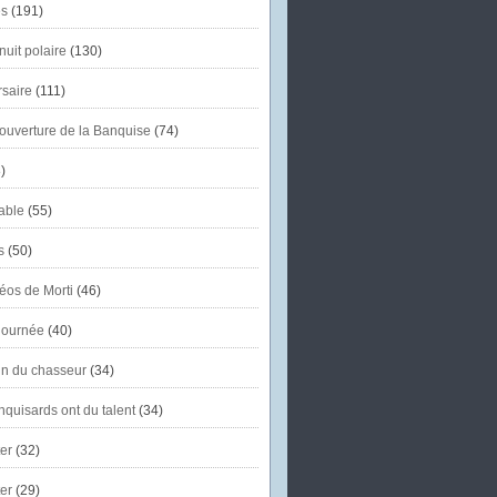
s
(191)
uit polaire
(130)
saire
(111)
'ouverture de la Banquise
(74)
)
able
(55)
s
(50)
éos de Morti
(46)
journée
(40)
in du chasseur
(34)
quisards ont du talent
(34)
er
(32)
er
(29)