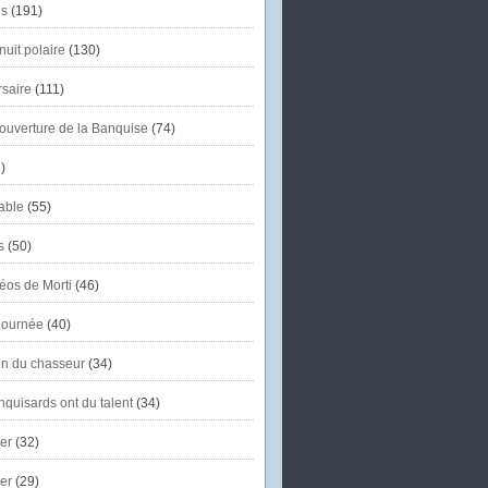
s
(191)
uit polaire
(130)
saire
(111)
'ouverture de la Banquise
(74)
)
able
(55)
s
(50)
éos de Morti
(46)
journée
(40)
in du chasseur
(34)
quisards ont du talent
(34)
er
(32)
er
(29)