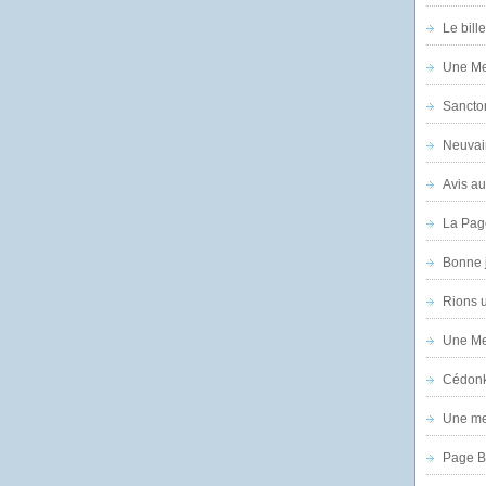
Le bill
Une Mer
Sanctor
Neuvai
Avis au
La Pag
Bonne 
Rions 
Une Mer
Cédon
Une mer
Page B