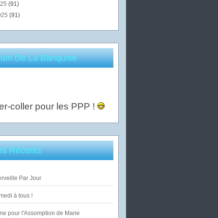
025
(91)
025
(91)
uin De La Banquise
er-coller pour les PPP !
les Récents
veille Par Jour
edi à tous !
ne pour l'Assomption de Marie