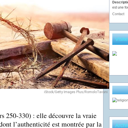
Descript
est une fo
Contact
Visit
iStock/Getty Images Plus/RomoloTavani
s 250-330) : elle découvre la vraie
dont l’authenticité est montrée par la
Archi