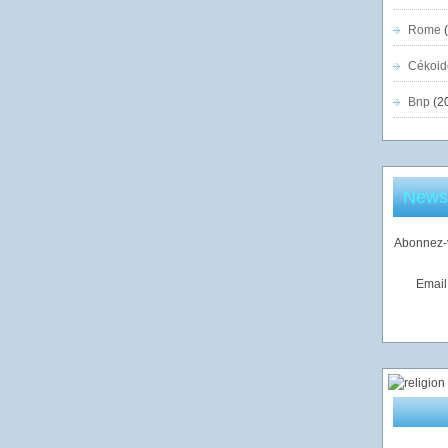
Rome
(
Cékoid
Bnp
(2
Newsl
Abonnez-v
Email