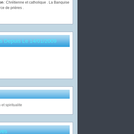
ion
: Chrétienne et catholique . La Banquise
rce de prières .
es Depuis Le 14/01/2009
ves