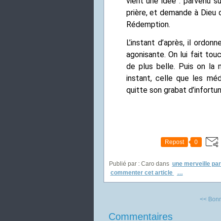
vient une idée : parvenu su
prière, et demande à Dieu d
Rédemption.
L’instant d’après, il ordo
agonisante. On lui fait tou
de plus belle. Puis on la
instant, celle que les mé
quitte son grabat d’infortun
Repost
0
Publié par : Caro
dans
une merveille par
commenter cet article
…
<< Bonne
Commentaires