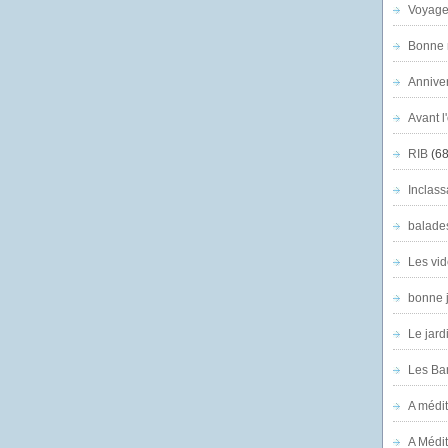
Voyage
Bonne n
Anniver
Avant l
RIB
(68
Inclass
balade
Les vid
bonne 
Le jard
Les Ban
A médit
A Médit