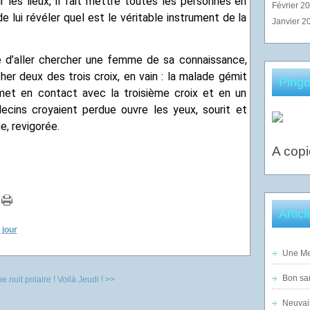
r les lieux, il fait mettre toutes les personnes en
Février 2
e lui révéler quel est le véritable instrument de la
Janvier 2
nne d’aller chercher une femme de sa connaissance,
cher deux des trois croix, en vain : la malade gémit
Pingo
 met en contact avec la troisième croix et en un
decins croyaient perdue ouvre les yeux, sourit et
e, revigorée.
A copi
Artic
 jour
Une Mer
Bon sam
 nuit polaire !
Voilà Jeudi ! >>
Neuvai