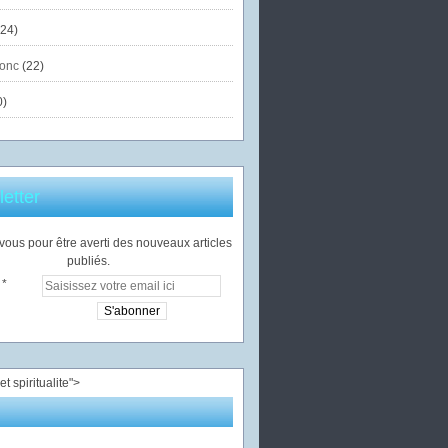
24)
onc
(22)
0)
etter
ous pour être averti des nouveaux articles
publiés.
">