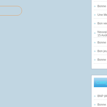
Bonne n
Une Mer
Bon ven
Neuvai
15 Août
Bonne n
Bon jeu
Bonne n
Catég
BNP
(4
Bonne 