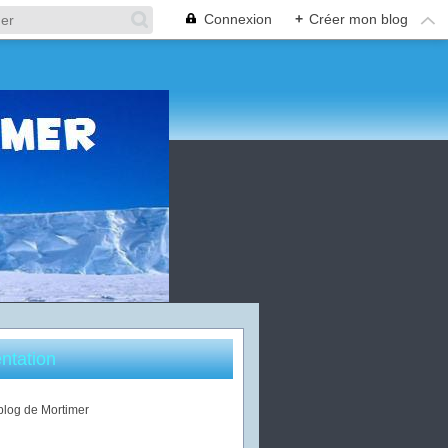
Connexion
+
Créer mon blog
ntation
 blog de Mortimer