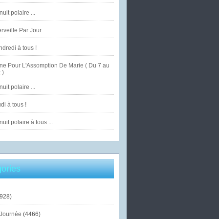
uit polaire ...
veille Par Jour
dredi à tous !
ne Pour L'Assomption De Marie ( Du 7 au
 )
uit polaire ...
di à tous !
uit polaire à tous ...
ories
928)
Journée
(4466)