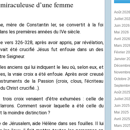
 miraculeuse d’une femme
Août 202
Juillet 20
ne, mère de Constantin Ier, se convertit à la foi
Juin 202
dans les premières années du IVe siècle.
Mai 2026
Avril 202
e vers 326-328, après avoir appris, par révélation,
Mars 202
 avait été crucifié Jésus fut enfouie dans un des
Février 2
re Seigneur.
Janvier 2
Décembr
es anciens qui lui indiquent le lieu où, selon eux, et
Novembr
es, la vraie croix a été enfouie. Après avoir creusé
Octobre 
nstruments de la Passion (croix, clous, l’écriteau
Septembr
u Christ crucifié…).
Août 202
 : trois croix venaient d’être exhumées : celle de
Juillet 20
larrons. Comment savoir laquelle a été celle du
Juin 202
t la moindre distinction ?
Mai 2025
Avril 202
 de Jérusalem, aide Hélène dans ses fouilles. Il lui
Mars 202