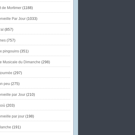
et de Mortimer
(1188)
veille Par Jour
(1033)
al
(857)
nes
(757)
x pingouins
(351)
e Musicale du Dimanche
(298)
journée
(297)
un peu
(275)
veille par Jour
(210)
koù
(203)
veille par jour
(198)
lanche
(191)