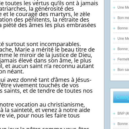
e toutes les vertus qu’ils ont à jamais
patriarches, la générosité des
Une Mer
 et le courage des martyrs, le zèle
ation des pénitents, la retraite des
Bon mer
t la piété des âmes les plus embrasées
Bonne n
Une Mer
té surtout sont incomparables.
ache, Marie a mérité le beau titre de
Bonne j
comme le miroir de la justice de Dieu,
 jamais élevé dans son âme, le plus
Fermet
l, et aucun saint n’a reconnu autant
son néant.
Bon sam
qui avez donné tant d’âmes à Jésus-
’être vivement touchés de vos
 saints, et de tendre de toutes nos
Catég
notre vocation au christianisme,
la sainteté, et venez à notre aide
re vie, pour nous les faire tous
BNP
(4
Bonne 