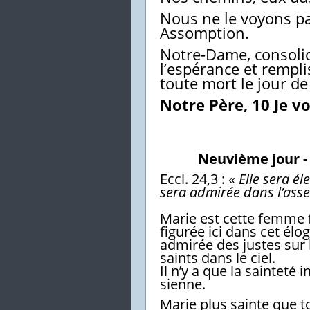
Nous ne le voyons pa
Assomption.
Notre-Dame, consolid
l’espérance et rempl
toute mort le jour d
Notre Père, 10 Je v
Neuvième jour 
Eccl. 24,3 : «
Elle sera él
sera admirée dans l’asse
Marie est cette femme fo
figurée ici dans cet éloge
admirée des justes sur 
saints dans le ciel.
Il n’y a que la sainteté 
sienne.
Marie plus sainte que t