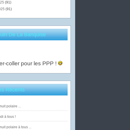
025
(91)
025
(91)
uin De La Banquise
er-coller pour les PPP !
les Récents
uit polaire ...
di à tous !
uit polaire à tous ...