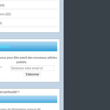
24)
onc
(22)
0)
etter
ous pour être averti des nouveaux articles
publiés.
">
vres de Philomène (saison III)