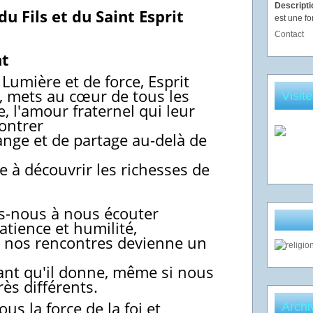
Descript
u Fils et du Saint Esprit
est une fo
Contact
nt
 Lumière et de force, Esprit
t, mets au cœur de tous les
Visit
 l'amour fraternel qui leur
ontrer
ange et de partage au-delà de
à découvrir les richesses de
ds-nous à nous écouter
tience et humilité,
 nos rencontres devienne un
ant qu'il donne, même si nous
ès différents.
us la force de la foi et
Archi