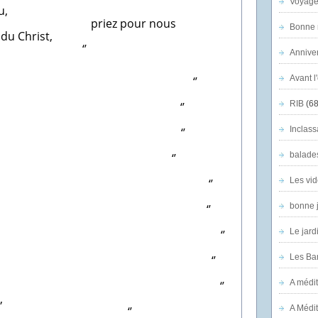
Voyage
u,
pour nous
Bonne n
du Christ,
’
Anniver
Avant l
anuel, ‘’
RIB
(68
eur ‘’
Inclass
eur, ‘’
balade
hé, ‘’
Les vid
ère, ‘’
bonne 
e, ‘’
Le jard
our, ‘’
Les Ban
icorde, ‘’
A médit
lise, ‘’
,
A Médit
’