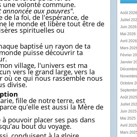
s une volonté commune.
t annoncée aux pauvres".
Août 202
 de la foi, de l'espérance, de
Juillet 20
e le monde et libère tout être de
Juin 202
sères spirituelles ou
Mai 2026
Avril 202
 chaque baptisé un rayon de ta
Mars 202
 monde puisse découvrir ta
Février 2
ur.
Janvier 2
on village, l'univers est ma
un vers le grand large, vers la
Décembr
our où ce qui nous rassemble nous
Novembr
us divise.
Octobre 
Septembr
mption
Août 202
ie, fille de notre terre, est
 parce qu’elle est aussi la Mère de
Juillet 20
Juin 202
 à pouvoir placer ses pas dans
Mai 2025
jusqu’au bout du voyage.
Avril 202
Mars 202
i, conduisent à la gloire.