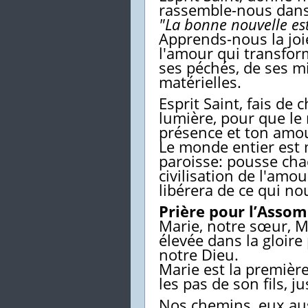
rassemble-nous dan
"La bonne nouvelle es
Apprends-nous la joie
l'amour qui transform
ses péchés, de ses mi
matérielles.
Esprit Saint, fais de
lumière, pour que le
présence et ton amo
Le monde entier est m
paroisse: pousse chac
civilisation de l'am
libérera de ce qui no
Prière pour l’Asso
Marie, notre sœur, Mar
élevée dans la gloire
notre Dieu.
Marie est la première
les pas de son fils, 
Nos chemins, eux auss