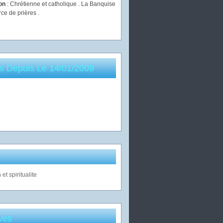
ion
: Chrétienne et catholique . La Banquise
rce de prières .
es Depuis Le 14/01/2009
ves