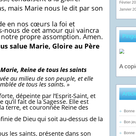
Février 2
s, mais Marie nous le dit par son
Janvier 2
e en nos cœurs la foi et
is-nous de cet amour qui vaincra
e notre propre assomption. Amen.
Pingo
ous salue Marie, Gloire au Père
A copi
-
Marie, Reine de tous les saints
evée au milieu de son peuple, et elle
mblée de tous les saints. »
Artic
rte, dépeinte par l’Esprit-Saint, et
 qu’il fait de la Sagesse. Elle est
la terre, et couronnée Reine des
Bonne n
infinie de Dieu qui soit au-dessus de la
Bon jeu
ous les saints, présente dans son
Bonne n