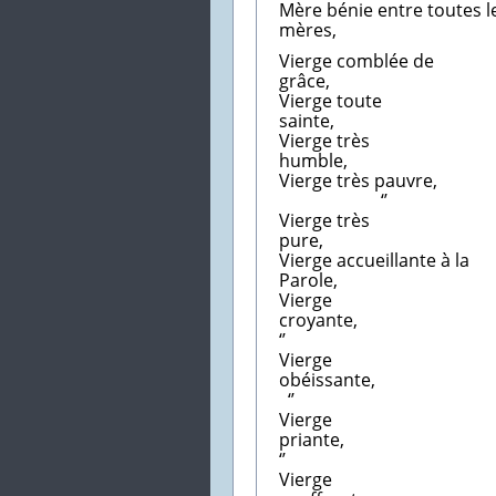
Mère bénie entre toutes l
mère
Vierge comblée de
grâc
Vierge toute
sain
Vierge très
hum
Vierge 
‘’
Vierge très
pur
Vierge accueillante à la
Paro
Vierge
cro
‘’
Vierge
obéi
‘’
Vierge
pri
‘’
Vierge