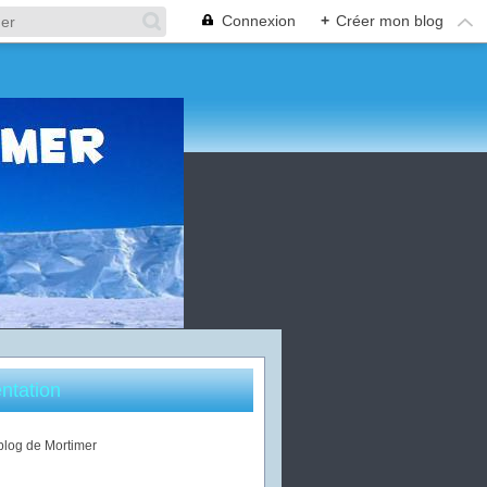
Connexion
+
Créer mon blog
ntation
 blog de Mortimer