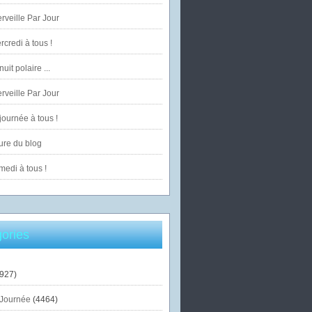
veille Par Jour
credi à tous !
uit polaire ...
veille Par Jour
ournée à tous !
ure du blog
edi à tous !
ories
927)
Journée
(4464)