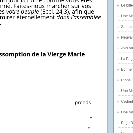
 un jour la nôtre comme vous êtes
nne. Faites-nous marcher sur vos
Le bill
es
votre peuple
(Eccl. 24,3), afin que
dmirer éternellement
dans l’assemblée
Une Mer
.
Sanctor
Neuvai
Avis au
Assomption de la Vierge Marie
La Pag
Bonne 
Rions 
Une Mer
ends
Cédon
Une mer
‘’
Page B
‘’