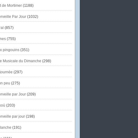
et de Mortimer
(1188)
veille Par Jour
(1032)
al
(857)
nes
(755)
x pingouins
(351)
e Musicale du Dimanche
(298)
journée
(297)
un peu
(275)
veille par Jour
(209)
koù
(203)
veille par jour
(198)
lanche
(191)