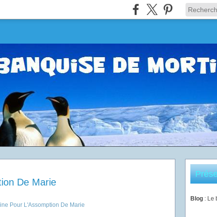
Prése
ion De Marie
Blog
: Le