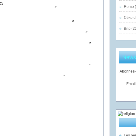
es
Rome
(
s, ‘’
Cékoid
e, ‘’
Bnp
(2
te, ‘’
ble, ‘’
très pauvre,
Newsl
e, ‘’
Abonnez-v
le, ‘’
Email
yante,
ssante,
ante,
Les oeu