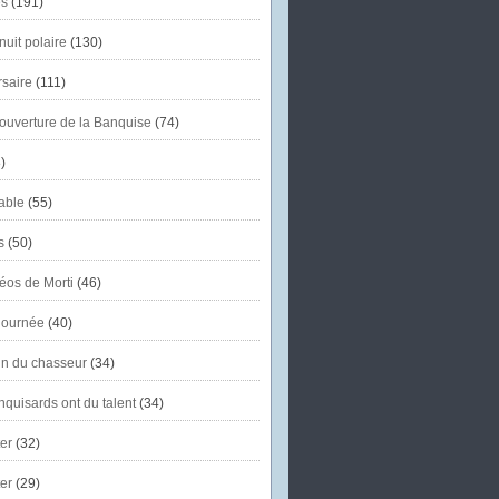
s
(191)
uit polaire
(130)
saire
(111)
'ouverture de la Banquise
(74)
)
able
(55)
s
(50)
éos de Morti
(46)
journée
(40)
in du chasseur
(34)
quisards ont du talent
(34)
er
(32)
er
(29)