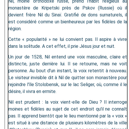
Nil, moine orthodoxe russe, prend l'habit religieux au
monastère de Kripetski près de Pskov (Russie) où il
devient frère Nil du Sinaï. Gratifié de dons surnaturels, il
est considéré comme un bienheureux par les fidèles de la
région.
Cette « popularité » ne lui convient pas. Il aspire à vivre
dans la solitude. A cet effet, il prie Jésus jour et nuit.
Un jour de 1528, Nil entend une voix masculine, claire et
distincte, juste derrière lui. Il se retourne, mais ne voit
personne. Au bout d'un instant, la voix retentit à nouveau.
Le visiteur invisible dit à Nil de quitter son monastère pour
rejoindre l'île Stolobensk, sur le lac Seliger, où, comme il le
désire, il vivra en ermite.
Nil est prudent : la voix vient-elle de Dieu ? Il interroge
moines et fidèles au sujet de cet endroit qu'il ne connaît
pas. Il apprend bientôt que le lieu mentionné par la « voix »
est situé à une distance de plusieurs kilomètres de la ville