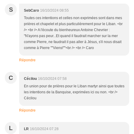
S
SebCaro
16/10/2024 08:55
Toutes ces intentions et celles non exprimées sont dans mes
prières et chapelet et plus particulièrement pour le Liban. <br
/> <br /> A l'écoute du bienheureux Antoine Chevrier :
"N'ayons pas peur...Et quand il faudrait marcher sur la mer
comme Pierre, ne faudrait il pas aller à Jésus, s'il nous disait
comme à Pierre ""Viens!""<br /> <br /> Caro
Répondre
C
Cécilou
16/10/2024 07:58
En union pour de prières pour le Liban martyr ainsi que toutes
les intentions de la Banquise, exprimées ici ou non. <br />
Cécilou
Répondre
L
LR
16/10/2024 07:28