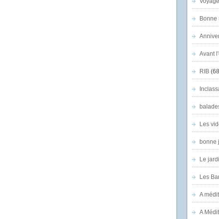
Voyage
Bonne n
Anniver
Avant l
RIB
(68
Inclass
balade
Les vid
bonne 
Le jard
Les Ban
A médit
A Médit