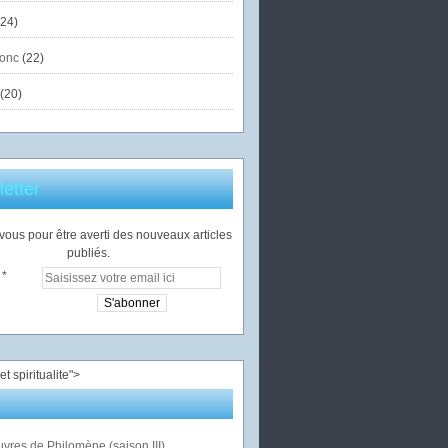
24)
onc
(22)
(20)
etter
ous pour être averti des nouveaux articles
publiés.
">
vres de Philomène (saison III)