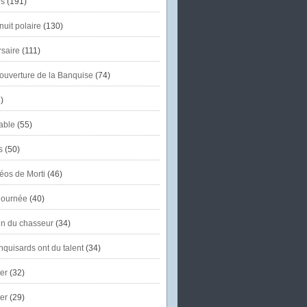
s
(191)
uit polaire
(130)
saire
(111)
'ouverture de la Banquise
(74)
)
able
(55)
s
(50)
éos de Morti
(46)
journée
(40)
in du chasseur
(34)
quisards ont du talent
(34)
er
(32)
er
(29)