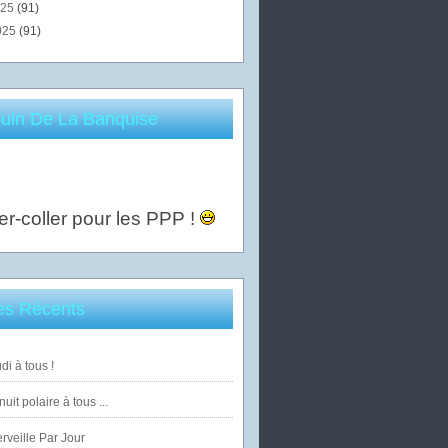
025
(91)
025
(91)
uin De La Banquise
er-coller pour les PPP !
les Récents
di à tous !
uit polaire à tous ...
veille Par Jour