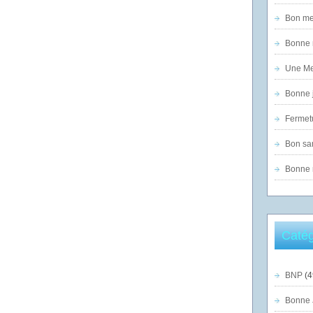
Bon mer
Bonne n
Une Mer
Bonne j
Fermet
Bon sam
Bonne n
Catég
BNP
(4
Bonne 