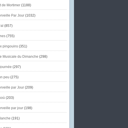
et de Mortimer
(1188)
veille Par Jour
(1032)
al
(857)
nes
(755)
x pingouins
(351)
e Musicale du Dimanche
(298)
journée
(297)
un peu
(275)
veille par Jour
(209)
koù
(203)
veille par jour
(198)
lanche
(191)