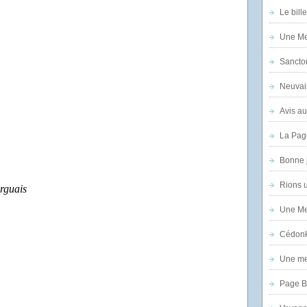
Le bill
Une Mer
Sanctor
Neuvai
Avis au
La Pag
Bonne 
Rions 
rguais
Une Mer
Cédon
Une mer
Page B