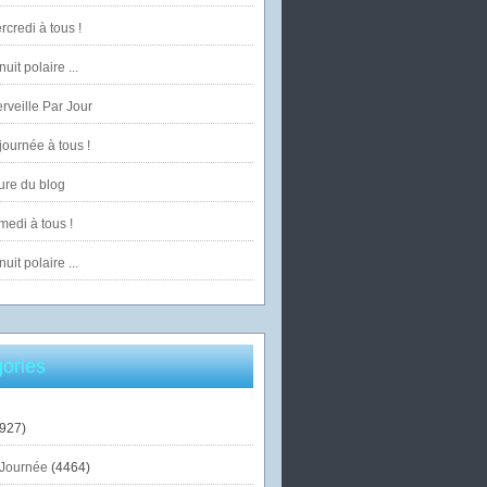
credi à tous !
uit polaire ...
veille Par Jour
ournée à tous !
ure du blog
edi à tous !
uit polaire ...
ories
927)
Journée
(4464)