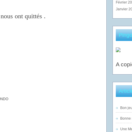
Février 2
Janvier 2
nous ont quittés .
Pingo
A copi
Artic
ONDO
Bon jeu
Bonne n
Une Mer