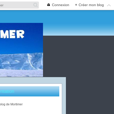
Connexion
+
Créer mon blog
ntation
 blog de Mortimer