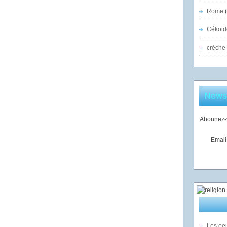
Rome
(
Cékoid
crèche
Newsl
Abonnez-v
Email
Les oeu