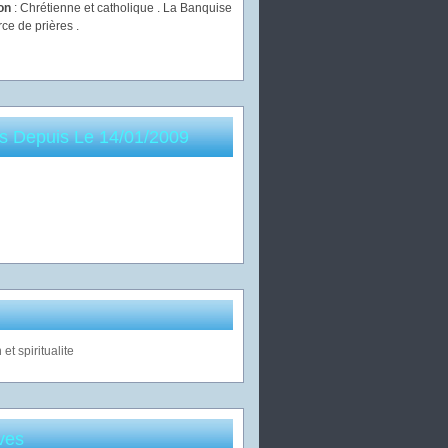
ion
: Chrétienne et catholique . La Banquise
rce de prières .
es Depuis Le 14/01/2009
ves