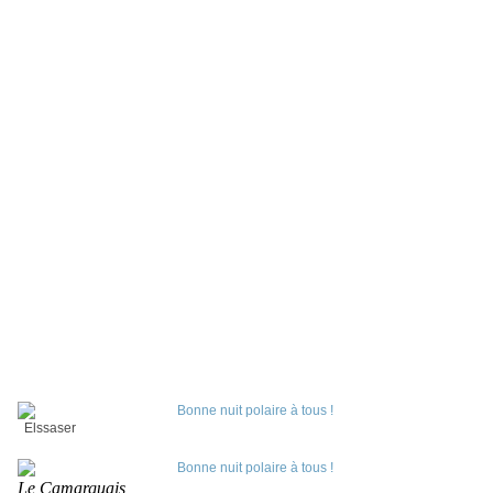
Elssaser
Le Camarguais