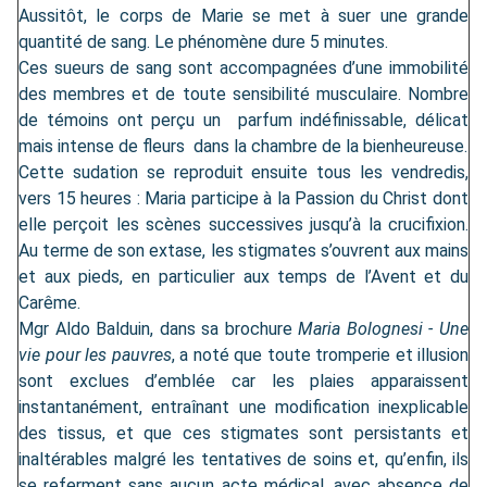
Aussitôt, le corps de Marie se met à suer une grande
quantité de sang. Le phénomène dure 5 minutes.
Ces sueurs de sang sont accompagnées d’une immobilité
des membres et de toute sensibilité musculaire. Nombre
de témoins ont perçu un parfum indéfinissable, délicat
mais intense de fleurs dans la chambre de la bienheureuse.
Cette sudation se reproduit ensuite tous les vendredis,
vers 15 heures : Maria participe à la Passion du Christ dont
elle perçoit les scènes successives jusqu’à la crucifixion.
Au terme de son extase, les stigmates s’ouvrent aux mains
et aux pieds, en particulier aux temps de l’Avent et du
Carême.
Mgr Aldo Balduin, dans sa brochure
Maria Bolognesi - Une
vie pour les pauvres
, a noté que toute tromperie et illusion
sont exclues d’emblée car les plaies apparaissent
instantanément, entraînant une modification inexplicable
des tissus, et que ces stigmates sont persistants et
inaltérables malgré les tentatives de soins et, qu’enfin, ils
se referment sans aucun acte médical, avec absence de