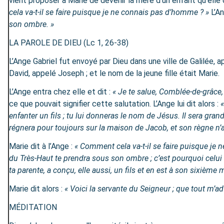
vient proposer à Marie de devenir la mère d’un enfant qu’elle
cela va-t-il se faire puisque je ne connais pas d’homme ? »
L’An
son ombre. »
LA PAROLE DE DIEU (Lc 1, 26-38)
L’Ange Gabriel fut envoyé par Dieu dans une ville de Galilée,
David, appelé Joseph ; et le nom de la jeune fille était Marie.
L’Ange entra chez elle et dit :
« Je te salue, Comblée-de-grâce, 
ce que pouvait signifier cette salutation. L’Ange lui dit alors :
«
enfanter un fils ; tu lui donneras le nom de Jésus. Il sera grand
régnera pour toujours sur la maison de Jacob, et son règne n’a
Marie dit à l’Ange :
« Comment cela va-t-il se faire puisque je
du Très-Haut te prendra sous son ombre ; c’est pourquoi celui qui
ta parente, a conçu, elle aussi, un fils et en est à son sixième 
Marie dit alors :
« Voici la servante du Seigneur ; que tout m’ad
MÉDITATION