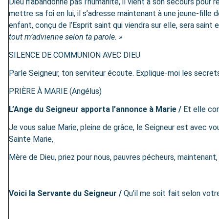
Dieu n’abandonne pas l’humanité, il vient à son secours pour rét
mettre sa foi en lui, il s’adresse maintenant à une jeune-fille 
enfant, conçu de l’Esprit saint qui viendra sur elle, sera saint 
tout m’advienne selon ta parole. »
SILENCE DE COMMUNION AVEC DIEU
Parle Seigneur, ton serviteur écoute. Explique-moi les secrets
PRIÈRE À MARIE (Angélus)
L’Ange du Seigneur apporta l’annonce à Marie /
Et elle c
Je vous salue Marie, pleine de grâce, le Seigneur est avec vou
Sainte Marie,
Mère de Dieu, priez pour nous, pauvres pécheurs, maintenant, 
Voici la Servante du Seigneur /
Qu’il me soit fait selon votr