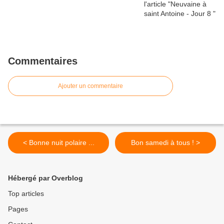
laisse pas entrer en tentation mais délivre-nous du Mal.
Amen.
Gloire au Père et au Fils et au Saint-Esprit, comme il était
au commencement, maintenant et toujours, dans les
siècles des siècles. Amen.
Commentaires
Ajouter un commentaire
< Bonne nuit polaire ...
Bon samedi à tous ! >
Hébergé par Overblog
Top articles
Pages