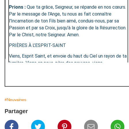
Prions :
Que ta grâce, Seigneur, se répande en nos cœurs.
Par le message de l'Ange, tu nous as fait connaître
l'Incarnation de ton Fils bien aimé, conduis-nous, par sa
Passion et par sa Croix, jusqu'à la gloire de la Résurrection.
Par le Christ, notre Seigneur. Amen.
PRIÈRES À L’ESPRIT-SAINT
Viens, Esprit Saint, et envoie du haut du Ciel un rayon de ta
lumière. Viens en nous, père des pauvres, viens,
dispensateur des dons, viens, lumière de nos cœurs.
Consolateur souverain, hôte très doux de nos âmes,
adoucissante fraîcheur. Dans le labeur, le repos, dans la
fièvre, la fraîcheur, dans les pleurs, le réconfort. Ô lumière
bienheureuse, viens remplir jusqu’à l’intime le cœur de tous
#Neuvaines
tes fidèles. Sans ta puissance divine, il n’est rien en aucun
Partager
homme, rien qui ne soit perverti. Lave ce qui est souillé,
baigne ce qui est aride, guéris ce qui est blessé. Assouplis
ce qui est raide, réchauffe ce qui est froid, rends droit ce